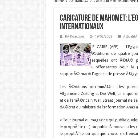
Home
/
ActualitÃ©
/
Caricature de Mahomet: l’
Caricature de Mahomet: l’E
internationaux
RÃ©daction
19/02/2008
Actualit
LE CAIRE (AFP) –
L’Egypt
Ã©ditions de quatre jou
lesquelles ont Ã©tÃ© p
« offensantes pour le
rapportÃ© mardi l’agence de presse Ã©gyp
Les Ã©ditions incriminÃ©es des journa
Allgemeine Zeitung et Die Welt, ainsi que 
et de l’amÃ©ricain Wall Street Journal ne s
dÃ©cret du ministre de l’Information Anas a
« Tout journal ou magazine qui publie quelq
le prophÃ¨te (…) ou publie Ã nouveau les c
le prophÃ¨te ou quelque chose d’offensant