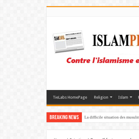
TieLabs HomePage
Religion
Islam
Breaking News
La difficile situation des musul