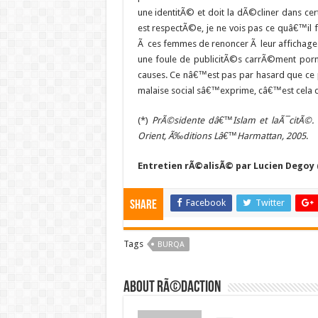
une identitÃ© et doit la dÃ©cliner dans ce
est respectÃ©e, je ne vois pas ce quâ€™il 
Ã ces femmes de renoncer Ã leur affichage.
une foule de publicitÃ©s carrÃ©ment porno
causes. Ce nâ€™est pas par hasard que ce 
malaise social sâ€™exprime, câ€™est cela q
(*)
PrÃ©sidente dâ€™Islam et laÃ¯citÃ©.
Orient, Ã‰ditions Lâ€™Harmattan, 2005
.
Entretien rÃ©alisÃ© par Lucien Degoy 
Facebook
Twitter
Share
Tags
BURQA
About RÃ©daction