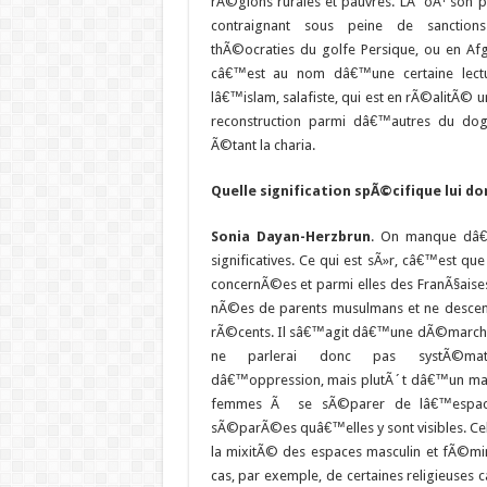
rÃ©gions rurales et pauvres. LÃ oÃ¹ son po
contraignant sous peine de sanctions
thÃ©ocraties du golfe Persique, ou en Afgh
câ€™est au nom dâ€™une certaine lect
lâ€™islam, salafiste, qui est en rÃ©alitÃ© 
reconstruction parmi dâ€™autres du 
Ã©tant la charia.
Quelle signification spÃ©cifique lui do
Sonia Dayan-Herzbrun
. On manque dâ€
significatives. Ce qui est sÃ»r, câ€™est q
concernÃ©es et parmi elles des FranÃ§aises
nÃ©es de parents musulmans et ne desc
rÃ©cents. Il sâ€™agit dâ€™une dÃ©marche b
ne parlerai donc pas systÃ©mati
dâ€™oppression, mais plutÃ´t dâ€™un marq
femmes Ã se sÃ©parer de lâ€™espace p
sÃ©parÃ©es quâ€™elles y sont visibles. Ce
la mixitÃ© des espaces masculin et fÃ©mi
cas, par exemple, de certaines religieuses 