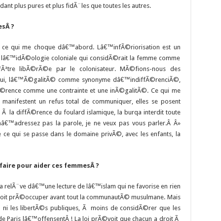
dant plus pures et plus fidÃ¨les que toutes les autres.
esÂ ?
 ce qui me choque dâ€™abord. Lâ€™infÃ©riorisation est un
 lâ€™idÃ©ologie coloniale qui considÃ©rait la femme comme
™Ãªtre libÃ©rÃ©e par le colonisateur. MÃ©fions-nous des
™hui, lâ€™Ã©galitÃ© comme synonyme dâ€™indiffÃ©renciÃ©,
Ã©rence comme une contrainte et une inÃ©galitÃ©. Ce qui me
manifestent un refus total de communiquer, elles se posent
a diffÃ©rence du foulard islamique, la burqa interdit toute
mâ€™adressez pas la parole, je ne veux pas vous parler.Â Â»
e qui se passe dans le domaine privÃ©, avec les enfants, la
faire pour aider ces femmesÂ ?
qa relÃ¨ve dâ€™une lecture de lâ€™islam qui ne favorise en rien
 doit prÃ©occuper avant tout la communautÃ© musulmane. Mais
 ni les libertÃ©s publiques, Ã moins de considÃ©rer que les
e Paris lâ€™offensentÂ ! La loi prÃ©voit que chacun a droit Ã