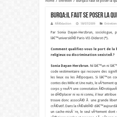
Home
/
Entretien
/
Burqa:Il faut se poser la q
Burqa:Il faut se poser la q
RÃ©daction
18/07/2009
Entretien
Par Sonia Dayan-Herzbrun, sociologue,
lâ€™universitÃ© Paris-VII-Diderot (*).
Comment qualifiez-vous le port de la b
religieux ou discrimination sexisteÂ ?
Sonia Dayan-Herzbrun
. Ni lâ€™un ni lâ
code vestimentaire qui recouvre des signif
les lieux ou les Ã©poques. Si lâ€™on co
contes des Mille et Une nuits, le vÃªtement 
corps y revÃªt une connotation Ã©rotiqueÂ
se dÃ©placer ni vu ni connu, il leur attribue 
trouve donc associÃ© Ã une grande libe
crÃ©atif. Dans la rÃ©alitÃ© dâ€™aujourdâ€
un cache-misÃ¨re, le seul vÃªtement dont