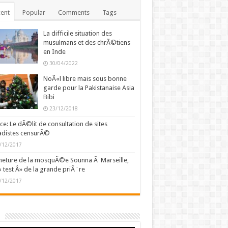
ent
Popular
Comments
Tags
La difficile situation des
musulmans et des chrÃ©tiens
en Inde
30/04/2022
NoÃ«l libre mais sous bonne
garde pour la Pakistanaise Asia
Bibi
23/12/2018
ce: Le dÃ©lit de consultation de sites
adistes censurÃ©
/12/2017
eture de la mosquÃ©e Sounna Ã Marseille,
« test Â» de la grande priÃ¨re
/12/2017