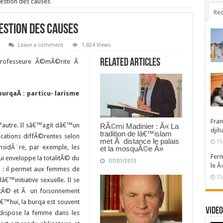
uestion des causes
Rec
uestion des causes
Leave a comment
1,824 Views
Related Articles
 professeure Ã©mÃ©rite Ã
urqaÂ : particu- larisme
Fran
€™autre. Il sâ€™agit dâ€™un
RÃ©mi Madinier : Â« La
djih
tradition de lâ€™islam
ications diffÃ©rentes selon
met Ã distance le palais
15
nsidÃ¨re, par exemple, les
et la mosquÃ©e Â»
Ferm
qui enveloppe la totalitÃ© du
07/01/2013
le Â
 : il permet aux femmes de
15
lâ€™initiative sexuelle. Il se
rtÃ© et Ã un foisonnement
™hui, la burqa est souvent
Video
 dispose la femme dans les