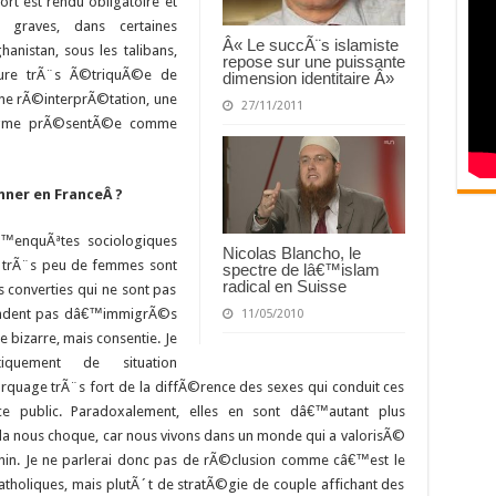
rt est rendu obligatoire et
 graves, dans certaines
Â« Le succÃ¨s islamiste
anistan, sous les talibans,
repose sur une puissante
ure trÃ¨s Ã©triquÃ©e de
dimension identitaire Â»
une rÃ©interprÃ©tation, une
27/11/2011
dogme prÃ©sentÃ©e comme
nner en FranceÂ ?
™enquÃªtes sociologiques
Nicolas Blancho, le
ue trÃ¨s peu de femmes sont
spectre de lâ€™islam
radical en Suisse
 converties qui ne sont pas
endent pas dâ€™immigrÃ©s
11/05/2010
izarre, mais consentie. Je
quement de situation
uage trÃ¨s fort de la diffÃ©rence des sexes qui conduit ces
ublic. Paradoxalement, elles en sont dâ€™autant plus
la nous choque, car nous vivons dans un monde qui a valorisÃ©
nin. Je ne parlerai donc pas de rÃ©clusion comme câ€™est le
catholiques, mais plutÃ´t de stratÃ©gie de couple affichant des