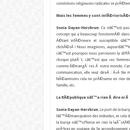
convictions religieuses radicales se prÃ©ten
Mais les femmes y sont infÃ©riorisÃ©
Sonia Dayan-Herzbrun
. Ce nâ€™est pas
concept qui a beaucoup fonctionnÃ© dans
Ã©tant infÃ©rieure et susceptible dâ€
clichÃ©sÂ ! Nous imaginons, aujourdâ€
câ€™est pourquoi nous percevons la diff
choque plutÃ´t, câ€™est que ces femmes 
comme Ã©trangÃ¨res Ã notre monde. Car Ã l
communication, elle veut direÂ : Â«Â Ne 
NÃ©anmoins cela ne prÃ©sume en rien de c
famille, etc.
La RÃ©publique nâ€™a rien Ã dire ni Ã 
Sonia Dayan-Herzbrun
. Le port de la bur
lâ€™Ã©mancipation des individus, et cela
la burqa nâ€™offense en rien la laÃ¯citÃ©
prÃªtres en soutane du 5e arrondissement d