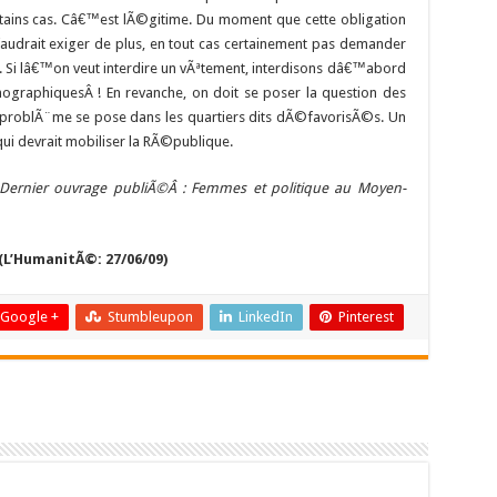
rtains cas. Câ€™est lÃ©gitime. Du moment que cette obligation
faudrait exiger de plus, en tout cas certainement pas demander
 Si lâ€™on veut interdire un vÃªtement, interdisons dâ€™abord
graphiquesÂ ! En revanche, on doit se poser la question des
problÃ¨me se pose dans les quartiers dits dÃ©favorisÃ©s. Un
ui devrait mobiliser la RÃ©publique.
 Dernier ouvrage publiÃ©Â : Femmes et politique au Moyen-
(L’HumanitÃ©: 27/06/09)
Google +
Stumbleupon
LinkedIn
Pinterest