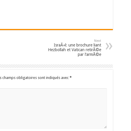
Next
IsraÃ«l: une brochure liant
Hezbollah et Vatican retirÃ©e
par l’armÃ©e
s champs obligatoires sont indiqués avec
*