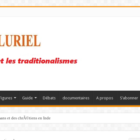
Figures
Guide
Débats
documentaires
A propos
S’abonner
mans et des chrÃ©tiens en Inde