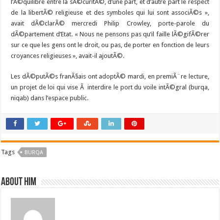
l’Ã©quilibre entre la sÃ©curitÃ©, d’une part, et d’autre part le respect
de la libertÃ© religieuse et des symboles qui lui sont associÃ©s »,
avait dÃ©clarÃ© mercredi Philip Crowley, porte-parole du
dÃ©partement d’Etat. « Nous ne pensons pas qu’il faille lÃ©gifÃ©rer
sur ce que les gens ont le droit, ou pas, de porter en fonction de leurs
croyances religieuses », avait-il ajoutÃ©.
Les dÃ©putÃ©s franÃ§ais ont adoptÃ© mardi, en premiÃ¨re lecture,
un projet de loi qui vise Ã interdire le port du voile intÃ©gral (burqa,
niqab) dans l’espace public.
Tags
BURQA
About him