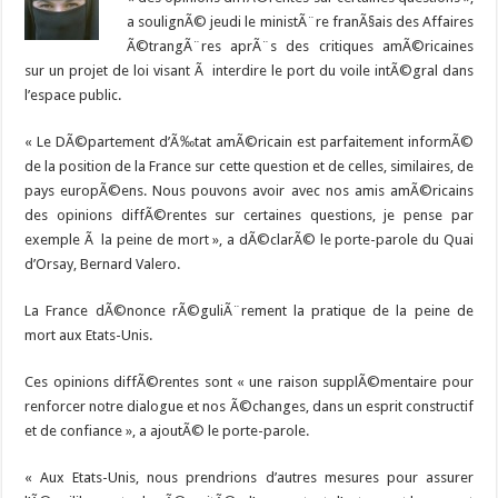
a soulignÃ© jeudi le ministÃ¨re franÃ§ais des Affaires
Ã©trangÃ¨res aprÃ¨s des critiques amÃ©ricaines
sur un projet de loi visant Ã interdire le port du voile intÃ©gral dans
l’espace public.
« Le DÃ©partement d’Ã‰tat amÃ©ricain est parfaitement informÃ©
de la position de la France sur cette question et de celles, similaires, de
pays europÃ©ens. Nous pouvons avoir avec nos amis amÃ©ricains
des opinions diffÃ©rentes sur certaines questions, je pense par
exemple Ã la peine de mort », a dÃ©clarÃ© le porte-parole du Quai
d’Orsay, Bernard Valero.
La France dÃ©nonce rÃ©guliÃ¨rement la pratique de la peine de
mort aux Etats-Unis.
Ces opinions diffÃ©rentes sont « une raison supplÃ©mentaire pour
renforcer notre dialogue et nos Ã©changes, dans un esprit constructif
et de confiance », a ajoutÃ© le porte-parole.
« Aux Etats-Unis, nous prendrions d’autres mesures pour assurer