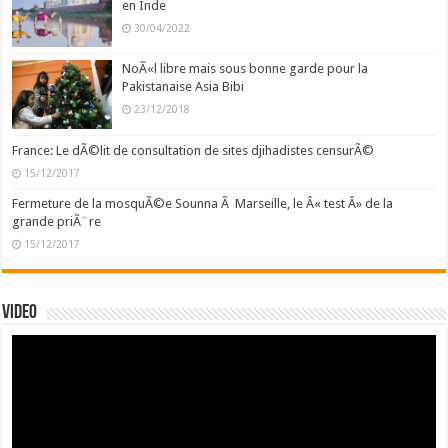
en Inde
30/04/2022
NoÃ«l libre mais sous bonne garde pour la
Pakistanaise Asia Bibi
23/12/2018
France: Le dÃ©lit de consultation de sites djihadistes censurÃ©
15/12/2017
Fermeture de la mosquÃ©e Sounna Ã Marseille, le Â« test Â» de la
grande priÃ¨re
15/12/2017
Video