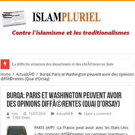
La difficile situation des musulmans et des chrÃ©tiens en Inde
Home
/
ActualitÃ©
/
Burqa: Paris et Washington peuvent avoir des opinions
diffÃ©rentes (Quai d’Orsay)
Burqa: Paris et Washington peuvent avoir
des opinions diffÃ©rentes (Quai d’Orsay)
him
15/07/2010
ActualitÃ©
Leave a comment
1,903 Views
PARIS (AFP) -La France peut avoir avec les Etats-Unis
« des opinions diffÃ©rentes sur certaines questions »,