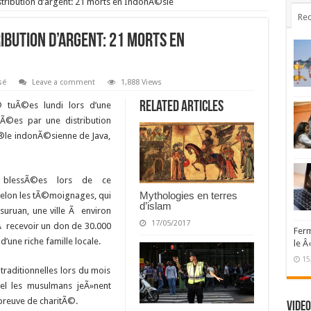
stribution d’argent: 21 morts en IndonÃ©sie
Rec
ibution d’argent: 21 morts en
sé
Leave a comment
1,888 Views
Related Articles
tuÃ©es lundi lors d’une
rÃ©es par une distribution
Ã®le indonÃ©sienne de Java,
 blessÃ©es lors de ce
Mythologies en terres
selon les tÃ©moignages, qui
d’islam
suruan, une ville Ã environ
17/05/2017
 Ã recevoir un don de 30.000
Ferm
d’une riche famille locale.
le Â
15
raditionnelles lors du mois
el les musulmans jeÃ»nent
preuve de charitÃ©.
Video