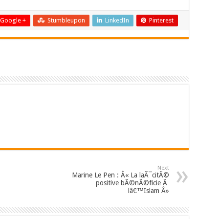
Google +
Stumbleupon
LinkedIn
Pinterest
Next
Marine Le Pen : Â« La laÃ¯citÃ©
positive bÃ©nÃ©ficie Ã
lâ€™Islam Â»