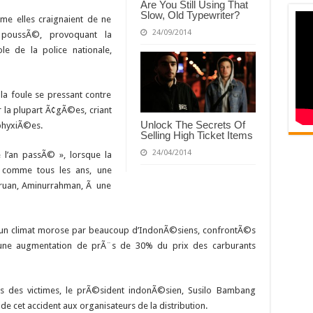
Are You Still Using That
Slow, Old Typewriter?
me elles craignaient de ne
24/09/2014
t poussÃ©, provoquant la
le de la police nationale,
 foule se pressant contre
r la plupart Ã¢gÃ©es, criant
Unlock The Secrets Of
phyxiÃ©es.
Selling High Ticket Items
24/04/2014
 l’an passÃ© », lorsque la
 comme tous les ans, une
uruan, Aminurrahman, Ã une
un climat morose par beaucoup d’IndonÃ©siens, confrontÃ©s
une augmentation de prÃ¨s de 30% du prix des carburants
s des victimes, le prÃ©sident indonÃ©sien, Susilo Bambang
de cet accident aux organisateurs de la distribution.