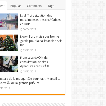
ent
Popular
Comments
Tags
La difficile situation des
musulmans et des chrÃ©tiens
en Inde
30/04/2022
NoÃ«l libre mais sous bonne
garde pour la Pakistanaise Asia
Bibi
23/12/2018
France: Le dÃ©lit de
consultation de sites
djihadistes censurÃ©
15/12/2017
eture de la mosquÃ©e Sounna Ã Marseille,
« test Â» de la grande priÃ¨re
/12/2017