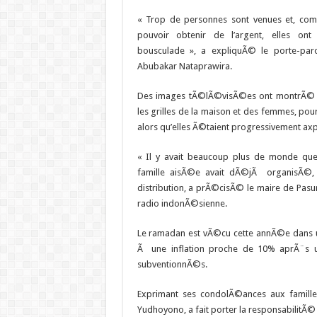
« Trop de personnes sont venues et, com
pouvoir obtenir de l’argent, elles on
bousculade », a expliquÃ© le porte-paro
Abubakar Nataprawira.
Des images tÃ©lÃ©visÃ©es ont montrÃ© la
les grilles de la maison et des femmes, pou
alors qu’elles Ã©taient progressivement ax
« Il y avait beaucoup plus de monde que
famille aisÃ©e avait dÃ©jÃ organisÃ©,
distribution, a prÃ©cisÃ© le maire de Pas
radio indonÃ©sienne.
Le ramadan est vÃ©cu cette annÃ©e dans 
Ã une inflation proche de 10% aprÃ¨s 
subventionnÃ©s.
Exprimant ses condolÃ©ances aux famille
Yudhoyono, a fait porter la responsabilitÃ© 