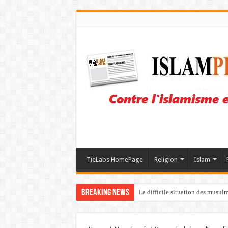
TieLabs HomePage
Religion
Islam
Breaking News
La difficile situation des musul