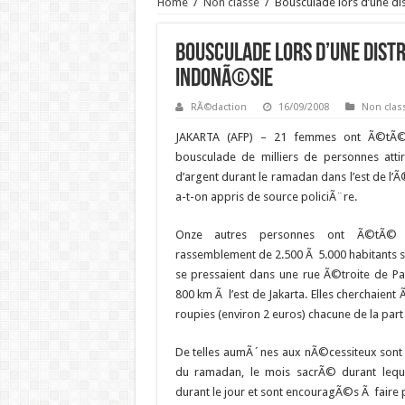
Home
/
Non classé
/
Bousculade lors d’une di
Bousculade lors d’une distr
IndonÃ©sie
RÃ©daction
16/09/2008
Non clas
JAKARTA (AFP) –
21 femmes ont Ã©tÃ© 
bousculade de milliers de personnes atti
d’argent durant le ramadan dans l’est de l’
a-t-on appris de source policiÃ¨re.
Onze autres personnes ont Ã©tÃ©
rassemblement de 2.500 Ã 5.000 habitants 
se pressaient dans une rue Ã©troite de Pa
800 km Ã l’est de Jakarta. Elles cherchaient
roupies (environ 2 euros) chacune de la part 
De telles aumÃ´nes aux nÃ©cessiteux sont t
du ramadan, le mois sacrÃ© durant lequ
durant le jour et sont encouragÃ©s Ã faire 