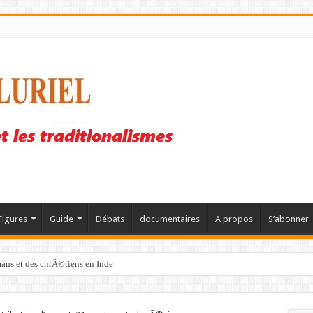
Figures
Guide
Débats
documentaires
A propos
S’abonner
mans et des chrÃ©tiens en Inde