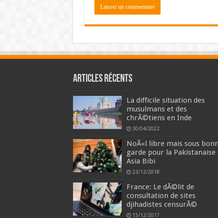
Articles récents
La difficile situation des
musulmans et des
chrÃ©tiens en Inde
30/04/2022
NoÃ«l libre mais sous bon
garde pour la Pakistanaise
Asia Bibi
23/12/2018
France: Le dÃ©lit de
consultation de sites
djihadistes censurÃ©
15/12/2017