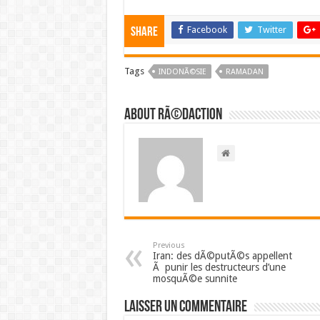
Facebook
Twitter
Share
Tags
INDONÃ©SIE
RAMADAN
About RÃ©daction
Previous
Iran: des dÃ©putÃ©s appellent
Ã punir les destructeurs d’une
mosquÃ©e sunnite
Laisser un commentaire