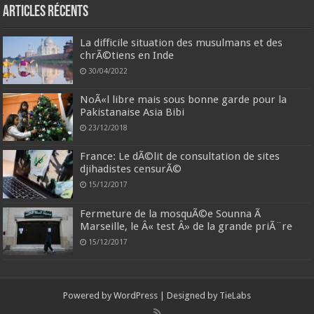
Articles récents
La difficile situation des musulmans et des
chrÃ©tiens en Inde
30/04/2022
NoÃ«l libre mais sous bonne garde pour la
Pakistanaise Asia Bibi
23/12/2018
France: Le dÃ©lit de consultation de sites
djihadistes censurÃ©
15/12/2017
Fermeture de la mosquÃ©e Sounna Ã
Marseille, le Â« test Â» de la grande priÃ¨re
15/12/2017
Powered by
WordPress
| Designed by
TieLabs