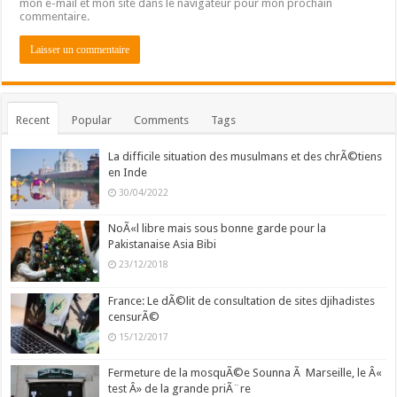
mon e-mail et mon site dans le navigateur pour mon prochain
commentaire.
Recent
Popular
Comments
Tags
La difficile situation des musulmans et des chrÃ©tiens
en Inde
30/04/2022
NoÃ«l libre mais sous bonne garde pour la
Pakistanaise Asia Bibi
23/12/2018
France: Le dÃ©lit de consultation de sites djihadistes
censurÃ©
15/12/2017
Fermeture de la mosquÃ©e Sounna Ã Marseille, le Â«
test Â» de la grande priÃ¨re