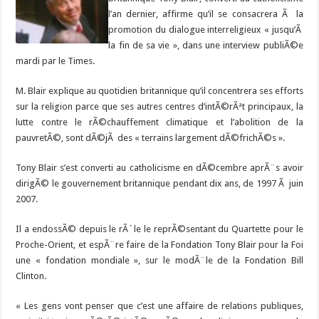
l’an dernier, affirme qu’il se consacrera Ã la
promotion du dialogue interreligieux « jusqu’Ã
la fin de sa vie », dans une interview publiÃ©e
mardi par le Times.
M. Blair explique au quotidien britannique qu’il concentrera ses efforts
sur la religion parce que ses autres centres d’intÃ©rÃªt principaux, la
lutte contre le rÃ©chauffement climatique et l’abolition de la
pauvretÃ©, sont dÃ©jÃ des « terrains largement dÃ©frichÃ©s ».
Tony Blair s’est converti au catholicisme en dÃ©cembre aprÃ¨s avoir
dirigÃ© le gouvernement britannique pendant dix ans, de 1997 Ã juin
2007.
Il a endossÃ© depuis le rÃ´le le reprÃ©sentant du Quartette pour le
Proche-Orient, et espÃ¨re faire de la Fondation Tony Blair pour la Foi
une « fondation mondiale », sur le modÃ¨le de la Fondation Bill
Clinton.
« Les gens vont penser que c’est une affaire de relations publiques,