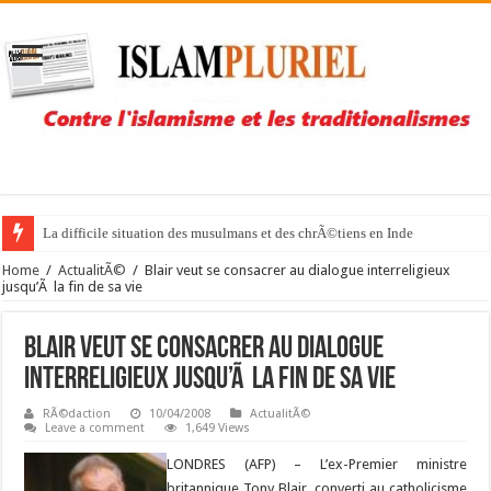
La difficile situation des musulmans et des chrÃ©tiens en Inde
Home
/
ActualitÃ©
/
Blair veut se consacrer au dialogue interreligieux
jusqu’Ã la fin de sa vie
Blair veut se consacrer au dialogue
interreligieux jusqu’Ã la fin de sa vie
RÃ©daction
10/04/2008
ActualitÃ©
Leave a comment
1,649 Views
LONDRES (AFP) –
L’ex-Premier ministre
britannique Tony Blair, converti au catholicisme