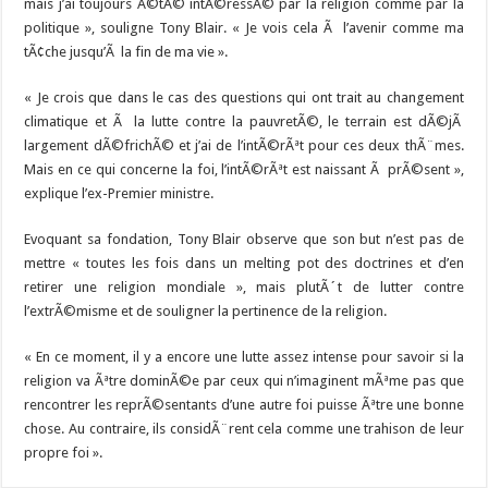
mais j’ai toujours Ã©tÃ© intÃ©ressÃ© par la religion comme par la
politique », souligne Tony Blair. « Je vois cela Ã l’avenir comme ma
tÃ¢che jusqu’Ã la fin de ma vie ».
« Je crois que dans le cas des questions qui ont trait au changement
climatique et Ã la lutte contre la pauvretÃ©, le terrain est dÃ©jÃ
largement dÃ©frichÃ© et j’ai de l’intÃ©rÃªt pour ces deux thÃ¨mes.
Mais en ce qui concerne la foi, l’intÃ©rÃªt est naissant Ã prÃ©sent »,
explique l’ex-Premier ministre.
Evoquant sa fondation, Tony Blair observe que son but n’est pas de
mettre « toutes les fois dans un melting pot des doctrines et d’en
retirer une religion mondiale », mais plutÃ´t de lutter contre
l’extrÃ©misme et de souligner la pertinence de la religion.
« En ce moment, il y a encore une lutte assez intense pour savoir si la
religion va Ãªtre dominÃ©e par ceux qui n’imaginent mÃªme pas que
rencontrer les reprÃ©sentants d’une autre foi puisse Ãªtre une bonne
chose. Au contraire, ils considÃ¨rent cela comme une trahison de leur
propre foi ».