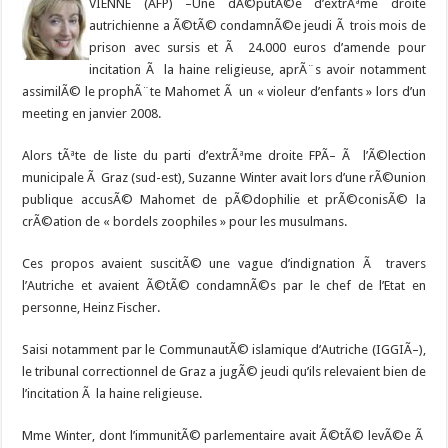
VIENNE (AFP) –
Une dÃ©putÃ©e d’extrÃªme droite
autrichienne a Ã©tÃ© condamnÃ©e jeudi Ã trois mois de
prison avec sursis et Ã 24.000 euros d’amende pour
incitation Ã la haine religieuse, aprÃ¨s avoir notamment
assimilÃ© le prophÃ¨te Mahomet Ã un « violeur d’enfants » lors d’un
meeting en janvier 2008.
Alors tÃªte de liste du parti d’extrÃªme droite FPÃ– Ã l’Ã©lection
municipale Ã Graz (sud-est), Suzanne Winter avait lors d’une rÃ©union
publique accusÃ© Mahomet de pÃ©dophilie et prÃ©conisÃ© la
crÃ©ation de « bordels zoophiles » pour les musulmans.
Ces propos avaient suscitÃ© une vague d’indignation Ã travers
l’Autriche et avaient Ã©tÃ© condamnÃ©s par le chef de l’Etat en
personne, Heinz Fischer.
Saisi notamment par le CommunautÃ© islamique d’Autriche (IGGIÃ–),
le tribunal correctionnel de Graz a jugÃ© jeudi qu’ils relevaient bien de
l’incitation Ã la haine religieuse.
Mme Winter, dont l’immunitÃ© parlementaire avait Ã©tÃ© levÃ©e Ã