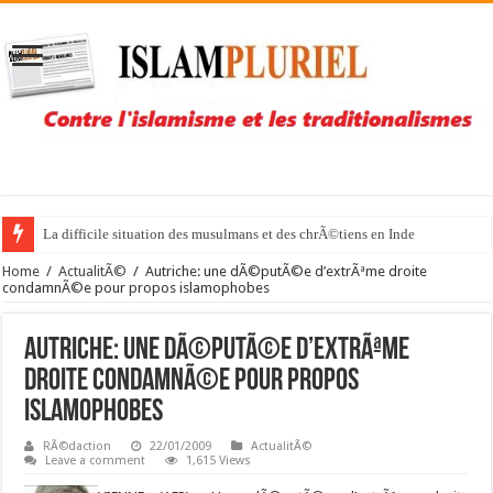
La difficile situation des musulmans et des chrÃ©tiens en Inde
Home
/
ActualitÃ©
/
Autriche: une dÃ©putÃ©e d’extrÃªme droite
condamnÃ©e pour propos islamophobes
Autriche: une dÃ©putÃ©e d’extrÃªme
droite condamnÃ©e pour propos
islamophobes
RÃ©daction
22/01/2009
ActualitÃ©
Leave a comment
1,615 Views