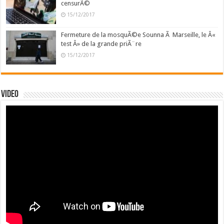
censurÃ©
15/12/2017
Fermeture de la mosquÃ©e Sounna Ã Marseille, le Â«
test Â» de la grande priÃ¨re
15/12/2017
Video