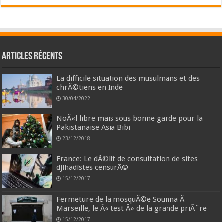
Articles récents
La difficile situation des musulmans et des
chrÃ©tiens en Inde
30/04/2022
NoÃ«l libre mais sous bonne garde pour la
Pakistanaise Asia Bibi
23/12/2018
France: Le dÃ©lit de consultation de sites
djihadistes censurÃ©
15/12/2017
Fermeture de la mosquÃ©e Sounna Ã
Marseille, le Â« test Â» de la grande priÃ¨re
15/12/2017