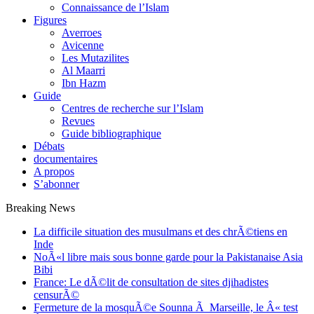
Connaissance de l’Islam
Figures
Averroes
Avicenne
Les Mutazilites
Al Maarri
Ibn Hazm
Guide
Centres de recherche sur l’Islam
Revues
Guide bibliographique
Débats
documentaires
A propos
S’abonner
Breaking News
La difficile situation des musulmans et des chrÃ©tiens en
Inde
NoÃ«l libre mais sous bonne garde pour la Pakistanaise Asia
Bibi
France: Le dÃ©lit de consultation de sites djihadistes
censurÃ©
Fermeture de la mosquÃ©e Sounna Ã Marseille, le Â« test