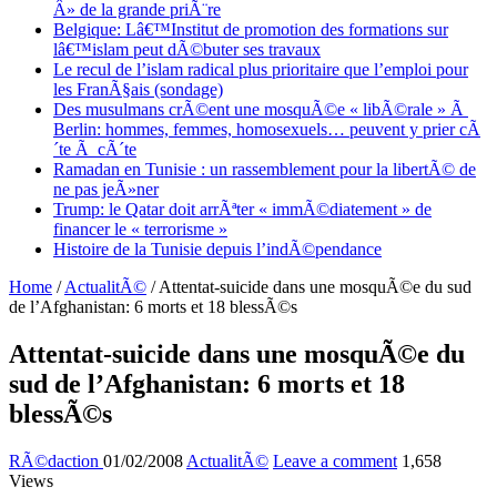
Â» de la grande priÃ¨re
Belgique: Lâ€™Institut de promotion des formations sur
lâ€™islam peut dÃ©buter ses travaux
Le recul de l’islam radical plus prioritaire que l’emploi pour
les FranÃ§ais (sondage)
Des musulmans crÃ©ent une mosquÃ©e « libÃ©rale » Ã
Berlin: hommes, femmes, homosexuels… peuvent y prier cÃ
´te Ã cÃ´te
Ramadan en Tunisie : un rassemblement pour la libertÃ© de
ne pas jeÃ»ner
Trump: le Qatar doit arrÃªter « immÃ©diatement » de
financer le « terrorisme »
Histoire de la Tunisie depuis l’indÃ©pendance
Home
/
ActualitÃ©
/
Attentat-suicide dans une mosquÃ©e du sud
de l’Afghanistan: 6 morts et 18 blessÃ©s
Attentat-suicide dans une mosquÃ©e du
sud de l’Afghanistan: 6 morts et 18
blessÃ©s
RÃ©daction
01/02/2008
ActualitÃ©
Leave a comment
1,658
Views