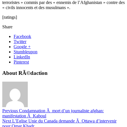
terroristes » commis par des « ennemis de l’Afghanistan » contre des
« civils innocents et des musulmans ».
[ratings]
Share
Facebook
Twitter
Google +
Stumbleupon
LinkedIn
Pinterest
About RÃ©daction
Previous
Condamnation Ã mort d’un journaliste afghan:
manifestation Ã Kaboul
Next
L’Eglise Unie du Canada demande Ã Ottawa d’intervenir
pour Omar Khadr