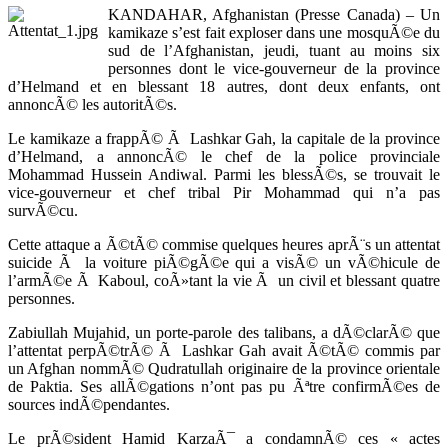
KANDAHAR, Afghanistan (Presse Canada) – Un
kamikaze s’est fait exploser dans une mosquÃ©e du
sud de l’Afghanistan, jeudi, tuant au moins six
personnes dont le vice-gouverneur de la province
d’Helmand et en blessant 18 autres, dont deux enfants, ont
annoncÃ© les autoritÃ©s.
Le kamikaze a frappÃ© Ã Lashkar Gah, la capitale de la province
d’Helmand, a annoncÃ© le chef de la police provinciale
Mohammad Hussein Andiwal. Parmi les blessÃ©s, se trouvait le
vice-gouverneur et chef tribal Pir Mohammad qui n’a pas
survÃ©cu.
Cette attaque a Ã©tÃ© commise quelques heures aprÃ¨s un attentat
suicide Ã la voiture piÃ©gÃ©e qui a visÃ© un vÃ©hicule de
l’armÃ©e Ã Kaboul, coÃ»tant la vie Ã un civil et blessant quatre
personnes.
Zabiullah Mujahid, un porte-parole des talibans, a dÃ©clarÃ© que
l’attentat perpÃ©trÃ© Ã Lashkar Gah avait Ã©tÃ© commis par
un Afghan nommÃ© Qudratullah originaire de la province orientale
de Paktia. Ses allÃ©gations n’ont pas pu Ãªtre confirmÃ©es de
sources indÃ©pendantes.
Le prÃ©sident Hamid KarzaÃ¯ a condamnÃ© ces « actes