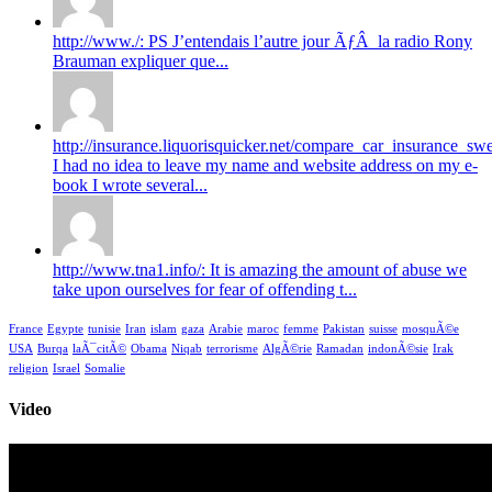
http://www./: PS J’entendais l’autre jour ÃƒÂ la radio Rony
Brauman expliquer que...
http://insurance.liquorisquicker.net/compare_car_insurance_sw
I had no idea to leave my name and website address on my e-
book I wrote several...
http://www.tna1.info/: It is amazing the amount of abuse we
take upon ourselves for fear of offending t...
France
Egypte
tunisie
Iran
islam
gaza
Arabie
maroc
femme
Pakistan
suisse
mosquÃ©e
USA
Burqa
laÃ¯citÃ©
Obama
Niqab
terrorisme
AlgÃ©rie
Ramadan
indonÃ©sie
Irak
religion
Israel
Somalie
Video