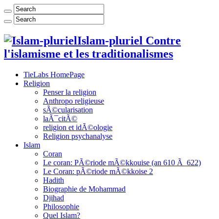
Islam-pluriel Contre
l'islamisme et les traditionalismes
TieLabs HomePage
Religion
Penser la religion
Anthropo religieuse
sÃ©cularisation
laÃ¯citÃ©
religion et idÃ©ologie
Religion psychanalyse
Islam
Coran
Le coran: PÃ©riode mÃ©kkouise (an 610 Ã 622)
Le Coran: pÃ©riode mÃ©kkoise 2
Hadith
Biographie de Mohammad
Djihad
Philosophie
Quel Islam?