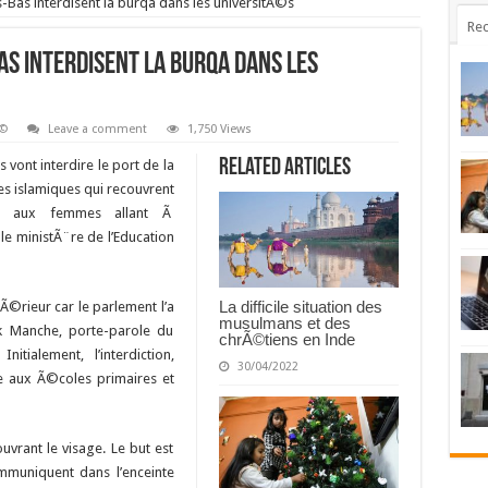
-Bas interdisent la burqa dans les universitÃ©s
Rec
as interdisent la burqa dans les
Ã©
Leave a comment
1,750 Views
Related Articles
 vont interdire le port de la
es islamiques qui recouvrent
e, aux femmes allant Ã
le ministÃ¨re de l’Education
La difficile situation des
pÃ©rieur car le parlement l’a
musulmans et des
 Manche, porte-parole du
chrÃ©tiens en Inde
itialement, l’interdiction,
30/04/2022
 aux Ã©coles primaires et
ouvrant le visage. Le but est
mmuniquent dans l’enceinte