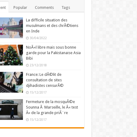
ent
Popular
Comments
Tags
La difficile situation des
musulmans et des chrÃ©tiens
en Inde
30/04/2022
NoÃ«l libre mais sous bonne
garde pour la Pakistanaise Asia
Bibi
23/12/2018
France: Le dÃ©lit de
consultation de sites
djihadistes censurÃ©
15/12/2017
Fermeture de la mosquÃ©e
Sounna Ã Marseille, le Â« test
Â» de la grande priÃ¨re
15/12/2017