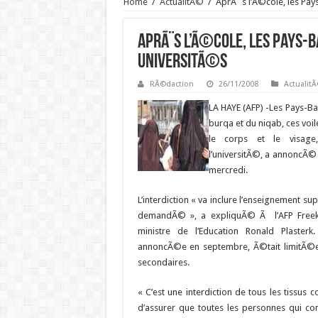
Home
/
ActualitÃ©
/
AprÃ¨s l’Ã©cole, les Pays
AprÃ¨s l’Ã©cole, les Pays-B
universitÃ©s
RÃ©daction
26/11/2008
Actualit
LA HAYE (AFP) -Les Pays-Bas
burqa et du niqab, ces voil
le corps et le visag
l’universitÃ©, a annoncÃ© 
mercredi.
L’interdiction « va inclure l’enseignement su
demandÃ© », a expliquÃ© Ã l’AFP Freek
ministre de l’Education Ronald Plasterk. In
annoncÃ©e en septembre, Ã©tait limitÃ©e
secondaires.
« C’est une interdiction de tous les tissus c
d’assurer que toutes les personnes qui co