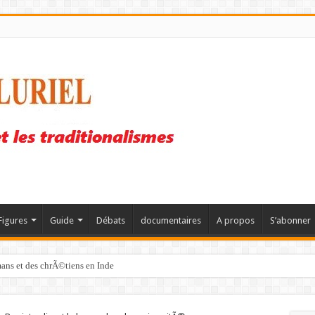
Figures
Guide
Débats
documentaires
A propos
S’abonner
mans et des chrÃ©tiens en Inde