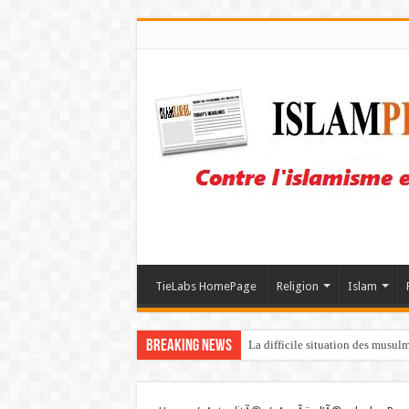
TieLabs HomePage
Religion
Islam
Breaking News
La difficile situation des musul