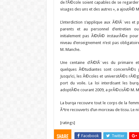
de l’Ã©cole soient capables de se regarder 
visages des uns et des autres », a ajoutÃ© 
L’interdiction s’applique aux Ã©lÃ¨ves et 
parents et au personnel d’entretien ou a
initialement pas Ã©tÃ© instaurÃ©e pour 
niveau d’enseignement n’est pas obligatoire.
M. Manche.
Une centaine d’Ã©lÃ¨ves du primaire et
quelques Ã©tudiantes sont concernÃ©s par 
Jusqu’ici, les Ã©coles et universitÃ©s rÃ©g
port du voile. La loi interdisant les bur
adoptÃ©e courant 2009, a prÃ©cisÃ© M. M
La burqa recouvre tout le corps de la femm
Ãªtre recouverts d’un morceau de tissu. Le ni
[ratings]
Facebook
Twitter
Share