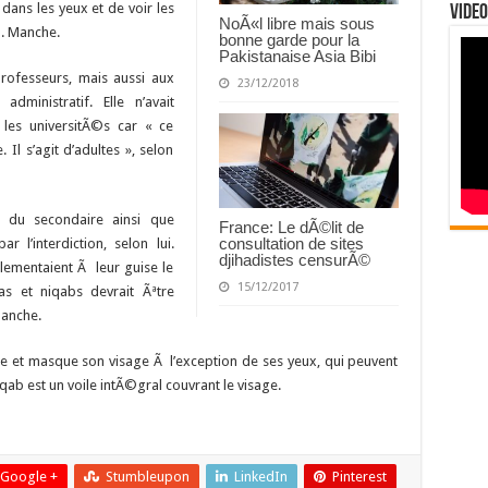
dans les yeux et de voir les
Video
NoÃ«l libre mais sous
M. Manche.
bonne garde pour la
Pakistanaise Asia Bibi
professeurs, mais aussi aux
23/12/2018
dministratif. Elle n’avait
les universitÃ©s car « ce
 Il s’agit d’adultes », selon
 du secondaire ainsi que
France: Le dÃ©lit de
consultation de sites
l’interdiction, selon lui.
djihadistes censurÃ©
lementaient Ã leur guise le
15/12/2017
qas et niqabs devrait Ãªtre
anche.
e et masque son visage Ã l’exception de ses yeux, qui peuvent
qab est un voile intÃ©gral couvrant le visage.
Google +
Stumbleupon
LinkedIn
Pinterest