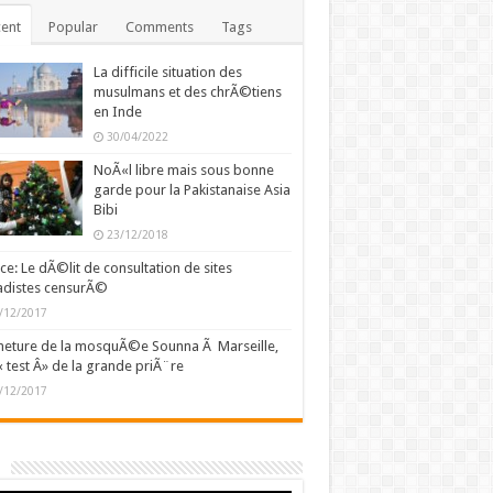
ent
Popular
Comments
Tags
La difficile situation des
musulmans et des chrÃ©tiens
en Inde
30/04/2022
NoÃ«l libre mais sous bonne
garde pour la Pakistanaise Asia
Bibi
23/12/2018
ce: Le dÃ©lit de consultation de sites
adistes censurÃ©
/12/2017
eture de la mosquÃ©e Sounna Ã Marseille,
« test Â» de la grande priÃ¨re
/12/2017