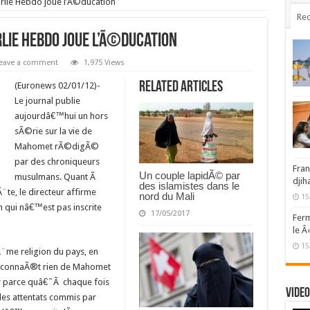
rlie Hebdo joue l’Ã©ducation
Rec
rlie Hebdo joue l’Ã©ducation
eave a comment
1,975 Views
Related Articles
(Euronews 02/01/12)-
Le journal publie
aujourdâ€™hui un hors
sÃ©rie sur la vie de
Mahomet rÃ©digÃ©
par des chroniqueurs
Fran
Un couple lapidÃ© par
musulmans. Quant Ã
djih
des islamistes dans le
te, le directeur affirme
nord du Mali
15
 qui nâ€™est pas inscrite
17/05/2017
Ferm
le Â
15
me religion du pays, en
e connaÃ®t rien de Mahomet
eur parce quâ€˜Ã chaque fois
Video
es attentats commis par