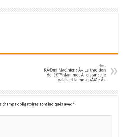
Next
RÃ©mi Madinier : Â« La tradition
de lâ€™islam met Ã distance le
palais et la mosquÃ©e Â»
s champs obligatoires sont indiqués avec
*