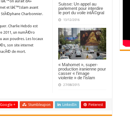
 lâ€™on aurait dÃ»
Suisse: Un appel au
met et lâ€™Islam avant
parlement pour interdire
le port du voile intÃ©gral
te StÃ©phane Charbonnier.
13/12/2016
uer. Charlie Hebdo est
re 2011, un numÃ©ro
eu aux poudres. Les locaux
s, son site internet
menacÃ© de mort.
« Mahomet », super-
production iranienne pour
casser « l’image
violente » de l’islam
27/08/2015
Google +
Stumbleupon
LinkedIn
Pinterest