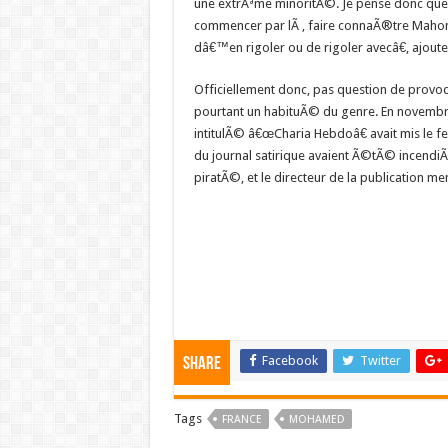
une extrÃªme minoritÃ©. Je pense donc que
commencer par lÃ , faire connaÃ®tre Maho
dâ€™en rigoler ou de rigoler avecâ€, ajou
Officiellement donc, pas question de provoq
pourtant un habituÃ© du genre. En novemb
intitulÃ© â€œCharia Hebdoâ€ avait mis le f
du journal satirique avaient Ã©tÃ© incendiÃ©
piratÃ©, et le directeur de la publication 
Facebook
Twitter
Share
Tags
FRANCE
MOHAMED