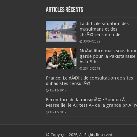
Articles récents
La difficile situation des
musulmans et des
chrÃ©tiens en Inde
30/04/2022
NoÃ«l libre mais sous bon
garde pour la Pakistanaise
Asia Bibi
23/12/2018
France: Le dÃ©lit de consultation de sites
djihadistes censurÃ©
15/12/2017
Fermeture de la mosquÃ©e Sounna Ã
Marseille, le Â« test Â» de la grande priÃ¨r
15/12/2017
© Copyright 2026, All Rights Reserved