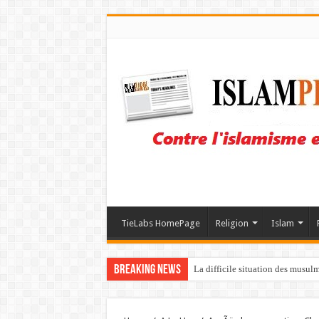
TieLabs HomePage
Religion
Islam
Breaking News
La difficile situation des musul