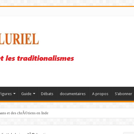
Figures
Guide
Débats
documentaires
A propos
S’abonner
mans et des chrÃ©tiens en Inde