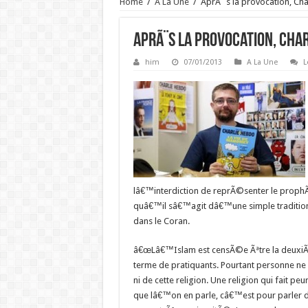
Home
/
A La Une
/
AprÃ¨s la provocation, Cha
AprÃ¨s la provocation, Cha
him
07/01/2013
A La Une
L
lâ€™interdiction de reprÃ©senter le prophÃ¨
quâ€™il sâ€™agit dâ€™une simple tradition
dans le Coran.
â€œLâ€™Islam est censÃ©e Ãªtre la deuxiÃ¨
terme de pratiquants. Pourtant personne n
ni de cette religion. Une religion qui fait p
que lâ€™on en parle, câ€™est pour parler d