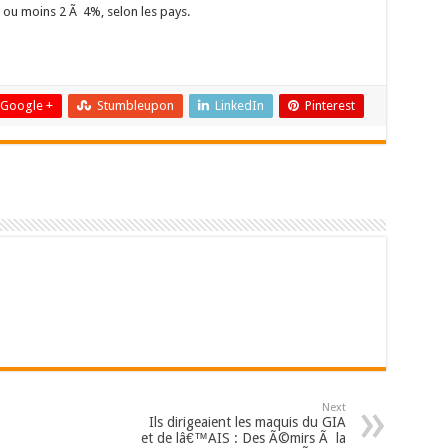
 ou moins 2 Ã 4%, selon les pays.
Google +
Stumbleupon
LinkedIn
Pinterest
Next
Ils dirigeaient les maquis du GIA
et de lâ€™AIS : Des Ã©mirs Ã la