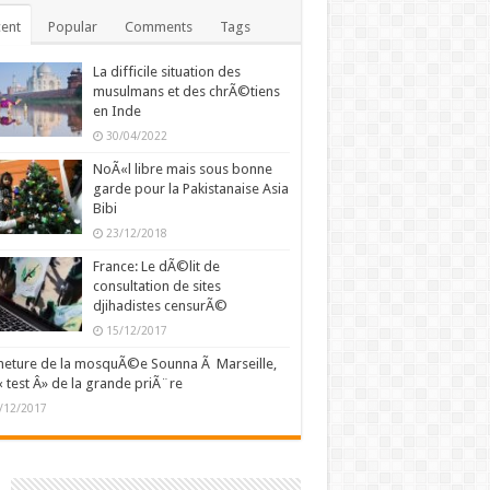
ent
Popular
Comments
Tags
La difficile situation des
musulmans et des chrÃ©tiens
en Inde
30/04/2022
NoÃ«l libre mais sous bonne
garde pour la Pakistanaise Asia
Bibi
23/12/2018
France: Le dÃ©lit de
consultation de sites
djihadistes censurÃ©
15/12/2017
eture de la mosquÃ©e Sounna Ã Marseille,
« test Â» de la grande priÃ¨re
/12/2017