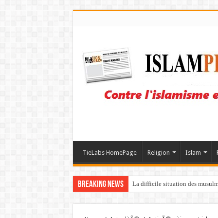
TieLabs HomePage
Religion
Islam
Breaking News
La difficile situation des musul