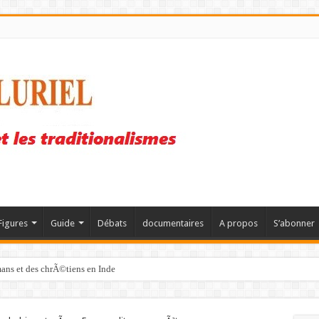
Figures
Guide
Débats
documentaires
A propos
S’abonner
mans et des chrÃ©tiens en Inde