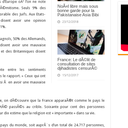
 d’Europe oÃ¹ l’on ne note
NoÃ«l libre mais sous
sÃ©mitisme. Seuls 9% des
bonne garde pour la
able des Juifs. Aux Etats-
Pakistanaise Asia Bibi
disent avoir une opinion
23/12/2018
11%.
pagnols, 50% des Allemands,
disent avoir une mauvaise
et des Britanniques disent
France: Le dÃ©lit de
consultation de sites
djihadistes censurÃ©
te entre les sentiments
15/12/2017
s le rapport. « Ceux qui ont
ssi Ã en avoir une mauvaise
age, on dÃ©couvre que la France apparaÃ®t comme le pays le
©tÃ© passÃ©s au crible. Soixante pour cent des personnes
r dix estime que la religion est « importante » dans sa vie.
ys du monde, soit auprÃ¨s d’un total de 24.717 personnes,