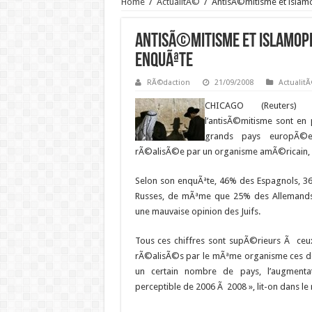
Home
/
ActualitÃ©
/
AntisÃ©mitisme et islamo
AntisÃ©mitisme et islamoph
enquÃªte
RÃ©daction
21/09/2008
Actualit
CHICAGO (Reuters) 
l’antisÃ©mitisme sont en 
grands pays europÃ©e
rÃ©alisÃ©e par un organisme amÃ©ricain, l
Selon son enquÃªte, 46% des Espagnols, 3
Russes, de mÃªme que 25% des Allemands
une mauvaise opinion des Juifs.
Tous ces chiffres sont supÃ©rieurs Ã ce
rÃ©alisÃ©s par le mÃªme organisme ces d
un certain nombre de pays, l’augmentat
perceptible de 2006 Ã 2008 », lit-on dans le