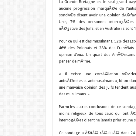
La Grande-Bretagne est le seul grand pays
aucune progression marquÃ©e de l’anti
sondÃ©s disent avoir une opinion dÃ©favor
Unis, 7% des personnes interrogÃ©es 
nÃ©gative des Juifs, et en Australie ils sont 
Pour ce qui est des musulmans, 52% des Es
46% des Polonais et 38% des FranÃ§ais 
opinion d’eux. Un quart des AmÃ©ricains 
penser de mÃªme.
« Il existe une corrÃ©lation Ã©viden
antisÃ©mites et antimusulmans », lit-on dan
une mauvaise opinion des Juifs tendent au
des musulmans. »
Parmi les autres conclusions de ce sond
moins religieux de tous ceux qui ont Ã
interrogÃ©es disent ne jamais prier et une su
Ce sondage a Ã©tÃ© rÃ©alisÃ© dans 24 pa