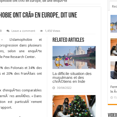
phobie ont crÃ» en Europe, dit une enquÃªte
Rec
obie ont crÃ» en Europe, dit une
Ã©
Leave a comment
1,450 Views
Related Articles
– L’islamophobie et
progression dans plusieurs
ns, selon une enquÃªte
e Pew Research Center.
6% des Polonais et 34% des
La difficile situation des
 et 20% des FranÃ§ais ont
musulmans et des
chrÃ©tiens en Inde
Ferm
30/04/2022
ux d’enquÃªtes comparables
le Â
erniÃ¨res annÃ©es. « Dans
15
ion est particuliÃ¨rement
 rapport.
Video