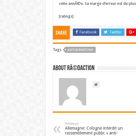
cette annÃ©e. Sa marge d’erreur est de plus
[ratings]
Facebook
Twitter
Share
Tags
ANTISÃ©MITISME
About RÃ©daction
Previous
Allemagne: Cologne interdit un
rassemblement public « anti-