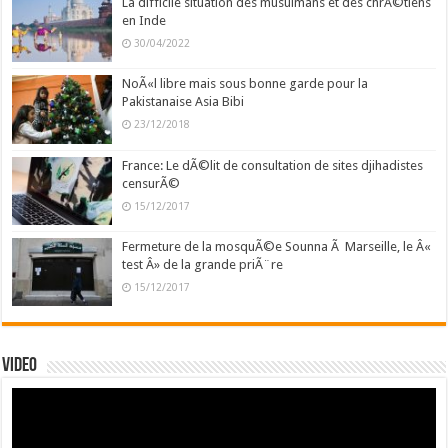
La difficile situation des musulmans et des chrÃ©tiens
en Inde
30/04/2022
NoÃ«l libre mais sous bonne garde pour la
Pakistanaise Asia Bibi
23/12/2018
France: Le dÃ©lit de consultation de sites djihadistes
censurÃ©
15/12/2017
Fermeture de la mosquÃ©e Sounna Ã Marseille, le Â«
test Â» de la grande priÃ¨re
15/12/2017
Video