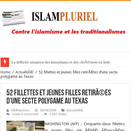
La difficile situation des musulmans et des chrÃ©tiens en Inde
Home
/
ActualitÃ©
/
52 fillettes et jeunes filles retirÃ©es d’une secte
polygame au Texas
52 fillettes et jeunes filles retirÃ©es
d’une secte polygame au Texas
RÃ©daction
06/04/2008
ActualitÃ©
Leave a comment
1,647 Views
WASHINGTON (AFP) –
Cinquante-deux fillettes
et jeunes filles ont Ã©tÃ© Ã©vacuÃ©es