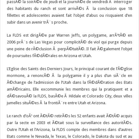
passÃ© la soirÃ©e de jeudi et la journÃ©e de vendredi Ã interroger
des habitants du ranch et sont arrivÃ©s Ã la conclusion que 18
fillettes et adolescentes avaient fait l’objet d’abus ou risquaient d’en
subir dans un avenir trÃ¨s proche.
La FLDS est dirigÃ©e par Warren Jeffs, un polygame, arrÃªtÃ© en
2006 prÃ¨s de Las Vegas pour complicitÃ© de viol qui purge depuis
une peine de rÃ©clusion Ã perpÃ©tuitÃ©. Il fait Ã©galement l’objet
de poursuites fÃ©dÃ©rales en Arizona et Utah.
L’Eglise des Saints des Derniers Jours, le principal courant de l’Ã©glise
mormone, a renoncÃ© Ã la polygamie il y a plus d’un siÃ¨cle en
Ã©change de l’admission de l’Utah dans la fÃ©dÃ©ration des Etats
amÃ©ricains. Elle excommunie les membres qui la pratiquent et a
dÃ©savouÃ© la FLDS, basÃ©e Ã Hildale et Colorado City, deux villes
jumelles situÃ©es Ã la frontiÃ¨re entre Utah et Arizona.
Le ranch d’oÃ¹ ont Ã©tÃ© retirÃ©s les 52 enfants avait Ã©tÃ© acquis
par la secte en 2003 et Ã©tait sous la surveillance des autoritÃ©s.
Outre l’Utah et l’Arizona, la FLDS compte des membres dans d’autres
Etats comme le Nevada, le Texas, le Colorado, le Dakota du sud et au