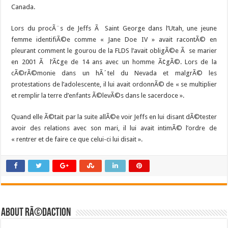
Canada.
Lors du procÃ¨s de Jeffs Ã Saint George dans l’Utah, une jeune
femme identifiÃ©e comme « Jane Doe IV » avait racontÃ© en
pleurant comment le gourou de la FLDS l’avait obligÃ©e Ã se marier
en 2001 Ã l’Ã¢ge de 14 ans avec un homme Ã¢gÃ©. Lors de la
cÃ©rÃ©monie dans un hÃ´tel du Nevada et malgrÃ© les
protestations de l’adolescente, il lui avait ordonnÃ© de « se multiplier
et remplir la terre d’enfants Ã©levÃ©s dans le sacerdoce ».
Quand elle Ã©tait par la suite allÃ©e voir Jeffs en lui disant dÃ©tester
avoir des relations avec son mari, il lui avait intimÃ© l’ordre de
« rentrer et de faire ce que celui-ci lui disait ».
About RÃ©daction