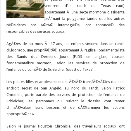
vendredi d’un ranch du Texas (sud)
appartenant Ã une secte mormone dissidente
prÃ´nant la polygamie tandis que les autres
rÃ©sidents ont Ã©tÃ© interrogÃ©s, ont annoncÃ© des
responsables des services sociaux.
AgÃ©es de six mois Ã 17 ans, les enfants vivaient dans un ranch
d’Eldorado, une propriÃ©tÃ© appartenant Ã l’Eglise Fondamentaliste
des Saints des Derniers Jours (FLDS en anglais, courant
fondamentaliste mormon), selon les services de protection de
l’enfance du comtÃ© de Schleicher (ouest du Texas).
Les petites filles et adolescentes ont Ã©tÃ© transfÃ©rÃ©es dans un
endroit secret de San Angelo, au nord du ranch. Selon Patrick
Crimmins, porte-parole des services de protection de l’enfance de
Schleicher, les personnes qui suivent le dossier vont tenter
d' »Ã©valuer leurs besoins et de dÃ©terminer les actions
appropriÃ©es ».
Selon le journal Houston Chronicle, des travailleurs sociaux ont