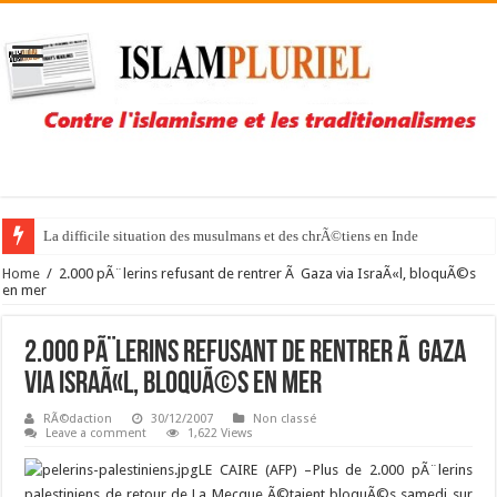
La difficile situation des musulmans et des chrÃ©tiens en Inde
Home
/
2.000 pÃ¨lerins refusant de rentrer Ã Gaza via IsraÃ«l, bloquÃ©s
en mer
2.000 pÃ¨lerins refusant de rentrer Ã Gaza
via IsraÃ«l, bloquÃ©s en mer
RÃ©daction
30/12/2007
Non classé
Leave a comment
1,622 Views
LE CAIRE (AFP) –
Plus de 2.000 pÃ¨lerins
palestiniens de retour de La Mecque Ã©taient bloquÃ©s samedi sur