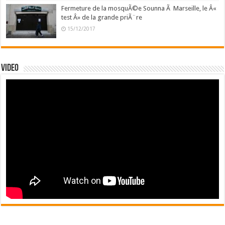
Fermeture de la mosquÃ©e Sounna Ã Marseille, le Â«
test Â» de la grande priÃ¨re
15/12/2017
Video