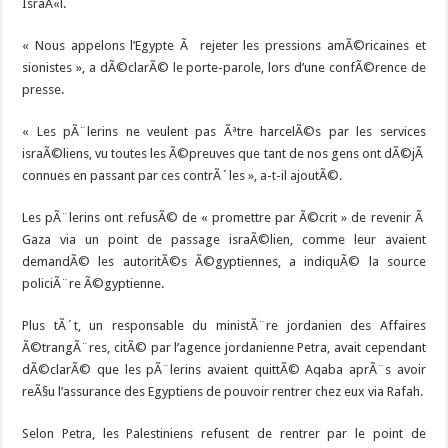
IsraÃ«l.
« Nous appelons l’Egypte Ã rejeter les pressions amÃ©ricaines et
sionistes », a dÃ©clarÃ© le porte-parole, lors d’une confÃ©rence de
presse.
« Les pÃ¨lerins ne veulent pas Ãªtre harcelÃ©s par les services
israÃ©liens, vu toutes les Ã©preuves que tant de nos gens ont dÃ©jÃ
connues en passant par ces contrÃ´les », a-t-il ajoutÃ©.
Les pÃ¨lerins ont refusÃ© de « promettre par Ã©crit » de revenir Ã
Gaza via un point de passage israÃ©lien, comme leur avaient
demandÃ© les autoritÃ©s Ã©gyptiennes, a indiquÃ© la source
policiÃ¨re Ã©gyptienne.
Plus tÃ´t, un responsable du ministÃ¨re jordanien des Affaires
Ã©trangÃ¨res, citÃ© par l’agence jordanienne Petra, avait cependant
dÃ©clarÃ© que les pÃ¨lerins avaient quittÃ© Aqaba aprÃ¨s avoir
reÃ§u l’assurance des Egyptiens de pouvoir rentrer chez eux via Rafah.
Selon Petra, les Palestiniens refusent de rentrer par le point de