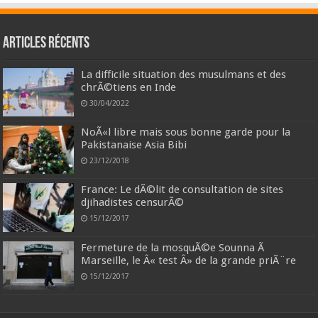
Articles récents
La difficile situation des musulmans et des
chrÃ©tiens en Inde
30/04/2022
NoÃ«l libre mais sous bonne garde pour la
Pakistanaise Asia Bibi
23/12/2018
France: Le dÃ©lit de consultation de sites
djihadistes censurÃ©
15/12/2017
Fermeture de la mosquÃ©e Sounna Ã
Marseille, le Â« test Â» de la grande priÃ¨re
15/12/2017