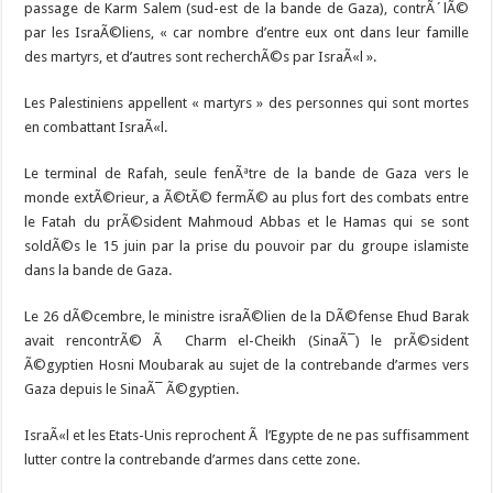
passage de Karm Salem (sud-est de la bande de Gaza), contrÃ´lÃ©
par les IsraÃ©liens, « car nombre d’entre eux ont dans leur famille
des martyrs, et d’autres sont recherchÃ©s par IsraÃ«l ».
Les Palestiniens appellent « martyrs » des personnes qui sont mortes
en combattant IsraÃ«l.
Le terminal de Rafah, seule fenÃªtre de la bande de Gaza vers le
monde extÃ©rieur, a Ã©tÃ© fermÃ© au plus fort des combats entre
le Fatah du prÃ©sident Mahmoud Abbas et le Hamas qui se sont
soldÃ©s le 15 juin par la prise du pouvoir par du groupe islamiste
dans la bande de Gaza.
Le 26 dÃ©cembre, le ministre israÃ©lien de la DÃ©fense Ehud Barak
avait rencontrÃ© Ã Charm el-Cheikh (SinaÃ¯) le prÃ©sident
Ã©gyptien Hosni Moubarak au sujet de la contrebande d’armes vers
Gaza depuis le SinaÃ¯ Ã©gyptien.
IsraÃ«l et les Etats-Unis reprochent Ã l’Egypte de ne pas suffisamment
lutter contre la contrebande d’armes dans cette zone.