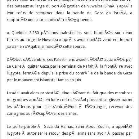
des bateaux au large du port Ã©gyptien de Nuweiba (SinaÃ¯) aprÃ¨s
leur refus de retourner dans la bande de Gaza via IsraÃ«l, a
rapportÃ© une source policiÃ¨re Ã©gyptienne.
« Quelque 2.250 pÃ¨lerins palestiniens sont bloquÃ©s sur deux
ferries au large de Nuweiba » aprÃ¨s avoir quittÃ© vendredi le port
jordanien d’Aqaba, a indiquÃ© cette source.
DÃ©but dÃ©cembre, ces Palestiniens avaient Ã©tÃ© autorisÃ©s par
Le Caire Ã quitter Gaza par le terminal de Rafah, Ã la frontiÃ¨re avec
l’Egypte, fermÃ©e depuis la prise du contrÃ´le de la bande de Gaza
par le mouvement islamiste Hamas en juin.
IsraÃ«l avait alors protestÃ©, s’inquiÃ©tant du fait que des membres
de groupes armÃ©s en lutte contre IsraÃ«l puissent se glisser parmi
les pÃ¨lerins pour aller s’entraÃ®ner Ã l’Ã©tranger, recevoir des
consignes ou rÃ©cupÃ©rer des armes.
Le porte-parole Ã Gaza du Hamas, Sami Abou Zouhri, a appelÃ©
l’Egypte Ã autoriser le retour des pÃ¨lerins sans avoir Ã passer par