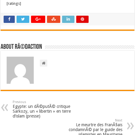
[ratings]
About RÃ©daction
Previous
Egypte: un dÃ©putÃ© critique
Sarkozy, un « libertin » en terre
d’islam (presse)
Next
Le meurtre des FranÃ§ais
condamnÃ© par le guide des
islamistes en Mauritanie