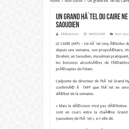
Home
/
Non classé
/
Un grand hÃ´tel du Caire
Un grand hÃ´tel du Caire ne
saoudien
RÃ©daction
04/05/2008
Non clas
LE CAIRE (AFP) –
Un hÃ´tel cinq Ã©toiles du 
depuis une semaine, son propriÃ©taire, ch
Ibrahim, un Saoudien, musulman pratiquant
les boissons alcoolisÃ©es de l’Ã©tablis
prÃ©ceptes de l’islam.
L’adjointe du directeur de l’hÃ´tel Grand Hy
confirmÃ© Ã l’AFP que l’hÃ´tel ne serva
dÃ©but de la semaine.
« Mais la dÃ©cision n’est pas dÃ©finitive.
sont en cours entre la chaÃ®ne Grand H
(saoudien) de l’hÃ´tel », a-t-elle dit.