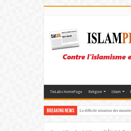
TieLabs HomePage
Religion
Islam
Breaking News
La difficile situation des musul