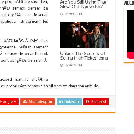
Are You Still Using That
le propriÃ©taire saoudien,
Video
Slow, Old Typewriter?
nnÃ© samedi dernier de
24/09/2014
tenir dorÃ©navant de servir
ppliquer strictement les
.
 a dÃ©clarÃ© Ã l’AFP, sous
yptienne, l’Ã©tablissement
Unlock The Secrets Of
Ã refuser de servir l’alcool.
Selling High Ticket Items
es sont obligÃ©s de servir Ã
24/04/2014
’accord liant la chaÃ®ne
 au propriÃ©taire saoudien s’il persiste dans son attitude.
Google +
Stumbleupon
LinkedIn
Pinterest