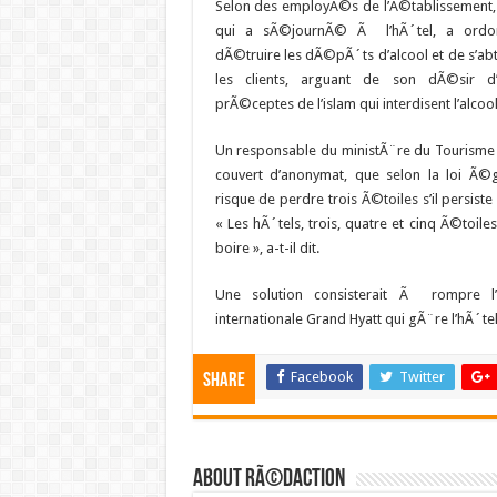
Selon des employÃ©s de l’Ã©tablissement, 
qui a sÃ©journÃ© Ã l’hÃ´tel, a ordo
dÃ©truire les dÃ©pÃ´ts d’alcool et de s’ab
les clients, arguant de son dÃ©sir d’a
prÃ©ceptes de l’islam qui interdisent l’alcool
Un responsable du ministÃ¨re du Tourisme
couvert d’anonymat, que selon la loi Ã©g
risque de perdre trois Ã©toiles s’il persiste 
« Les hÃ´tels, trois, quatre et cinq Ã©toil
boire », a-t-il dit.
Une solution consisterait Ã rompre l
internationale Grand Hyatt qui gÃ¨re l’hÃ´tel
Facebook
Twitter
Share
About RÃ©daction