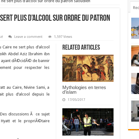
 ne sert plus d’alcool sur ordre du patron saoudien
Rec
 sert plus d’alcool sur ordre du patron
sé
Leave a comment
1,597 Views
Related Articles
Caire ne sert plus d’alcool
eikh Abdel Aziz Ibrahim ibn
, ayant dÃ©cidÃ© de bannir
sement pour respecter les
Mythologies en terres
att au Caire, Nivine Sami, a
d’islam
it plus d’alcool depuis le
17/05/2017
 Des discussions Ã ce sujet
yatt et le propriÃ©taire