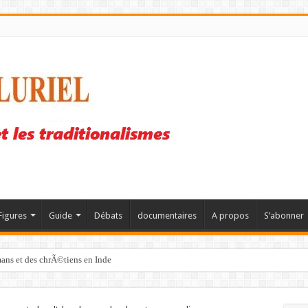
Figures
Guide
Débats
documentaires
A propos
S’abonner
mans et des chrÃ©tiens en Inde