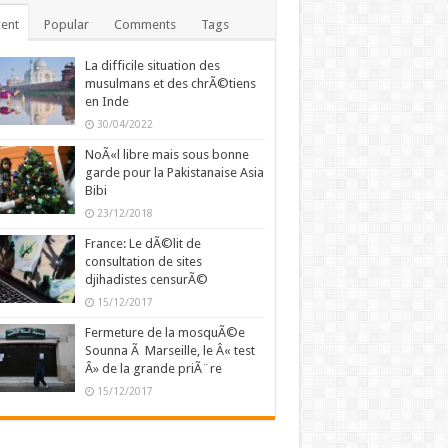
ent
Popular
Comments
Tags
La difficile situation des
musulmans et des chrÃ©tiens
en Inde
30/04/2022
NoÃ«l libre mais sous bonne
garde pour la Pakistanaise Asia
Bibi
23/12/2018
France: Le dÃ©lit de
consultation de sites
djihadistes censurÃ©
15/12/2017
Fermeture de la mosquÃ©e
Sounna Ã Marseille, le Â« test
Â» de la grande priÃ¨re
15/12/2017