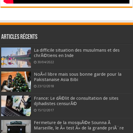
Articles récents
La difficile situation des musulmans et des
chrÃ©tiens en Inde
30/04/2022
NoÃ«l libre mais sous bonne garde pour la
Pakistanaise Asia Bibi
23/12/2018
France: Le dÃ©lit de consultation de sites
djihadistes censurÃ©
15/12/2017
Fermeture de la mosquÃ©e Sounna Ã
Marseille, le Â« test Â» de la grande priÃ¨re