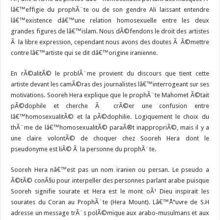
lâ€™effigie du prophÃ¨te ou de son gendre Ali laissant entendre
lâ€™existence dâ€™une relation homosexuelle entre les deux
grandes figures de lâ€™islam. Nous dÃ©fendons le droit des artistes
Ã la libre expression, cependant nous avons des doutes Ã Ã©mettre
contre lâ€™artiste qui se dit dâ€™origine iranienne.
En rÃ©alitÃ© le problÃ¨me provient du discours que tient cette
artiste devant les camÃ©ras des journalistes lâ€™interrogeant sur ses
motivations. Sooreh Hera explique que le prophÃ¨te Mahomet Ã©tait
pÃ©dophile et cherche Ã crÃ©er une confusion entre
lâ€™homosexualitÃ© et la pÃ©dophilie. Logiquement le choix du
thÃ¨me de lâ€™homosexualitÃ© paraÃ®t inappropriÃ©, mais il y a
une claire volontÃ© de choquer chez Sooreh Hera dont le
pseudonyme est liÃ© Ã la personne du prophÃ¨te.
Sooreh Hera nâ€™est pas un nom iranien ou persan. Le pseudo a
Ã©tÃ© conÃ§u pour interpeller des personnes parlant arabe puisque
Sooreh signifie sourate et Hera est le mont oÃ¹ Dieu inspirait les
sourates du Coran au ProphÃ¨te (Hera Mount). Lâ€™Å“uvre de S.H
adresse un message trÃ¨s polÃ©mique aux arabo-musulmans et aux