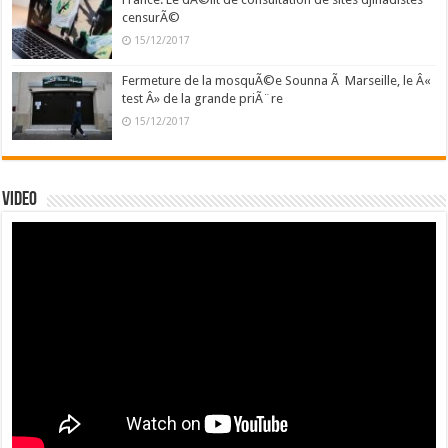
censurÃ©
15/12/2017
Fermeture de la mosquÃ©e Sounna Ã Marseille, le Â«
test Â» de la grande priÃ¨re
15/12/2017
Video