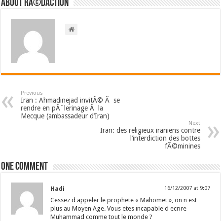
About RÃ©daction
Previous
Iran : Ahmadinejad invitÃ© Ã se
rendre en pÃ¨lerinage Ã la
Mecque (ambassadeur d’Iran)
Next
Iran: des religieux iraniens contre
l’interdiction des bottes
fÃ©minines
One comment
Hadi
16/12/2007 at 9:07
Cessez d appeler le prophete « Mahomet », on n est
plus au Moyen Age. Vous etes incapable d ecrire
Muhammad comme tout le monde ?