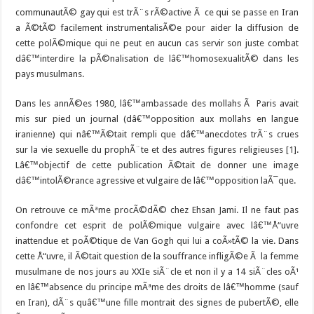
communautÃ© gay qui est trÃ¨s rÃ©active Ã ce qui se passe en Iran
a Ã©tÃ© facilement instrumentalisÃ©e pour aider la diffusion de
cette polÃ©mique qui ne peut en aucun cas servir son juste combat
dâ€™interdire la pÃ©nalisation de lâ€™homosexualitÃ© dans les
pays musulmans.
Dans les annÃ©es 1980, lâ€™ambassade des mollahs Ã Paris avait
mis sur pied un journal (dâ€™opposition aux mollahs en langue
iranienne) qui nâ€™Ã©tait rempli que dâ€™anecdotes trÃ¨s crues
sur la vie sexuelle du prophÃ¨te et des autres figures religieuses [
1
].
Lâ€™objectif de cette publication Ã©tait de donner une image
dâ€™intolÃ©rance agressive et vulgaire de lâ€™opposition laÃ¯que.
On retrouve ce mÃªme procÃ©dÃ© chez Ehsan Jami. Il ne faut pas
confondre cet esprit de polÃ©mique vulgaire avec lâ€™Å“uvre
inattendue et poÃ©tique de Van Gogh qui lui a coÃ»tÃ© la vie. Dans
cette Å“uvre, il Ã©tait question de la souffrance infligÃ©e Ã la femme
musulmane de nos jours au XXIe siÃ¨cle et non il y a 14 siÃ¨cles oÃ¹
en lâ€™absence du principe mÃªme des droits de lâ€™homme (sauf
en Iran), dÃ¨s quâ€™une fille montrait des signes de pubertÃ©, elle