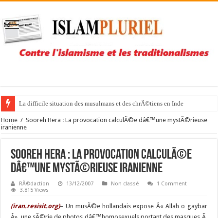
La difficile situation des musulmans et des chrÃ©tiens en Inde
Home
/
Sooreh Hera : La provocation calculÃ©e dâ€™une mystÃ©rieuse
iranienne
Sooreh Hera : La provocation calculÃ©e
dâ€™une mystÃ©rieuse iranienne
RÃ©daction
13/12/2007
Non classé
1 Comment
3,815 Views
(iran.resisit.org)
– Un musÃ©e hollandais expose Â« Allah o gaybar
Â», une sÃ©rie de photos dâ€™homosexuels portant des masques Ã