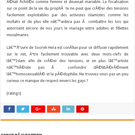
Ã©tait fichÃ©e comme femme et devenait mariable. La focalisation
sur ce point de la vie du prophÃ¨te ne peut que crÃ©er des tensions
facilement exploitables par des activistes islamistes comme les
mollahs et de plus elle nâ€™aidera pas Ã combattre les lois qui
autorisent encore de nos jours le mariage entre adultes et fillettes
musulmanes.
Lâ€™Å“uvre de Sooreh Hera est conÃ§ue pour se diffuser rapidement
sur le net, Ãªtre facilement trouvable avec deux mots-clefs de
lâ€™Islam afin de crÃ©er des tensions, et en plus lâ€™artiste
nâ€™hÃ©site pas Ã confondre dÃ©libÃ©rÃ©ment
lâ€™homosexualitÃ© et la pÃ©dophilie. Ne trouvez-vous pas un peu
curieux ce manque de respect envers les gays ?
[ratings]