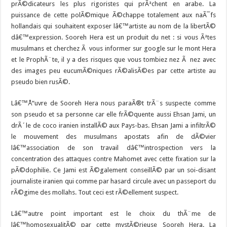
prÃ©dicateurs les plus rigoristes qui prÃªchent en arabe. La
puissance de cette polÃ©mique Ã©chappe totalement aux naÃ¯fs
hollandais qui souhaitent exposer lâ€™artiste au nom de la libertÃ©
dâ€™expression. Sooreh Hera est un produit du net : si vous Ãªtes
musulmans et cherchez Ã vous informer sur google sur le mont Hera
et le ProphÃ¨te, il y a des risques que vous tombiez nez Ã nez avec
des images peu eucumÃ©niques rÃ©alisÃ©es par cette artiste au
pseudo bien rusÃ©.
Lâ€™Å“uvre de Sooreh Hera nous paraÃ®t trÃ¨s suspecte comme
son pseudo et sa personne car elle frÃ©quente aussi Ehsan Jami, un
drÃ´le de coco iranien installÃ© aux Pays-bas. Ehsan Jami a infiltrÃ©
le mouvement des musulmans apostats afin de dÃ©vier
lâ€™association de son travail dâ€™introspection vers la
concentration des attaques contre Mahomet avec cette fixation sur la
pÃ©dophilie. Ce Jami est Ã©galement conseillÃ© par un soi-disant
journaliste iranien qui comme par hasard circule avec un passeport du
rÃ©gime des mollahs. Tout ceci est rÃ©ellement suspect.
Lâ€™autre point important est le choix du thÃ¨me de
lâ€™homosexualitÃ© par cette mystÃ©rieuse Sooreh Hera. La