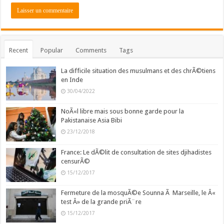
f
e
s
s
Recent
Popular
Comments
Tags
i
o
La difficile situation des musulmans et des chrÃ©tiens
n
en Inde
a
30/04/2022
l
3
NoÃ«l libre mais sous bonne garde pour la
8
Pakistanaise Asia Bibi
.
23/12/2018
0
France: Le dÃ©lit de consultation de sites djihadistes
a
censurÃ©
d
15/12/2017
o
b
Fermeture de la mosquÃ©e Sounna Ã Marseille, le Â«
e
test Â» de la grande priÃ¨re
c
15/12/2017
s