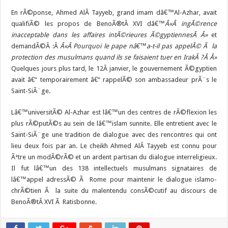
En rÃ©ponse, Ahmed AlÂ Tayyeb, grand imam dâ€™Al-Azhar, avait
qualifiÃ© les propos de BenoÃ®tÂ XVI dâ€™
Â«Â ingÃ©rence
inacceptable dans les affaires intÃ©rieures Ã©gyptiennesÂ Â»
et
demandÃ©Â :Â
Â«Â Pourquoi le pape nâ€™a-t-il pas appelÃ© Ã la
protection des musulmans quand ils se faisaient tuer en IrakÂ ?Â Â»
Quelques jours plus tard, le 12Â janvier, le gouvernement Ã©gyptien
avait â€“ temporairement â€“ rappelÃ© son ambassadeur prÃ¨s le
Saint-SiÃ¨ge.
Lâ€™universitÃ© Al-Azhar est lâ€™un des centres de rÃ©flexion les
plus rÃ©putÃ©s au sein de lâ€™islam sunnite. Elle entretient avec le
Saint-SiÃ¨ge une tradition de dialogue avec des rencontres qui ont
lieu deux fois par an. Le cheikh Ahmed AlÂ Tayyeb est connu pour
Ãªtre un modÃ©rÃ© et un ardent partisan du dialogue interreligieux.
Il fut lâ€™un des 138 intellectuels musulmans signataires de
lâ€™appel adressÃ© Ã Rome pour maintenir le dialogue islamo-
chrÃ©tien Ã la suite du malentendu consÃ©cutif au discours de
BenoÃ®tÂ XVI Ã Ratisbonne.
m