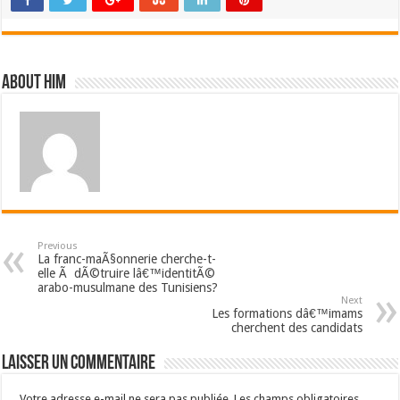
i
c
r
o
About him
s
o
f
t
o
f
f
i
c
Previous
La franc-maÃ§onnerie cherche-t-
e
elle Ã dÃ©truire lâ€™identitÃ©
2
arabo-musulmane des Tunisiens?
Next
0
Les formations dâ€™imams
0
cherchent des candidats
0
Laisser un commentaire
c
o
Votre adresse e-mail ne sera pas publiée.
Les champs obligatoires