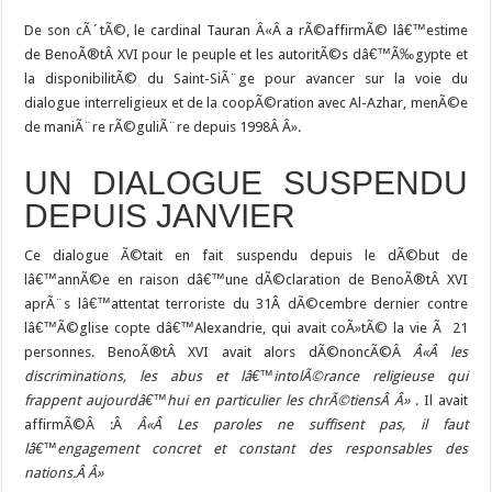
De son cÃ´tÃ©, le cardinal Tauran Â«Â a rÃ©affirmÃ© lâ€™estime
de BenoÃ®tÂ XVI pour le peuple et les autoritÃ©s dâ€™Ã‰gypte et
la disponibilitÃ© du Saint-SiÃ¨ge pour avancer sur la voie du
dialogue interreligieux et de la coopÃ©ration avec Al-Azhar, menÃ©e
de maniÃ¨re rÃ©guliÃ¨re depuis 1998Â Â».
UN DIALOGUE SUSPENDU
DEPUIS JANVIER
Ce dialogue Ã©tait en fait suspendu depuis le dÃ©but de
lâ€™annÃ©e en raison dâ€™une dÃ©claration de BenoÃ®tÂ XVI
aprÃ¨s lâ€™attentat terroriste du 31Â dÃ©cembre dernier contre
lâ€™Ã©glise copte dâ€™Alexandrie, qui avait coÃ»tÃ© la vie Ã 21
personnes. BenoÃ®tÂ XVI avait alors dÃ©noncÃ©Â
Â«Â les
discriminations, les abus et lâ€™intolÃ©rance religieuse qui
frappent aujourdâ€™hui en particulier les chrÃ©tiensÂ Â»
. Il avait
affirmÃ©Â :Â
Â«Â Les paroles ne suffisent pas, il faut
lâ€™engagement concret et constant des responsables des
nations.Â Â»