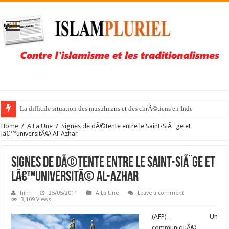
La difficile situation des musulmans et des chrÃ©tiens en Inde
Home
/
A La Une
/
Signes de dÃ©tente entre le Saint-SiÃ¨ge et
lâ€™universitÃ© Al-Azhar
Signes de dÃ©tente entre le Saint-SiÃ¨ge et
lâ€™universitÃ© Al-Azhar
him
25/05/2011
A La Une
Leave a comment
3,109 Views
(AFP)- Un
communiquÃ©