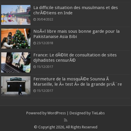
o
La difficile situation des musulmans et des
f
chrÃ©tiens en Inde
t
30/04/2022
o
f
NoÃ«l libre mais sous bonne garde pour la
f
Pakistanaise Asia Bibi
i
23/12/2018
c
e
France: Le dÃ©lit de consultation de sites
2
djihadistes censurÃ©
0
15/12/2017
0
3
Fermeture de la mosquÃ©e Sounna Ã
Marseille, le Â« test Â» de la grande priÃ¨re
p
r
15/12/2017
o
f
e
Powered by
WordPress
| Designed by
TieLabs
s
s
© Copyright 2026, All Rights Reserved
i