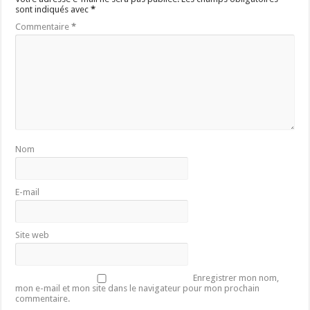
s
sont indiqués avec
*
t
Commentaire
*
A
d
o
b
e
F
l
e
Nom
x
B
u
E-mail
i
l
d
Site web
e
r
P
Enregistrer mon nom,
mon e-mail et mon site dans le navigateur pour mon prochain
r
commentaire.
o