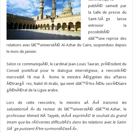
publiÃ© samedi par
la Salle de presse du
Saint-SiÃ¨ge laisse
entrevoir la
possibilitÃ©
dâ€™une reprise des
relations avec lâ€™universitÃ© Al-Azhar du Caire, suspendues depuis
le mois de janvier.
Selon ce communiquÃ©, le cardinal Jean-Louis Tauran, prÃ©sident du
Conseil pontifical pour le dialogue interreligieux, a rencontrÃ©
mercrediÂ 18 mai Ã Rome le ministre Ã©gyptien des affaires
Ã©trangÃ¨res, Nabil Al-Arabi, qui vient dâ€™Ãªtre Ã©lu secrÃ©taire
gÃ©nÃ©ral de la Ligue arabe.
Lors de cette rencontre, le ministre aÂ
Â«Â transmis les
salutationsÂ Â»
du recteur de lâ€™universitÃ© dâ€™Al-Azhar, le
professeur Ahmed AlÂ Tayyeb, et
Â«Â exprimÃ© le souhait du grand
imam que les rÃ©centes difficultÃ©s dans les relations avec le Saint-
SiÃ¨ge puissent Ãªtre surmontÃ©esÂ Â»
.