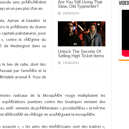
Are You Still Using That
s suicide sans prÃ©cÃ©dent
Video
Slow, Old Typewriter?
ays en un peu plus d’un an.
24/09/2014
da, Ayman al-Zawahiri et
ris le prÃ©texte du drame
capitale pakistanaise, pour
e », contre le rÃ©gime du
Ã© de Washington dans sa
Unlock The Secrets Of
Selling High Ticket Items
24/04/2014
le lieu de culte, dont des
’assaut par l’armÃ©e et la
©ritable arsenal Ã l’issu de
slamistes radicaux de la MosquÃ©e rouge multipliaient les
: expÃ©ditions punitives contre des boutiques vendant des
ades, enlÃ¨vements de prÃ©tendues « prostituÃ©es » et mÃªme
lement dÃ©cidÃ© de rÃ©agir en assiÃ©geant la mosquÃ©e.
assassin », « les amis des AmÃ©ricains sont des traitres »,