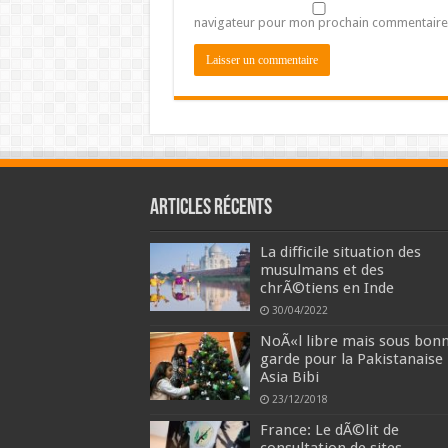
navigateur pour mon prochain commentaire
Articles récents
La difficile situation des
musulmans et des
chrÃ©tiens en Inde
30/04/2022
NoÃ«l libre mais sous bon
garde pour la Pakistanaise
Asia Bibi
23/12/2018
France: Le dÃ©lit de