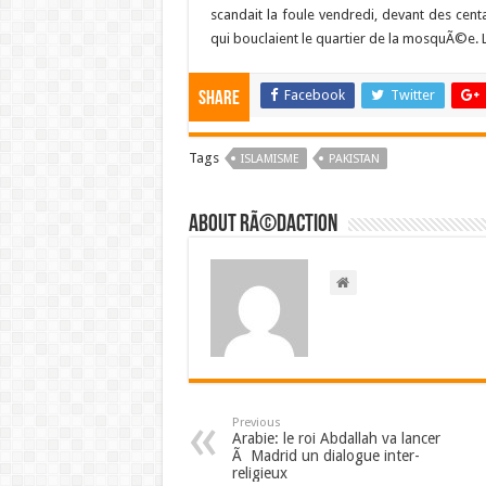
scandait la foule vendredi, devant des cen
qui bouclaient le quartier de la mosquÃ©e. 
Facebook
Twitter
Share
Tags
ISLAMISME
PAKISTAN
About RÃ©daction
Previous
Arabie: le roi Abdallah va lancer
Ã Madrid un dialogue inter-
religieux