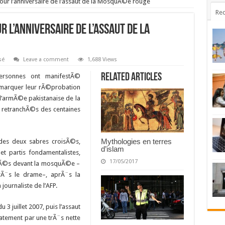
pour l’anniversaire de l’assaut de la MosquÃ©e rouge
Rec
 l’anniversaire de l’assaut de la
sé
Leave a comment
1,688 Views
Related Articles
ersonnes ont manifestÃ©
 marquer leur rÃ©probation
 l’armÃ©e pakistanaise de la
 retranchÃ©s des centaines
Mythologies en terres
des deux sabres croisÃ©s,
d’islam
et partis fondamentalistes,
17/05/2017
blÃ©s devant la mosquÃ©e –
rÃ¨s le drame–, aprÃ¨s la
ournaliste de l’AFP.
3 juillet 2007, puis l’assaut
atement par une trÃ¨s nette