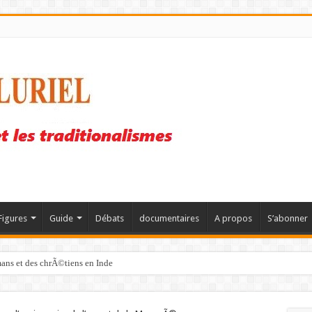
Figures
Guide
Débats
documentaires
A propos
S’abonner
mans et des chrÃ©tiens en Inde