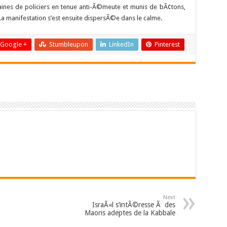
taines de policiers en tenue anti-Ã©meute et munis de bÃ¢tons,
La manifestation s’est ensuite dispersÃ©e dans le calme.
Google +
Stumbleupon
LinkedIn
Pinterest
Next
IsraÃ«l s’intÃ©resse Ã des
Maoris adeptes de la Kabbale