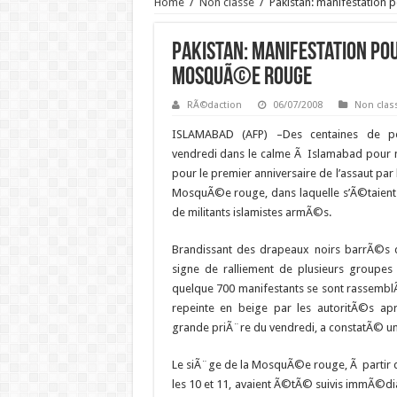
Home
/
Non classé
/
Pakistan: manifestation 
Pakistan: manifestation pour
MosquÃ©e rouge
RÃ©daction
06/07/2008
Non clas
ISLAMABAD (AFP) –
Des centaines de p
vendredi dans le calme Ã Islamabad pour
pour le premier anniversaire de l’assaut par
MosquÃ©e rouge, dans laquelle s’Ã©taient
de militants islamistes armÃ©s.
Brandissant des drapeaux noirs barrÃ©s 
signe de ralliement de plusieurs groupes 
quelque 700 manifestants se sont rassem
repeinte en beige par les autoritÃ©s ap
grande priÃ¨re du vendredi, a constatÃ© un j
Le siÃ¨ge de la MosquÃ©e rouge, Ã partir du 
les 10 et 11, avaient Ã©tÃ© suivis immÃ©di