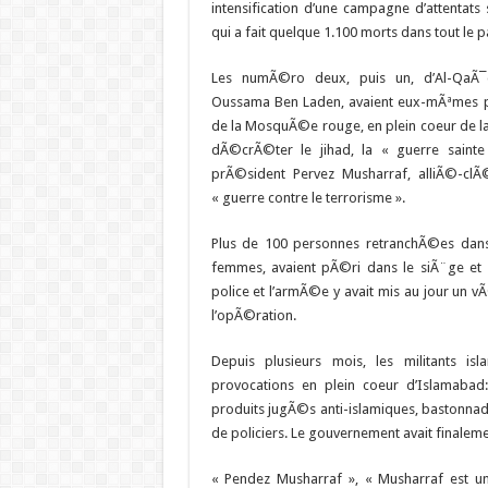
intensification d’une campagne d’attentat
qui a fait quelque 1.100 morts dans tout le p
Les numÃ©ro deux, puis un, d’Al-QaÃ¯
Oussama Ben Laden, avaient eux-mÃªmes p
de la MosquÃ©e rouge, en plein coeur de la 
dÃ©crÃ©ter le jihad, la « guerre saint
prÃ©sident Pervez Musharraf, alliÃ©-cl
« guerre contre le terrorisme ».
Plus de 100 personnes retranchÃ©es dans 
femmes, avaient pÃ©ri dans le siÃ¨ge et l
police et l’armÃ©e y avait mis au jour un vÃ
l’opÃ©ration.
Depuis plusieurs mois, les militants i
provocations en plein coeur d’Islamabad
produits jugÃ©s anti-islamiques, bastonn
de policiers. Le gouvernement avait fina
« Pendez Musharraf », « Musharraf est un 