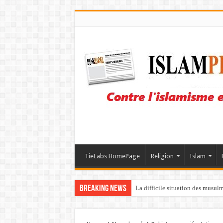
TieLabs HomePage
Religion
Islam
Breaking News
La difficile situation des musul