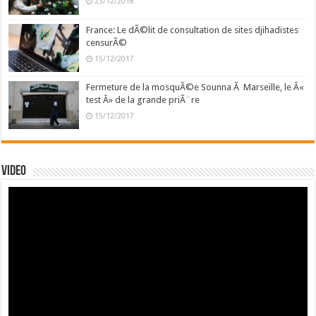
23/12/2018
France: Le dÃ©lit de consultation de sites djihadistes
censurÃ©
15/12/2017
Fermeture de la mosquÃ©e Sounna Ã Marseille, le Â«
test Â» de la grande priÃ¨re
15/12/2017
Video