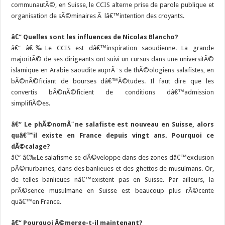
communautÃ©, en Suisse, le CCIS alterne prise de parole publique et
organisation de sÃ©minaires Ã lâ€™intention des croyants.
â€“ Quelles sont les influences de Nicolas Blancho?
â€“ â€‰Le CCIS est dâ€™inspiration saoudienne. La grande
majoritÃ© de ses dirigeants ont suivi un cursus dans une universitÃ©
islamique en Arabie saoudite auprÃ¨s de thÃ©ologiens salafistes, en
bÃ©nÃ©ficiant de bourses dâ€™Ã©tudes. Il faut dire que les
convertis bÃ©nÃ©ficient de conditions dâ€™admission
simplifiÃ©es.
â€“ Le phÃ©nomÃ¨ne salafiste est nouveau en Suisse, alors
quâ€™il existe en France depuis vingt ans. Pourquoi ce
dÃ©calage?
â€“ â€‰Le salafisme se dÃ©veloppe dans des zones dâ€™exclusion
pÃ©riurbaines, dans des banlieues et des ghettos de musulmans. Or,
de telles banlieues nâ€™existent pas en Suisse. Par ailleurs, la
prÃ©sence musulmane en Suisse est beaucoup plus rÃ©cente
quâ€™en France.
â€“ Pourquoi Ã©merge-t-il maintenant?