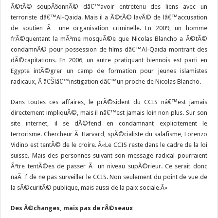
Ã©tÃ© soupÃ§onnÃ© dâ€™avoir entretenu des liens avec un
terroriste dâ€™Al-Qaida. Mais il a Ã©tÃ© lavÃ© de lâ€™accusation
de soutien Ã une organisation criminelle. En 2009, un homme
frÃ©quentant la mÃªme mosquÃ©e que Nicolas Blancho a Ã©tÃ©
condamnÃ© pour possession de films dâ€™Al-Qaida montrant des
dÃ©capitations. En 2006, un autre pratiquant biennois est parti en
Egypte intÃ©grer un camp de formation pour jeunes islamistes
radicaux, Ã â€Šlâ€™instigation dâ€™un proche de Nicolas Blancho.
Dans toutes ces affaires, le prÃ©sident du CCIS nâ€™est jamais
directement impliquÃ©, mais il nâ€™est jamais loin non plus. Sur son
site internet, il se dÃ©fend en condamnant explicitement le
terrorisme. Chercheur Ã Harvard, spÃ©cialiste du salafisme, Lorenzo
Vidino est tentÃ© de le croire. Â«Le CCIS reste dans le cadre de la loi
suisse. Mais des personnes suivant son message radical pourraient
Ãªtre tentÃ©es de passer Ã un niveau supÃ©rieur. Ce serait donc
naÃ¯f de ne pas surveiller le CCIS. Non seulement du point de vue de
la sÃ©curitÃ© publique, mais aussi de la paix sociale.Â»
Des Ã©changes, mais pas de rÃ©seaux