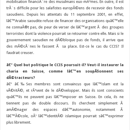
mobilisation financiÃ¨re des musulmans eux-mÃªmes. En outre, il est
trÃ¨s difficile pour les salafistes europÃ©ens de recevoir des fonds
saoudiens. Depuis les attentats du 11 septembre 2001, en effet,
lâ€™Arabie saoudite refuse de financer des organisations quâ€™elle
ne connaÃ®t pas, de peur de verser de lâ€™argent Ã des groupes
terroristes dont la violence pourrait se retourner contre elle. Mais si le
gouvernement saoudien ne dÃ©bloque pas de fonds, il arrive que
des mÃ©cÃ¨nes le fassent Ã sa place. Est-ce le cas du CCIS? Il
faudrait creuser.
â€“ Quel but politique le CCIS poursuit-il? Veut-il instaurer la
charia en Suisse, comme lâ€™en soupÃ§onnent ses
dÃ©tracteurs?
â€“ â€‰Ses membres sont convaincus que lâ€™islam est la
vÃ©ritÃ©, et rÃªvent de le dÃ©velopper. Mais ils sont conscients
quâ€™ils ne peuvent pas lâ€™imposer en Suisse. En cela, ils ne
tiennent pas de double discours. Ils cherchent simplement Ã
amÃ©nager des espaces dâ€™autonomie, notamment Ã
lâ€™Ã©cole, oÃ¹ lâ€™identitÃ© islamique pourrait sâ€™exprimer
plus librement.