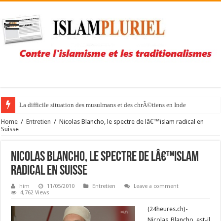
La difficile situation des musulmans et des chrÃ©tiens en Inde
Home
/
Entretien
/
Nicolas Blancho, le spectre de lâ€™islam radical en
Suisse
Nicolas Blancho, le spectre de lâ€™islam
radical en Suisse
him
11/05/2010
Entretien
Leave a comment
4,762 Views
(24heures.ch)-
Nicolas Blancho est-il