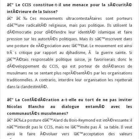
â€“ Le CCIS constitue-t-il une menace pour la sÃ©curitÃ©
intÃ©rieure de la Suisse?
â€“ â€‰Ces mouvements ultracontestaÂ­taires sont porteurs
dâ€™une radicalitÃ© religieuse, mais pas politique. Ils utilisent la
dÃ©mocratie pour dÃ©fendre leur identitÃ© islamique et faire
pression sur les autoritÃ©s politiques. Mais ils sâ€™inscrivent dans
une posture de nÃ©gociation avec lâ€™Etat. Le mouvement est ainsi
trÃ¨s critique par rapport au djihadisme, Ã la guerre sainte. Si
jâ€™Ã©tais responsable politique suisse, je favoriserais donc le
dÃ©veloppement du CCIS, qui est porteur de dolÃ©ances de
musulmans ne se sentant plus reprÃ©sentÃ©s par les organisations
traditionnelles. A contrario, interdire leur organisation les rejetterait
dans la clandestinitÃ©.
â€“ La ConfÃ©dÃ©ration a-t-elle eu tort de ne pas inviter
Nicolas Blancho au dialogue entamÃ© avec les
communautÃ©s musulmanes?
â€“ â€‰La posture dâ€™Alard du Bois-Reymond est intÃ©ressante: il
nâ€™interdit pas le CCIS, mais ne lâ€™invite pas Ã sa table. Il veut
ainsi le faire Ã©voluer vers lâ€™acceptation des valeurs