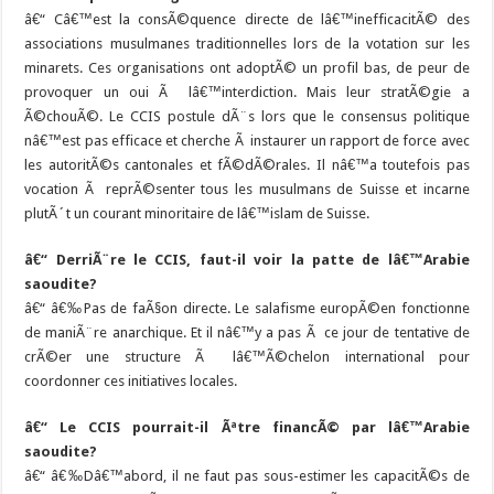
â€“ Câ€™est la consÃ©quence directe de lâ€™inefficacitÃ© des
associations musulmanes traditionnelles lors de la votation sur les
minarets. Ces organisations ont adoptÃ© un profil bas, de peur de
provoquer un oui Ã lâ€™interdiction. Mais leur stratÃ©gie a
Ã©chouÃ©. Le CCIS postule dÃ¨s lors que le consensus politique
nâ€™est pas efficace et cherche Ã instaurer un rapport de force avec
les autoritÃ©s cantonales et fÃ©dÃ©rales. Il nâ€™a toutefois pas
vocation Ã reprÃ©senter tous les musulmans de Suisse et incarne
plutÃ´t un courant minoritaire de lâ€™islam de Suisse.
â€“ DerriÃ¨re le CCIS, faut-il voir la patte de lâ€™Arabie
saoudite?
â€“ â€‰Pas de faÃ§on directe. Le salafisme europÃ©en fonctionne
de maniÃ¨re anarchique. Et il nâ€™y a pas Ã ce jour de tentative de
crÃ©er une structure Ã lâ€™Ã©chelon international pour
coordonner ces initiatives locales.
â€“ Le CCIS pourrait-il Ãªtre financÃ© par lâ€™Arabie
saoudite?
â€“ â€‰Dâ€™abord, il ne faut pas sous-estimer les capacitÃ©s de