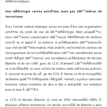
dÃ©mocratiques.
Une idÃ©ologie certes extrÃªme, mais pas dâ€™indices de
terrorisme
Â«Le Conseil central islamique suisse est peut-Ãªtre une organisation
extrÃªme du point de vue de lâ€™idÃ©ologie. Mais jusquâ€™ici,
nous nâ€™avons connaissance dâ€™aucun Ã©lÃ©ment de violence
concrÃ¨te, ni appel Ã la violence, ni prÃ©paration dâ€™actions.Â»
Leur chef de lâ€™information, Felix Endrich, est formel: les services de
renseignement de la ConfÃ©dÃ©ration nâ€™ont actuellement aucun
motif lÃ©gal dâ€™exercer une surveillance prÃ©ventive de Nicolas
Blancho et de ses collÃ¨gues du CCIS. Vraiment? Lâ€™intÃ©ressÃ©
se croit Ã©piÃ©, et, avec un brin de malice, invite mÃªme les policiers
Ã pousser la porte du siÃ¨ge du CCIS, Ã Berne, et de la mosquÃ©e
de Bienne quâ€™il frÃ©quente rÃ©guliÃ¨rement. La police cantonale
bernoise refuse toutefois de dire si elle a anticipÃ© son invitation
pour le tenir Ã lâ€™Å“il.
Le CCIS et Nicolas Blancho se sont en effet retrouvÃ©s liÃ©s Ã
plusieurs affaires brumeuses. Un ancien associÃ© de Blancho a ainsi