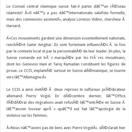
Le Conseil central islamique suisse fait-il partie dâ€™un rÃ©seau
islamiste? Â«Il nâ€™y a pas dâ€™internationale salafiste formelle,
mais des connexions existentÂ», analyse Lorenzo Vidino, chercheur Ã
Harvard.
Â«Ces mouvements gardent une dimension essentiellement nationale,
renchÃ©rit Samir Amghar. Ils sont fortement influencÃ©s Ã la fois
par le contexte local et par la personnalitÃ© de leur leader. En plus, la
Suisse romande est trÃ¨s marquÃ©e par les FrÃ¨res musulmans,
dont les Genevois Hani et Tariq Ramadan constituent les figures de
proue. Le CCIS, implantÃ© surtout en Suisse alÃ©manique, se tourne
vers lâ€™Allemagne.Â»
Le CCIS a ainsi invitÃ© Ã deux reprises le sulfureux prÃ©dicateur
allemand Pierre Vogel. En dÃ©cembre dernier, lâ€™Office
fÃ©dÃ©ral des migrations avait refusÃ© lâ€™entrÃ©e en Suisse Ã
lâ€™ancien boxeur aprÃ¨s quâ€™il eut fait lâ€™apologie de la
violence sur les femmes.
Â«Nous nâ€™avons pas de liens avec Pierre VogelÂ», dÃ©clarait hier