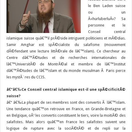
le Ben Laden suisse
ou un
Â«hurluberluÂ»? Sa
personne et le
Conseil central
islamique suisse quâ€™il prÃ©side intriguent politiciens et mÃ©dias.
Samir Amghar est spÃ©cialiste du salafisme (mouvement
dÃ©fendant une lecture littÃ©rale de lâ€™islam). Ce chercheur au
Centre dâ€™Ã©tudes et de recherches internationales de
lâ€™UniversitÃ© de MontrÃ©al et membre de lâ€™Institut
dâ€™Ã©tudes de lâ€™islam et du monde musulman Ã Paris perce
les mystÃ¨res du CCIS.
â€“â€‰Ce Conseil central islamique est-il une spÃ©cificitÃ©
suisse?
â€“ â€‰La plupart de ses membres sont des convertis Ã lâ€™islam.
Une tendance quâ€™on retrouve en France, en Grande-Bretagne et
en Belgique, oÃ¹ les convertis constituent le tiers, voire la moitiÃ© des
salafistes. Mais alors quâ€™en France les salafistes suivent une
logique de rupture avec la sociÃ©tÃ© et de repli sur la