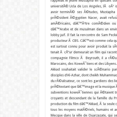
rappelait le jeune Mustapha en quittant
universitÃ© Ucla de Los Angeles, lÃ oÃ¹ 
avoir terminÃ© ses Ã©tudes, Mustapha
prÃ©sident Ã©gyptien Nacer, avait refu
amÃ©ricains, dâ€™Ãªtre comÃ©dien ou d
dâ€™Arabe et de musulman dans un envi
lobby juif. Il fait la rencontre de Sam Pec
producteur Ã CBS. Câ€™est comme cela qu
est surtout connu pour avoir produit la s
tenait Ã cÅ“ur demeurait un film qui rac
compagnie Filmco Ã Beyrouth, il a rÃ©us
Marocains, des KoweÃ¯tiens et des Libyen
Akkad souhaitait valider le scÃ©nario pa
disciples d’Al-Azhar, dont cheikh Muhamma
du rÃ©alisateur, ce sont les gardiens des li
prÃ©textant que lâ€™image et la musique Ã©t
subventions koweÃ¯tiennes qui Ã©taient t
croyants et descendant de la famille du 
production du film dâ€™Akkad, Ã la seule 
tous les moyens matÃ©riels, humains et art
Mecque dans la ville de Ouarzazate, qui s