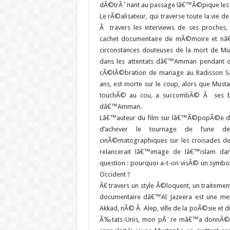
dÃ©trÃ´nant au passage lâ€™Ã©pique le
Le rÃ©alisateur, qui traverse toute la vie d
Ã travers les interviews de ses proche
cachet documentaire de mÃ©moire et nâ€
circonstances douteuses de la mort de Mus
dans les attentats dâ€™Amman pendant q
cÃ©lÃ©bration de mariage au Radisson SAS
ans, est morte sur le coup, alors que Mus
touchÃ© au cou, a succombÃ© Ã ses bl
dâ€™Amman.
Lâ€™auteur du film sur lâ€™Ã©popÃ©e de
d’achever le tournage de l’une de
cinÃ©matographiques sur les croisades de 
relancerait lâ€™image de lâ€™islam d
question : pourquoi a-t-on visÃ© un symbo
Occident ?
Ã€ travers un style Ã©loquent, un traiteme
documentaire dâ€™Al Jazeera est une me
Akkad, nÃ© Ã Alep, ville de la poÃ©sie et
Ã‰tats-Unis, mon pÃ¨re mâ€™a donnÃ© da