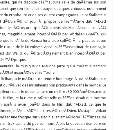
aoudite, qui ne dispose dâ€™aucune salle de cinÃ©ma sur son
cient que son film allait essuyer quelques critiques, notamment
e du ProphÃ¨te et de ses quatre compagnons. Le rÃ©alisateur
it dÃ©clarÃ© un jour Ã propos de lâ€™Å“uvre dâ€™Akkad
dont le hÃ©ros principal Ã©tait invisible. Mais Akkad a trouvÃ©
mza, magnifiquement interprÃ©tÃ© par Abdallah GhaÃ¯t, qui
 que le rÃ´le de Hamza lui a trop collÃ© Ã la peau et aucun
e risque de le lui enlever. AprÃ¨s lâ€™assassinat de Hamza, le
aled Ibn Walid, qui Ã©tait Ã©galement bien interprÃ©tÃ© par
Ã lâ€™Ã©poque.
ntaire, la musique de Maurice Jarre qui a majestueusement
e Ã©tait inspirÃ©e de lâ€™adhan.
Belhadj a le mÃ©rite de rendre hommage Ã un rÃ©alisateur
et du rÃ©veil des musulmans non pratiquants dans le monde. Le
leurs dans le documentaire un chiffre : 30 000 AmÃ©ricains se
u le film, et la rumeur Ã©tait telle quâ€™on disait que mÃªme
m aprÃ¨s avoir jouÃ© dans le film dâ€™Akkad, ce que le
enti, mÃªme sâ€™il est restÃ© chrÃ©tien. Mustapha Akkad
Ã©aliser une fresque sur Saladin allait amÃ©liorer lâ€™image de
 en Irak qui ne dit pas son nom. Alors la question demeure en
rÃ©alisateur dâ€™Errissala, les AmÃ©ricains qui ne souhaitent