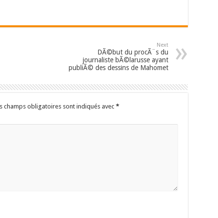
Next
DÃ©but du procÃ¨s du
journaliste bÃ©larusse ayant
publiÃ© des dessins de Mahomet
s champs obligatoires sont indiqués avec
*