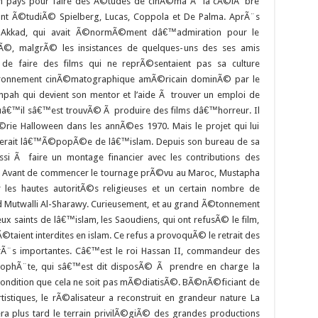
 son pays pour faire des Ã©tudes de cinÃ©ma Ã la cÃ©lÃ¨bre
ont Ã©tudiÃ© Spielberg, Lucas, Coppola et De Palma. AprÃ¨s
 Akkad, qui avait Ã©normÃ©ment dâ€™admiration pour le
sÃ©, malgrÃ© les insistances de quelques-uns des ses amis
e faire des films qui ne reprÃ©sentaient pas sa culture
ronnement cinÃ©matographique amÃ©ricain dominÃ© par le
kinpah qui devient son mentor et l’aide Ã trouver un emploi de
â€™il sâ€™est trouvÃ© Ã produire des films dâ€™horreur. Il
Ã©rie Halloween dans les annÃ©es 1970. Mais le projet qui lui
onterait lâ€™Ã©popÃ©e de lâ€™islam. Depuis son bureau de sa
si Ã faire un montage financier avec les contributions des
s. Avant de commencer le tournage prÃ©vu au Maroc, Mustapha
r les hautes autoritÃ©s religieuses et un certain nombre de
d Mutwalli Al-Sharawy. Curieusement, et au grand Ã©tonnement
eux saints de lâ€™islam, les Saoudiens, qui ont refusÃ© le film,
aient interdites en islam. Ce refus a provoquÃ© le retrait des
rÃ¨s importantes. Câ€™est le roi Hassan II, commandeur des
ProphÃ¨te, qui sâ€™est dit disposÃ© Ã prendre en charge la
condition que cela ne soit pas mÃ©diatisÃ©. BÃ©nÃ©ficiant de
istiques, le rÃ©alisateur a reconstruit en grandeur nature La
era plus tard le terrain privilÃ©giÃ© des grandes productions