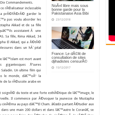
s Dix Commandements.
NoÃ«l libre mais sous
e ce rÃ©alisateur inclassable
bonne garde pour la
Pakistanaise Asia Bibi
s, a prÃ©fÃ©rÃ© garder le
™a pas voulu aborder les
23/12/2018
tapha Akkad et de sa fille
uâ€™ils assistaient Ã une
. Sa fille, Rima Akkad, 34
tapha El Akkad, qui a Ã©tÃ©
essures dans un hÃ´pital
France: Le dÃ©lit de
consultation de sites
 lâ€™islam est mort avant
djihadistes censurÃ©
s gigantesques Å“uvres
15/12/2017
Saladin. Un ultime film qui
ans le monde, dâ€™oÃ¹ la
le de la rÃ©ussite arabe en
nt soignÃ© du texte et une forte esthÃ©tique de lâ€™image, le
rveille. Il commence par Ã©voquer la jeunesse de Mustapha
 du cinÃ©ma au pays dâ€™El Cham. â€œEn partant Ã©tudier aux
ns une main 200 dollars et dans lâ€™autre le Coranâ€, se