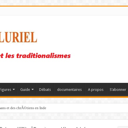
Figures
Guide
Débats
documentaires
A propos
S’abonner
mans et des chrÃ©tiens en Inde