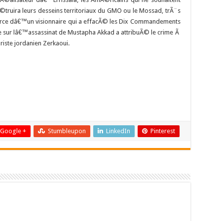
truira leurs desseins territoriaux du GMO ou le Mossad, trÃ¨s
n force dâ€™un visionnaire qui a effacÃ© les Dix Commandements
sur lâ€™assassinat de Mustapha Akkad a attribuÃ© le crime Ã
ste jordanien Zerkaoui.
Google +
Stumbleupon
LinkedIn
Pinterest