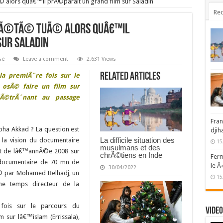
 alors quâ€™il prÃ©parait un grand film sur Saladin
Rec
a Ã©tÃ© tuÃ© alors quâ€™il
ur Saladin
sé
Leave a comment
2,631 Views
Related Articles
la premiÃ¨re fois sur le
 osÃ© faire un film sur
dÃ©trÃ´nant au passage
Fran
pha Akkad ? La question est
djih
La difficile situation des
a vision du documentaire
15
musulmans et des
but de lâ€™annÃ©e 2008 sur
chrÃ©tiens en Inde
Ferm
documentaire de 70 mn de
le Â
30/04/2022
© par Mohamed Belhadj, un
15
me temps directeur de la
 fois sur le parcours du
Video
 sur lâ€™islam (Errissala),