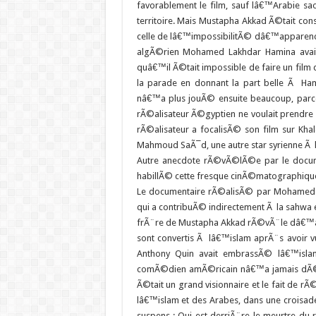
favorablement le film, sauf lâ€™Arabie s
territoire. Mais Mustapha Akkad Ã©tait cons
celle de lâ€™impossibilitÃ© dâ€™apparenc
algÃ©rien Mohamed Lakhdar Hamina ava
quâ€™il Ã©tait impossible de faire un film 
la parade en donnant la part belle Ã Ha
nâ€™a plus jouÃ© ensuite beaucoup, parce
rÃ©alisateur Ã©gyptien ne voulait prendre l
rÃ©alisateur a focalisÃ© son film sur Kh
Mahmoud SaÃ¯d, une autre star syrienne 
Autre anecdote rÃ©vÃ©lÃ©e par le docume
habillÃ© cette fresque cinÃ©matographiqu
Le documentaire rÃ©alisÃ© par Mohamed 
qui a contribuÃ© indirectement Ã la sahwa 
frÃ¨re de Mustapha Akkad rÃ©vÃ¨le dâ€™ail
sont convertis Ã lâ€™islam aprÃ¨s avoir v
Anthony Quin avait embrassÃ© lâ€™isla
comÃ©dien amÃ©ricain nâ€™a jamais dÃ©m
Ã©tait un grand visionnaire et le fait de r
lâ€™islam et des Arabes, dans une croisade
suspens : Qui est derriÃ¨re le meurtre du 