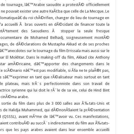
de tournage, lâ€™Arabie saoudite a protestÃ© officiellement
 ne pouvait exister une autre KaÃ¢ba que celle de La Mecque. Le
omatiqueâ€ du roi chÃ©rifien, changer de lieu de tournage en
™a accueilli Ã bras ouverts en dÃ©cidant de financer toute la
ntÃªtement des Saoudiens Ã stopper la seule fresque
 documentaire de Mohamed Belhadj, soigneusement montÃ©
ges, de dÃ©clarations de Mustapha Akkad et de ses proches
â€™anecdotes sur le tournage du film Errissala mais aussi sur le
ar El Mokhtar. Dans le making-off du film, Akkad cite Anthony
star amÃ©ricaine, dâ€™apporter des changements dans le
e scÃ©nario nâ€™est pas modifiable, si Ã§a ne te plaÃ®t pas,
 de sâ€™exprimer en tant que rÃ©alisateur mais surtout en tant
le plateau, mais trÃ¨s perfectionniste dans son travail de
ice syrienne qui lui doit le rÃ´le de sa vie, celui de Hind Bint
u cinÃ©ma arabe.
ortie du film dans plus de 3 000 salles aux Ã‰tats-Unis et
ims de Halidja Muhammed, qui dÃ©nonÃ§aient la prÃ©sentation
(QSSSL), avant mÃªme de lâ€™avoir vu. Ces manifestations,
ent contribuÃ© au succÃ¨s indirectement du film aux Ã‰tats-
rs que les pays arabes avaient dans leur ensemble accueilli