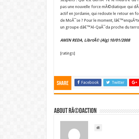
pas une nouvelle force mÃ©diatique qui dÃ©
actif en Jordanie, qui redoute le retour e
de MoÃ¯se ? Pour le moment, lâ€™enquÃªte 
un groupe dâ€™Al-QaÃ¯da proche du terrori
AMIN REDA, LibrtÃ© (Alg) 10/01/2008
[ratings]
Facebook
Twitter
Share
About RÃ©daction