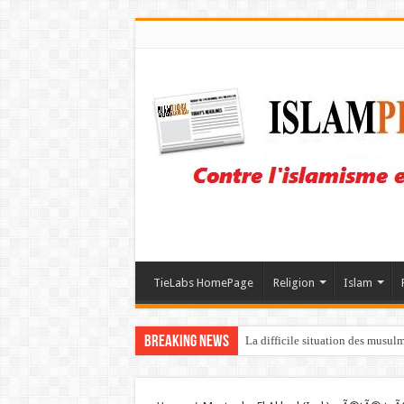
TieLabs HomePage
Religion
Islam
Breaking News
La difficile situation des musul