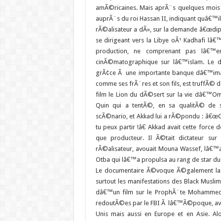
amÃ©ricaines. Mais aprÃ¨s quelques mois 
auprÃ¨s du roi Hassan II, indiquant quâ€™il
rÃ©alisateur a dÃ», sur la demande â€œdipl
se dirigeant vers la Libye oÃ¹ Kadhafi lâ€
production, ne comprenant pas lâ€™e
cinÃ©matographique sur lâ€™islam. Le
grÃ¢ce Ã une importante banque dâ€™ima
comme ses frÃ¨res et son fils, est truffÃ© d
film le Lion du dÃ©sert sur la vie dâ€™Om
Quin qui a tentÃ©, en sa qualitÃ© de 
scÃ©nario, et Akkad lui a rÃ©pondu : â€œC
tu peux partir !â€ Akkad avait cette force
que producteur. Il Ã©tait dictateur sur 
rÃ©alisateur, avouait Mouna Wassef, lâ€™actr
Otba qui lâ€™a propulsa au rang de star d
Le documentaire Ã©voque Ã©galement la s
surtout les manifestations des Black Musl
dâ€™un film sur le ProphÃ¨te Mohammed 
redoutÃ©es par le FBI Ã lâ€™Ã©poque, avai
Unis mais aussi en Europe et en Asie. Alo