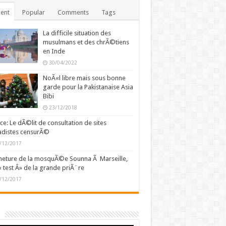
ent
Popular
Comments
Tags
La difficile situation des
musulmans et des chrÃ©tiens
en Inde
30/04/2022
NoÃ«l libre mais sous bonne
garde pour la Pakistanaise Asia
Bibi
23/12/2018
ce: Le dÃ©lit de consultation de sites
adistes censurÃ©
/12/2017
eture de la mosquÃ©e Sounna Ã Marseille,
« test Â» de la grande priÃ¨re
/12/2017