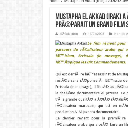
Home
/
Mustapha El Akkad (Irak) a Ã©tÃ© tuÃ©
Mustapha El Akkad (Irak) 
prÃ©parait un grand film s
RÃ©daction
11/01/2008
Non clas
Le film revient pour 
parcours du rÃ©alisateur arabe qui a
lâ€™islam, Errissala (le message), 
lâ€™Ã©pique les Dix Commandements.
Qui est derriÃ¨re lâ€™assassinat de Musta
restÃ©e sans rÃ©ponse Ã lâ€™issue de l
Errissala (le message), diffusÃ© au dÃ©
la chaÃ®ne documentaire Al Jazeera.
Ce 
trÃ¨s grande qualitÃ© a Ã©tÃ© rÃ©alisÃ
rÃ©alisateur marocain, qui est en mÃª
production Ã Al Jazeera documentaire.
Ce dernier revient pour la premiÃ¨re
rÃ©alisateur arabe qui a osÃ© faire un film