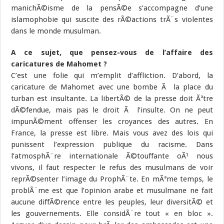
manichÃ©isme de la pensÃ©e s’accompagne d’une
islamophobie qui suscite des rÃ©actions trÃ¨s violentes
dans le monde musulman.
A ce sujet, que pensez-vous de l’affaire des
caricatures de Mahomet ?
C’est une folie qui m’emplit d’affliction. D’abord, la
caricature de Mahomet avec une bombe Ã la place du
turban est insultante. La libertÃ© de la presse doit Ãªtre
dÃ©fendue, mais pas le droit Ã l’insulte. On ne peut
impunÃ©ment offenser les croyances des autres. En
France, la presse est libre. Mais vous avez des lois qui
punissent l’expression publique du racisme. Dans
l’atmosphÃ¨re internationale Ã©touffante oÃ¹ nous
vivons, il faut respecter le refus des musulmans de voir
reprÃ©senter l’image du ProphÃ¨te. En mÃªme temps, le
problÃ¨me est que l’opinion arabe et musulmane ne fait
aucune diffÃ©rence entre les peuples, leur diversitÃ© et
les gouvernements. Elle considÃ¨re tout « en bloc ».