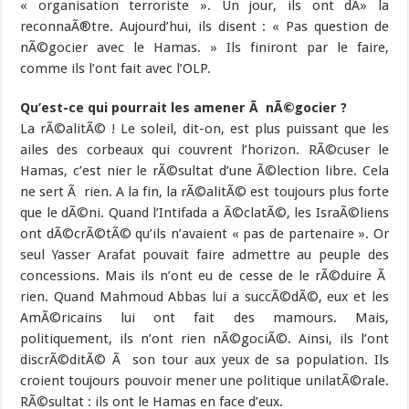
« organisation terroriste ». Un jour, ils ont dÃ» la
reconnaÃ®tre. Aujourd’hui, ils disent : « Pas question de
nÃ©gocier avec le Hamas. » Ils finiront par le faire,
comme ils l’ont fait avec l’OLP.
Qu’est-ce qui pourrait les amener Ã nÃ©gocier ?
La rÃ©alitÃ© ! Le soleil, dit-on, est plus puissant que les
ailes des corbeaux qui couvrent l’horizon. RÃ©cuser le
Hamas, c’est nier le rÃ©sultat d’une Ã©lection libre. Cela
ne sert Ã rien. A la fin, la rÃ©alitÃ© est toujours plus forte
que le dÃ©ni. Quand l’Intifada a Ã©clatÃ©, les IsraÃ©liens
ont dÃ©crÃ©tÃ© qu’ils n’avaient « pas de partenaire ». Or
seul Yasser Arafat pouvait faire admettre au peuple des
concessions. Mais ils n’ont eu de cesse de le rÃ©duire Ã
rien. Quand Mahmoud Abbas lui a succÃ©dÃ©, eux et les
AmÃ©ricains lui ont fait des mamours. Mais,
politiquement, ils n’ont rien nÃ©gociÃ©. Ainsi, ils l’ont
discrÃ©ditÃ© Ã son tour aux yeux de sa population. Ils
croient toujours pouvoir mener une politique unilatÃ©rale.
RÃ©sultat : ils ont le Hamas en face d’eux.