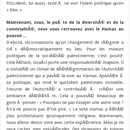
l’Occident, lui aussi, tend Ã ne voir l’islam politique qu’en
« bloc ».
Maintenant, vous, le poÃ¨te de la diversitÃ© et de la
convivialitÃ©, vous vous retrouvez avec le Hamas au
pouvoir…
D’abord, reconnaissons qu’un changement de rÃ©gime a
trÃ¨s dÃ©mocratiquement eu lieu. Pour les moeurs
politiques de la sociÃ©tÃ© palestinienne, c’est positif.
Cela Ã©tant, IsraÃ«l porte une responsabilitÃ© majeure. Il
a installÃ© un climat de dÃ©lÃ©gitimation de l’AutoritÃ©
palestinienne qui a pavÃ© la voie au Hamas. AjoutÃ©e Ã
sa politique, qui rend le quotidien palestinien invivable,
l’incurie de l’AutoritÃ© a contribuÃ© Ã crÃ©er une
ambiance dÃ©lÃ©tÃ¨re. Cela a poussÃ© beaucoup de
gens Ã penser : « Pourquoi ne pas essayer une autre voie ?
Ã‡a ne pourra pas Ãªtre pire. » Le vote Hamas a Ã©tÃ©
plus protestataire qu’uniquement religieux. Maintenant,
nous allons devoir vivre avec cette expÃ©rience. Mais je ne
peux cacher mes inquiÃ©tudes. Des dirigeants du Hamas