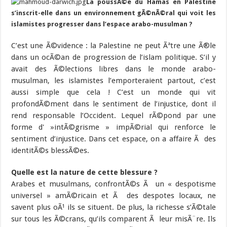
La poussÃ©e du Hamas en Palestine
s’inscrit-elle dans un environnement gÃ©nÃ©ral qui voit les
islamistes progresser dans l’espace arabo-musulman ?
C’est une Ã©vidence : la Palestine ne peut Ãªtre une Ã®le
dans un ocÃ©an de progression de l’islam politique.
S’il y
avait des Ã©lections libres dans le monde arabo-
musulman, les islamistes l’emporteraient partout, c’est
aussi simple que cela ! C’est un monde qui vit
profondÃ©ment dans le sentiment de l’injustice, dont il
rend responsable l’Occident. Lequel rÃ©pond par une
forme d' »intÃ©grisme » impÃ©rial qui renforce le
sentiment d’injustice. Dans cet espace, on a affaire Ã des
identitÃ©s blessÃ©es.
Quelle est la nature de cette blessure ?
Arabes et musulmans, confrontÃ©s Ã un « despotisme
universel » amÃ©ricain et Ã des despotes locaux, ne
savent plus oÃ¹ ils se situent. De plus, la richesse s’Ã©tale
sur tous les Ã©crans, qu’ils comparent Ã leur misÃ¨re. Ils