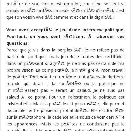
misÃ¨re de son voisin est un idiot, car il ne se sentira
jamais en sÃ©curitÃ©. La seule sÃ©curitÃ© d’IsraÃ«l, c’est
que son voisin vive dÃ©cemment et dans la dignitÃ©.
Vous avez acceptÃ© le jeu d’une interview politique.
Pourtant, on vous sent rÃ©ticent Ã aborder ces
questions.
Parce que je vis dans la perplexitÃ©. Je ne refuse pas de
parler de politique, mais je refuse toutes les certitudes
dans un prÃ©sent si agitÃ©. Je ne suis pas certain de ma
propre vision. La complexitÃ©, je l’intÃ¨gre Ã mon travail
de poÃ¨te. Tout poÃ¨te ou mÃªme tout Ã©crivain du tiers-
monde qui dirait « la sociÃ©tÃ© ou la politique ne
m’intÃ©ressent pas » serait un salaud. Je ne suis pas
salaud Ã ce point. Pour un Palestinien, la politique est
existentielle. Mais la poÃ©sie est plus rusÃ©e, elle permet
de circuler entre plusieurs probabilitÃ©s. Elle est fondÃ©e
sur la mÃ©taphore, la cadence et le souci de voir derriÃ¨re
les apparences. Mais les poÃ¨tes ne conduisent pas le
monde. Et c’est heureux : le dÃ©sordre qu’ils y introduisent