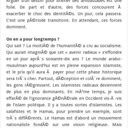
Arguer d’un dessin pour brÃ»ler des ambassades est une
folie. De part et d’autre, des forces concourent Ã
exacerber le choc des identitÃ©s. Un jour, cela passera.
C’est une pÃ©riode transitoire. En attendant, ces forces
dominent.
On en a pour longtemps ?
Qui sait ? La moitiÃ© de l’humanitÃ© a cru au socialisme.
Qui aurait imaginÃ© que cet « avenir radieux » s’effondre
en un jour aprÃ¨s soixante-dix ans ? Le monde arabo-
musulman aujourd’hui est en pleine expansion islamiste,
et le prix qu’il aura Ã payer pour cette phase historique
sera trÃ¨s cher. Partout, dÃ©ception et colÃ¨re dominent,
les gens rÃ©gressent. Les islamistes radicaux deviennent
de plus en plus dominants. En mÃªme temps, je suis
effarÃ© de l’ignorance gÃ©nÃ©rale en Occident vis-Ã -vis
de l’islam politique. Il y a toutes sortes d’islamistes. Les
salafistes et le Hamas, pour prendre un exemple, sont
trÃ¨s diffÃ©rents. Le Hamas est d’abord un mouvement
nationaliste fondÃ© sur une vision religieuse. Mais