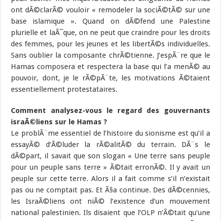
ont dÃ©clarÃ© vouloir « remodeler la sociÃ©tÃ© sur une
base islamique ». Quand on dÃ©fend une Palestine
plurielle et laÃ¯que, on ne peut que craindre pour les droits
des femmes, pour les jeunes et les libertÃ©s individuelles.
Sans oublier la composante chrÃ©tienne. J’espÃ¨re que le
Hamas composera et respectera la base qui l’a menÃ© au
pouvoir, dont, je le rÃ©pÃ¨te, les motivations Ã©taient
essentiellement protestataires.
Comment analysez-vous le regard des gouvernants
israÃ©liens sur le Hamas ?
Le problÃ¨me essentiel de l’histoire du sionisme est qu’il a
essayÃ© d’Ã©luder la rÃ©alitÃ© du terrain. DÃ¨s le
dÃ©part, il savait que son slogan « Une terre sans peuple
pour un peuple sans terre » Ã©tait erronÃ©. Il y avait un
peuple sur cette terre. Alors il a fait comme s’il n’existait
pas ou ne comptait pas. Et Ã§a continue. Des dÃ©cennies,
les IsraÃ©liens ont niÃ© l’existence d’un mouvement
national palestinien. Ils disaient que l’OLP n’Ã©tait qu’une