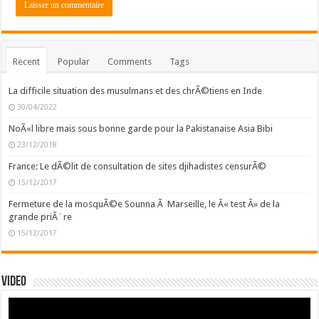
Recent
Popular
Comments
Tags
La difficile situation des musulmans et des chrÃ©tiens en Inde
30/04/2022
NoÃ«l libre mais sous bonne garde pour la Pakistanaise Asia Bibi
23/12/2018
France: Le dÃ©lit de consultation de sites djihadistes censurÃ©
15/12/2017
Fermeture de la mosquÃ©e Sounna Ã Marseille, le Â« test Â» de la
grande priÃ¨re
15/12/2017
Video