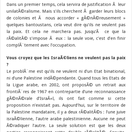
Dans un premier temps, cela servira de justification Ã leur
unilatÃ©ralisme. Mais s’ils cherchent Ã garder leurs blocs
de colonies et Ã nous accorder « gÃ©nÃ©reusement »
quelques bantoustans, cela veut dire qu’ils ne veulent pas
la paix. Et cela ne marchera pas. Jusqu’Ã ce que la
rÃ©alitÃ© s’impose Ã eux : la seule voie, c’est d’en finir
complÃ¨tement avec l’occupation.
Vous croyez que les IsraÃ©liens ne veulent pas la paix
?
Le problÃ¨me est qu’ils ne veulent ni d’un Etat binational,
ni d’une Palestine indÃ©pendante. Quand tous les Etats de
la Ligue arabe, en 2002, ont proposÃ© un retrait aux
frontiÃ¨res de 1967 en contrepartie d’une reconnaissance
gÃ©nÃ©rale d’IsraÃ«l, ils ont fait comme si cette
proposition n’existait pas. Aujourd’hui, sur le territoire de
la Palestine mandataire, il y a deux rÃ©alitÃ©s : l’une juive
israÃ©lienne, l’autre arabe palestinienne. Aucune ne peut
Ã©radiquer l’autre. La seule solution est que les deux