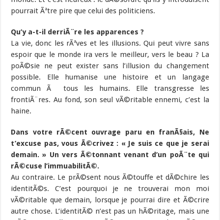
pourrait Ãªtre pire que celui des politiciens.
Qu’y a-t-il derriÃ¨re les apparences ?
La vie, donc les rÃªves et les illusions. Qui peut vivre sans
espoir que le monde ira vers le meilleur, vers le beau ? La
poÃ©sie ne peut exister sans l’illusion du changement
possible. Elle humanise une histoire et un langage
commun Ã tous les humains. Elle transgresse les
frontiÃ¨res. Au fond, son seul vÃ©ritable ennemi, c’est la
haine.
Dans votre rÃ©cent ouvrage paru en franÃ§ais, Ne
t’excuse pas, vous Ã©crivez : « Je suis ce que je serai
demain. » Un vers Ã©tonnant venant d’un poÃ¨te qui
rÃ©cuse l’immuabilitÃ©.
Au contraire. Le prÃ©sent nous Ã©touffe et dÃ©chire les
identitÃ©s. C’est pourquoi je ne trouverai mon moi
vÃ©ritable que demain, lorsque je pourrai dire et Ã©crire
autre chose. L’identitÃ© n’est pas un hÃ©ritage, mais une