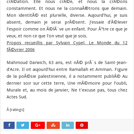
crÃ©ation. Elle nous crÃ©e, et nous la crÃ©ons
constamment. Et nous ne la connaÃ®trons que demain.
Mon identitÃ© est plurielle, diverse. Aujourd’hui, je suis
absent, demain je serai prÃ©sent. J’essaie d’Ã©lever
l’espoir comme on Ã©lÃ¨ve un enfant. Pour Ãªtre ce que je
veux, et non ce que l’on veut que je sois.
Propos recueillis par Sylvain Cypel, Le Monde du 12
fÃ©vrier 2006
Mahmoud Darwich, 63 ans, est nÃ© prÃ¨s de Saint-Jean-
d’Acre. Il vit aujourd’hui entre Ramallah et Amman. Figure
de la poÃ©sie palestinienne, il a notamment publiÃ© Au
dernier soir sur cette terre, Une mÃ©moire pour l’oubli,
Murale et, au mois de janvier, Ne t’excuse pas, tous chez
Actes Sud.
Â [ratings]