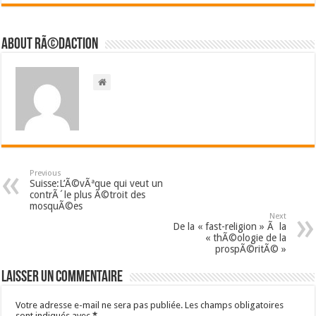
About RÃ©daction
Previous
Suisse:L’Ã©vÃªque qui veut un
contrÃ´le plus Ã©troit des
mosquÃ©es
Next
De la « fast-religion » Ã la
« thÃ©ologie de la
prospÃ©ritÃ© »
Laisser un commentaire
Votre adresse e-mail ne sera pas publiée.
Les champs obligatoires
sont indiqués avec
*