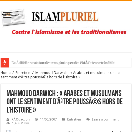
NoÃ«l libre mais sous bonne garde pour la Pakistanaise Asia Bibi
Home
/
Entretien
/
Mahmoud Darwich : « Arabes et musulmans ont le
sentiment d’Ãªtre poussÃ©s hors de l’Histoire »
Mahmoud Darwich : « Arabes et musulmans
ont le sentiment d’Ãªtre poussÃ©s hors de
l’Histoire »
RÃ©daction
11/05/2007
Entretien
Leave a comment
1,406 Views