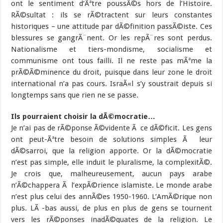
ont le sentiment d’Ãªtre poussÃ©s hors de l’Histoire.
RÃ©sultat : ils se rÃ©tractent sur leurs constantes
historiques – une attitude par dÃ©finition passÃ©iste. Ces
blessures se gangrÃ¨nent. Or les repÃ¨res sont perdus.
Nationalisme et tiers-mondisme, socialisme et
communisme ont tous failli. Il ne reste pas mÃªme la
prÃ©Ã©minence du droit, puisque dans leur zone le droit
international n’a pas cours. IsraÃ«l s’y soustrait depuis si
longtemps sans que rien ne se passe.
Ils pourraient choisir la dÃ©mocratie…
Je n’ai pas de rÃ©ponse Ã©vidente Ã ce dÃ©ficit. Les gens
ont peut-Ãªtre besoin de solutions simples Ã leur
dÃ©sarroi, que la religion apporte. Or la dÃ©mocratie
n’est pas simple, elle induit le pluralisme, la complexitÃ©.
Je crois que, malheureusement, aucun pays arabe
n’Ã©chappera Ã l’expÃ©rience islamiste. Le monde arabe
n’est plus celui des annÃ©es 1950-1960. L’AmÃ©rique non
plus. LÃ -bas aussi, de plus en plus de gens se tournent
vers les rÃ©ponses inadÃ©quates de la religion. Le