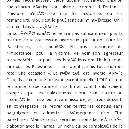
parties reconnaissent cette double rÃ©alitÃ©. Ensuite,
que chacun Ã©crive son histoire comme il l’entend !
L’histoire n’intÃ©resse que les historiens ou les
romanciers. Moi, c’est le prÃ©sent qui m’intÃ©resse. Or il
se noie dans la tragÃ©die.
La sociÃ©tÃ© israÃ©lienne n’a pas suffisamment pris la
mesure de la concession historique que lui ont faite les
Palestiniens, les spoliÃ©s. Ni pris conscience de
l’importance, pour la victime, de voir son agresseur
reconnaÃ®tre sa part. Les IsraÃ©liens ont l’habitude de
dire que les Palestiniens « ne ratent jamais l’occasion de
rater une occasion ». La rÃ©alitÃ© est inverse. AprÃ¨s
Oslo, ils avaient une occasion exceptionnelle. L’OLP et tout
le monde arabe auraient mis fin au conflit s’ils avaient
compris que les Palestiniens n’ont rien d’autre Ã
« concÃ©der » que leur reconnaissance, et qu’eux doivent,
en contrepartie, se retirer des territoires conquis sans
barguigner et admettre l’Ã©mergence d’un Etat
palestinien. Maintenant, il sera bien moins facile Ã IsraÃ«l
d’aboutir avec le Hamas. Un riche qui se complaÃ®t de la