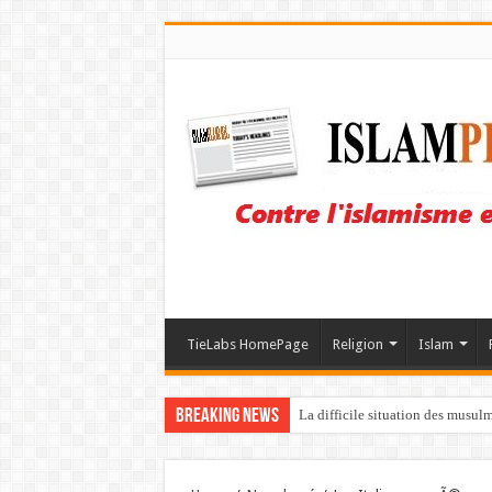
TieLabs HomePage
Religion
Islam
Breaking News
La difficile situation des musul