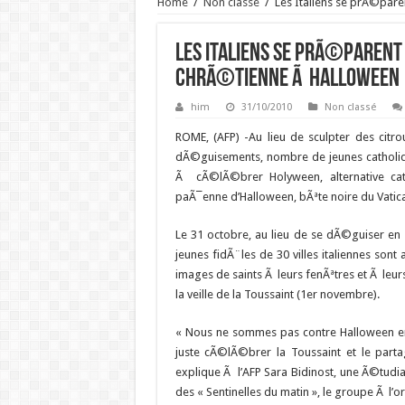
Home
/
Non classé
/
Les Italiens se prÃ©pare
Les Italiens se prÃ©parent
chrÃ©tienne Ã Halloween
him
31/10/2010
Non classé
ROME, (AFP) -Au lieu de sculpter des citr
dÃ©guisements, nombre de jeunes catholiq
Ã cÃ©lÃ©brer Holyween, alternative cat
paÃ¯enne d’Halloween, bÃªte noire du Vatic
Le 31 octobre, au lieu de se dÃ©guiser en
jeunes fidÃ¨les de 30 villes italiennes so
images de saints Ã leurs fenÃªtres et Ã le
la veille de la Toussaint (1er novembre).
« Nous ne sommes pas contre Halloween en 
juste cÃ©lÃ©brer la Toussaint et le parta
explique Ã l’AFP Sara Bidinost, une Ã©tudia
des « Sentinelles du matin », le groupe Ã l’ori