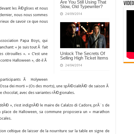
Are You Still Using That
Video
Slow, Old Typewriter?
evant les Ã©glises et nous
24/09/2014
 dernier, nous nous sommes
rieux de savoir ce que nous
Association Papa Boys, qui
ranchant: « Je suis tout Ã fait
Unlock The Secrets Of
 citrouilles ». « C’est une
Selling High Ticket Items
 contre Halloween », dit-il Ã
24/04/2014
 participants Ã Holyween
Ossa dei morti » (Os des morts), une spÃ©cialitÃ© de saison Ã
e chocolat, avec des variantes rÃ©gionales.
ntitÃ© », s’est indignÃ© le maire de Calalzo di Cadore, prÃ¨s de
 la place de Halloween, sa commune proposera un « marathon
ocales.
n celtique de laisser de la nourriture sur la table en signe de