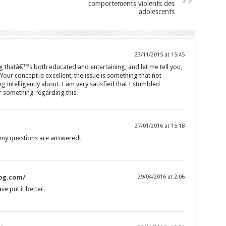
comportements violents des
adolescents
23/11/2015 at 15:45
 thatâ€™s both educated and entertaining, and let me tell you,
 Your concept is excellent; the issue is something that not
 intelligently about. I am very satisfied that I stumbled
r something regarding this.
27/01/2016 at 15:18
my questions are answered!
og.com/
29/04/2016 at 2:06
ve put it better.