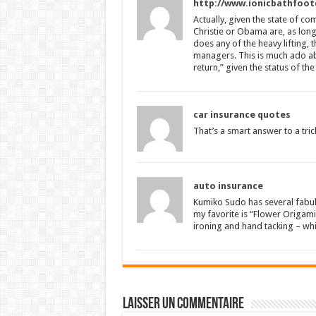
http://www.ionicbathfoo
Actually, given the state of co
Christie or Obama are, as long 
does any of the heavy lifting, 
managers. This is much ado abo
return,” given the status of th
car insurance quotes
That’s a smart answer to a tri
auto insurance
Kumiko Sudo has several fabulo
my favorite is “Flower Origami”
ironing and hand tacking – whi
Laisser un commentaire