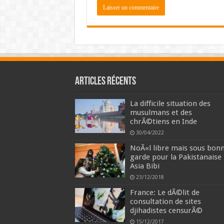
Articles récents
La difficile situation des
musulmans et des
chrÃ©tiens en Inde
30/04/2022
NoÃ«l libre mais sous bon
garde pour la Pakistanaise
Asia Bibi
23/12/2018
France: Le dÃ©lit de
consultation de sites
djihadistes censurÃ©
15/12/2017