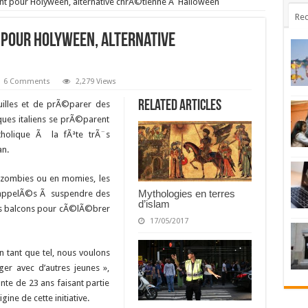
nt pour Holyween, alternative chrÃ©tienne Ã Halloween
Rec
 pour Holyween, alternative
6 Comments
2,279 Views
Related Articles
ouilles et de prÃ©parer des
ues italiens se prÃ©parent
holique Ã la fÃªte trÃ¨s
an.
 zombies ou en momies, les
Mythologies en terres
nt appelÃ©s Ã suspendre des
d’islam
urs balcons pour cÃ©lÃ©brer
17/05/2017
tant que tel, nous voulons
ger avec d’autres jeunes »,
nte de 23 ans faisant partie
gine de cette initiative.