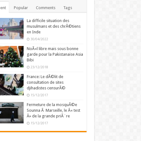
ent
Popular
Comments
Tags
La difficile situation des
musulmans et des chrÃ©tiens
en Inde
30/04/2022
NoÃ«l libre mais sous bonne
garde pour la Pakistanaise Asia
Bibi
23/12/2018
France: Le dÃ©lit de
consultation de sites
djihadistes censurÃ©
15/12/2017
Fermeture de la mosquÃ©e
Sounna Ã Marseille, le Â« test
Â» de la grande priÃ¨re
15/12/2017