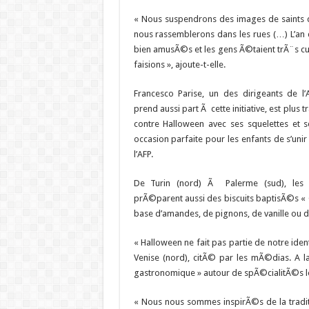
« Nous suspendrons des images de saints d
nous rassemblerons dans les rues (…) L’an
bien amusÃ©s et les gens Ã©taient trÃ¨s cu
faisions », ajoute-t-elle.
Francesco Parise, un des dirigeants de l’
prend aussi part Ã cette initiative, est plus t
contre Halloween avec ses squelettes et ses
occasion parfaite pour les enfants de s’unir
l’AFP.
De Turin (nord) Ã Palerme (sud), les
prÃ©parent aussi des biscuits baptisÃ©s « 
base d’amandes, de pignons, de vanille ou d
« Halloween ne fait pas partie de notre ide
Venise (nord), citÃ© par les mÃ©dias. A
gastronomique » autour de spÃ©cialitÃ©s l
« Nous nous sommes inspirÃ©s de la traditio