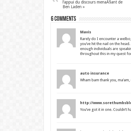
l’appui du discours menaÃ§ant de
Ben Laden »
6 comments
Mavis
Rarely do I encounter a welbog
you’ve hit the nail on the head.
enough individuals are speaking
throughout this in my quest fo
auto insurance
Wham bam thank you, ma’am, 
http://www.sorethumbsbl
You’ve got it in one. Couldn’t ha