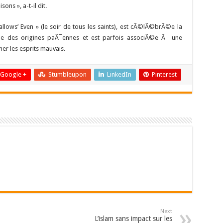
ons », a-t-il dit.
Hallows’ Even » (le soir de tous les saints), est cÃ©lÃ©brÃ©e la
¨de des origines paÃ¯ennes et est parfois associÃ©e Ã une
er les esprits mauvais.
Google +
Stumbleupon
LinkedIn
Pinterest
Next
L’islam sans impact sur les