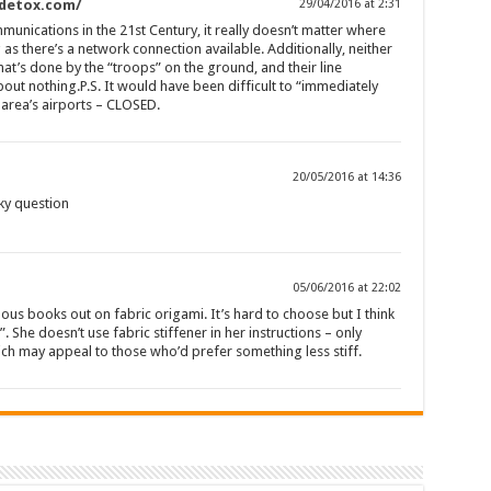
tdetox.com/
29/04/2016 at 2:31
mmunications in the 21st Century, it really doesn’t matter where
as there’s a network connection available. Additionally, neither
that’s done by the “troops” on the ground, and their line
ut nothing.P.S. It would have been difficult to “immediately
e area’s airports – CLOSED.
20/05/2016 at 14:36
cky question
05/06/2016 at 22:02
us books out on fabric origami. It’s hard to choose but I think
. She doesn’t use fabric stiffener in her instructions – only
ch may appeal to those who’d prefer something less stiff.