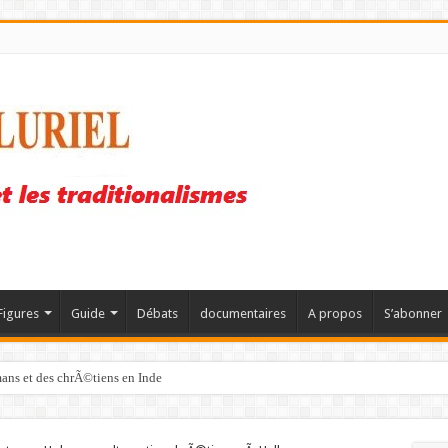
Figures
Guide
Débats
documentaires
A propos
S’abonner
mans et des chrÃ©tiens en Inde