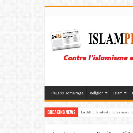
TieLabs HomePage
Religion
Islam
Breaking News
La difficile situation des musul