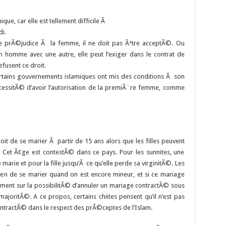
que, car elle est tellement difficile Ã
i.
te prÃ©judice Ã la femme, il ne doit pas Ãªtre acceptÃ©. Ou
 homme avec une autre, elle peut l’exiger dans le contrat de
fusent ce droit.
tains gouvernements islamiques ont mis des conditions Ã son
©cessitÃ© d’avoir l’autorisation de la premiÃ¨re femme, comme
roit de se marier Ã partir de 15 ans alors que les filles peuvent
. Cet Ã¢ge est contestÃ© dans ce pays. Pour les sunnites, une
marie et pour la fille jusqu’Ã ce qu’elle perde sa virginitÃ©. Les
bien de se marier quand on est encore mineur, et si ce mariage
alement sur la possibilitÃ© d’annuler un mariage contractÃ© sous
 majoritÃ©. A ce propos, certains chiites pensent qu’il n’est pas
ontractÃ© dans le respect des prÃ©ceptes de l’Islam.