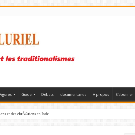
Figures
Guide
Débats
documentaires
A propos
S’abonner
mans et des chrÃ©tiens en Inde