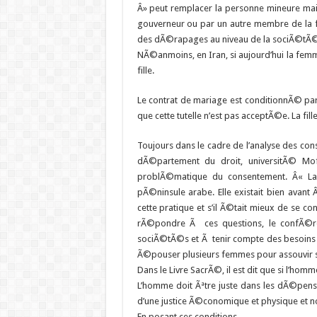
Â» peut remplacer la personne mineure mais 
gouverneur ou par un autre membre de la f
des dÃ©rapages au niveau de la sociÃ©tÃ©. 
NÃ©anmoins, en Iran, si aujourd’hui la femme
fille.
Le contrat de mariage est conditionnÃ© par
que cette tutelle n’est pas acceptÃ©e. La fil
Toujours dans le cadre de l’analyse des co
dÃ©partement du droit, universitÃ© Mof
problÃ©matique du consentement. Â« La
pÃ©ninsule arabe. Elle existait bien avant 
cette pratique et s’il Ã©tait mieux de se co
rÃ©pondre Ã ces questions, le confÃ©re
sociÃ©tÃ©s et Ã tenir compte des besoins
Ã©pouser plusieurs femmes pour assouvir se
Dans le Livre SacrÃ©, il est dit que si l’homm
L’homme doit Ãªtre juste dans les dÃ©penses
d’une justice Ã©conomique et physique et n
En posant ces conditions,