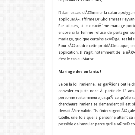
l’Islam essaie d’Ã©liminer la culture polygami
appliquerÂ», affirme Dr Gholamreza Peyvand
Par ailleurs, si le deuxiÃ¨me mariage por
encore si la femme refuse de partager son
mariage, quoique certains exÃ©gÃ¨tes lui re
Pour rÃ©soudre cette problÃ©matique, cer
application. Il s’agit, notamment de la nÃ
c’est le cas au Maroc.
Mariage des enfants !
Selon la loi iranienne, les garÃ§ons ont le d
convoler en juste noce Ã partir de 13 ans
personne reste mineure jusqu’Ã ce qu’elle se 
chercheurs iraniens se demandent s’il est 
devrait Ãªtre valide. Ils s’interrogent Ã©g
tutelle, une fois que la personne atteint sa
possible de l’annuler parce qu’il a Ã©tÃ© c