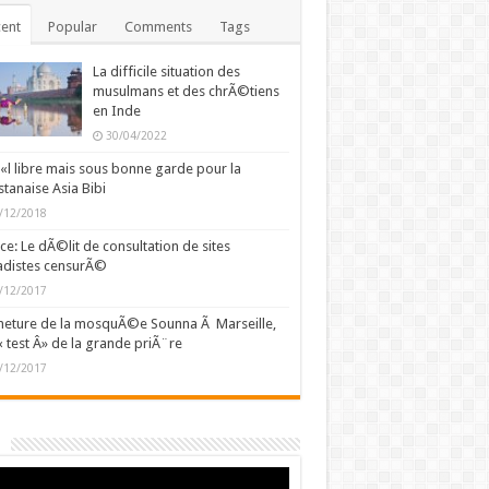
ent
Popular
Comments
Tags
La difficile situation des
musulmans et des chrÃ©tiens
en Inde
30/04/2022
l libre mais sous bonne garde pour la
stanaise Asia Bibi
/12/2018
ce: Le dÃ©lit de consultation de sites
adistes censurÃ©
/12/2017
eture de la mosquÃ©e Sounna Ã Marseille,
« test Â» de la grande priÃ¨re
/12/2017