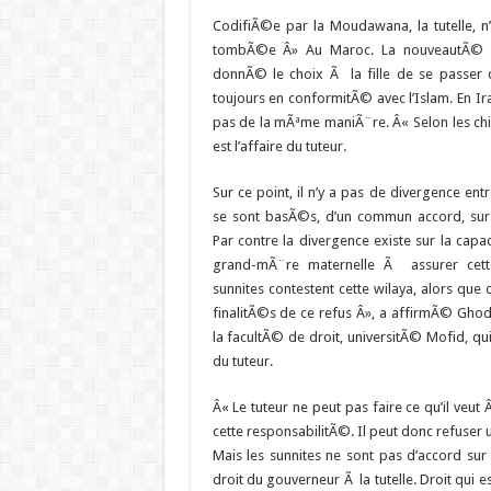
CodifiÃ©e par la Moudawana, la tutelle, 
tombÃ©e Â» Au Maroc. La nouveautÃ© ave
donnÃ© le choix Ã la fille de se passer de
toujours en conformitÃ© avec l’Islam. En Ir
pas de la mÃªme maniÃ¨re. Â« Selon les chii
est l’affaire du tuteur.
Sur ce point, il n’y a pas de divergence en
se sont basÃ©s, d’un commun accord, sur
Par contre la divergence existe sur la cap
grand-mÃ¨re maternelle Ã assurer cette 
sunnites contestent cette wilaya, alors que d
finalitÃ©s de ce refus Â», a affirmÃ© Ghodr
la facultÃ© de droit, universitÃ© Mofid, qu
du tuteur.
Â« Le tuteur ne peut pas faire ce qu’il veut 
cette responsabilitÃ©. Il peut donc refuser 
Mais les sunnites ne sont pas d’accord su
droit du gouverneur Ã la tutelle. Droit qui