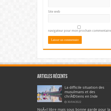
Site web
navigateur pour mon prochain commentaire
Articles récents
La difficile situation des
musulmans et des
chrÃ©tiens en Inde
30/04/2022
NoÃ«l libre mais sous bonne garde pour la