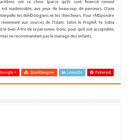
arÃ§ons ont ce choix (parce qu’ils sont financiÃ¨rement
i est inadmissible, aux yeux de beaucoup de penseurs. D’une
interpelle les thÃ©ologiens et les chercheurs. Pour rÃ©pondre
s reviennent aux sources de l’Islam. Selon le ProphÃ¨te Sidna
 le bien-Ãªtre de la personne. Donc, pour qu’il soit acceptable,
 oulÃ©mas ne recommandent pas le mariage des enfants.
Google +
Stumbleupon
LinkedIn
Pinterest