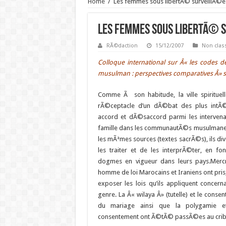
Home
/
Les femmes sous libertÃ© surveillÃ©e
Les femmes sous libertÃ© 
RÃ©daction
15/12/2007
Non clas
Colloque international sur Â« les codes d
musulman : perspectives comparatives Â» s
Comme Ã son habitude, la ville spirituell
rÃ©ceptacle d’un dÃ©bat des plus intÃ©r
accord et dÃ©saccord parmi les intervenan
famille dans les communautÃ©s musulmanes 
les mÃªmes sources (textes sacrÃ©s), ils di
les traiter et de les interprÃ©ter, en f
dogmes en vigueur dans leurs pays.
Mercr
homme de loi Marocains et Iraniens ont pris,
exposer les lois qu’ils appliquent concer
genre. La Â« wilaya Â» (tutelle) et le cons
du mariage ainsi que la polygamie e
consentement ont Ã©tÃ© passÃ©es au crible