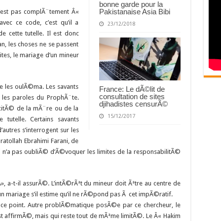
bonne garde pour la
Pakistanaise Asia Bibi
n’est pas complÃ¨tement Â«
c ce code, c’est qu’il a
23/12/2018
 cette tutelle. Il est donc
an, les choses ne se passent
tes, le mariage d’un mineur
tre les oulÃ©ma. Les savants
France: Le dÃ©lit de
consultation de sites
 les paroles du ProphÃ¨te.
djihadistes censurÃ©
acitÃ© de la mÃ¨re ou de la
15/12/2017
tutelle. Certains savants
’autres s’interrogent sur les
atollah Ebrahimi Farani, de
i n’a pas oubliÃ© d’Ã©voquer les limites de la responsabilitÃ©
Â», a-t-il assurÃ©. L’intÃ©rÃªt du mineur doit Ãªtre au centre de
un mariage s’il estime qu’il ne rÃ©pond pas Ã cet impÃ©ratif.
r ce point. Autre problÃ©matique posÃ©e par ce chercheur, le
 est affirmÃ©, mais qui reste tout de mÃªme limitÃ©. Le Â« Hakim