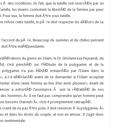
Ã des conditions. En fait, que la tutelle soit exercÃ©e par un
amille, les imams contestent la libertÃ© de la femme par peur
Pour eux, la femme doit Ãªtre sous tutelle.
 refuse cette tutelle, le pÃ¨re doit respecter les dÃ©sirs de sa
 l’accord du pÃ¨re. Beaucoup de sunnites et de chiites pensent
le doit Ãªtre indÃ©pendante.
nsidÃ©rations du genre en Islam, le Dr Gholamreza Peyvandi, du
id, s’est penchÃ© sur l’Ã©tude de la polygamie et de la
 polygamie n’a pas Ã©tÃ© instaurÃ©e par l’Islam dans la
Â», a-t-il dÃ©clarÃ© avant de se demander si l’Islam acceptait
ntenter d’une seule femme au lieu d’en avoir plusieurs. Avant de
ncier a exhortÃ© l’assistance Ã voir la rÃ©alitÃ© de nos
 des hommes. Â« Il ne faut pas comprendre qu’un homme peut
s besoins charnels Â», s’est-il promptement rattrapÃ©.
e craint de ne pas Ãªtre juste, il doit renoncer Ã la polygamie. Â«
 et dans les droits du couple, et non en amour. Il s’agit donc
on sentimentale.