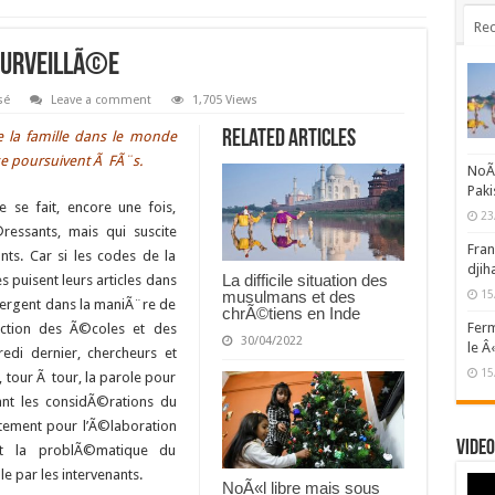
Rec
surveillÃ©e
sé
Leave a comment
1,705 Views
Related Articles
e la famille dans le monde
e poursuivent Ã FÃ¨s.
NoÃ«
Paki
e se fait, encore une fois,
23
essants, mais qui suscite
Fran
ts. Car si les codes de la
djih
La difficile situation des
puisent leurs articles dans
musulmans et des
15
vergent dans la maniÃ¨re de
chrÃ©tiens en Inde
Ferm
onction des Ã©coles et des
30/04/2022
le Â
edi dernier, chercheurs et
15
 tour Ã tour, la parole pour
nant les considÃ©rations du
entement pour l’Ã©laboration
Video
t la problÃ©matique du
 par les intervenants.
NoÃ«l libre mais sous