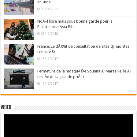
en Inde
30/04/2022
NoÃ«l libre mais sous bonne garde pour la
Pakistanaise Asia Bibi
23/12/2018
France: Le dÃ©lit de consultation de sites djihadistes
censurÃ©
15/12/2017
Fermeture de la mosquÃ©e Sounna Ã Marseille, le Â«
test Â» de la grande priÃ¨re
15/12/2017
Video