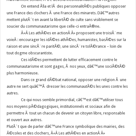
On entend Ã§a et lÃ des personnalitÃ©s publiques opposer
une France des clochers Ã une France des minarets. Dâ€™autres
mettent plutÃ´t en avant la libertÃ© de culte sans visiblement se
soucier du communautarisme que celle-ci entraÃ®ne.
Â«Â Les athÃ©es en actionÂ Â» proposent une troisiÃ¨me
voieÂ : encourager les idÃ©es athÃ©es, humanistes, basÃ©es sur la
raison et une sincÃ¨re paritÃ©, une sincÃ¨re tolÃ©rance – loin de
tout dogme obscurantiste.
Ces idÃ©es permettent de lutter efficacement contre le
communautarisme et sont gages, Ã nos yeux, dâ€™une sociÃ©tÃ©
plus harmonieuse.
Dans ce grand dÃ©bat national, opposer une religion Ã une
autre ne sert quâ€™Ã dresser les communautÃ©s les unes contre les
autres.
Ce qui nous semble primordial, câ€™est dâ€™utiliser tous
nos moyens pÃ©dagogiques, institutionnels et sociaux afin de
permettre Ã tout un chacun de devenir un citoyen libre, responsable
et ouvert aux autres.
PlutÃ´t que de parler dâ€™une France symbolique des mairies, des
Ã©coles et des clochers, Â«Â Les athÃ©es en actionÂ Â»