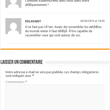
Combien d’adhÃ©rents avez-vous dans votre
dÃ©partement ?
DELAVANT
03/02/2010 at 14:45
Il ne faut pas rÃªver. Avanr de rassembler les athÃ©es
du monde entier il faut dÃ©jÃ Ãªtre capable de
rassembler ceux qui sont autour de soi.
Laisser un commentaire
Votre adresse e-mail ne sera pas publiée.
Les champs obligatoires
sont indiqués avec
*
Commentaire
*