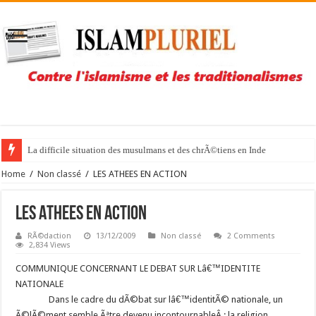
La difficile situation des musulmans et des chrÃ©tiens en Inde
Home
/
Non classé
/
LES ATHEES EN ACTION
LES ATHEES EN ACTION
RÃ©daction
13/12/2009
Non classé
2 Comments
2,834 Views
COMMUNIQUE CONCERNANT LE DEBAT SUR Lâ€™IDENTITE
NATIONALE
Dans le cadre du dÃ©bat sur lâ€™identitÃ© nationale, un
Ã©lÃ©ment semble Ãªtre devenu incontournableÂ : la religion.