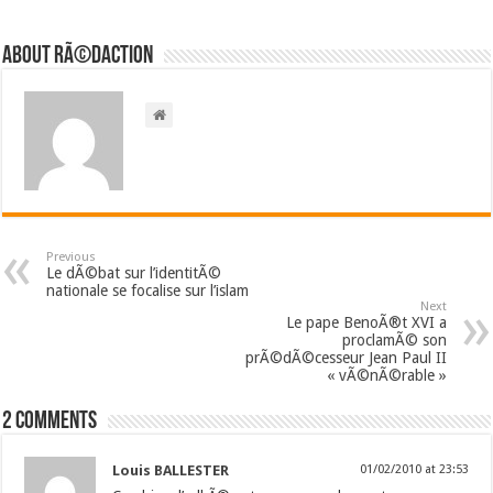
About RÃ©daction
Previous
Le dÃ©bat sur l’identitÃ©
nationale se focalise sur l’islam
Next
Le pape BenoÃ®t XVI a
proclamÃ© son
prÃ©dÃ©cesseur Jean Paul II
« vÃ©nÃ©rable »
2 comments
Louis BALLESTER
01/02/2010 at 23:53