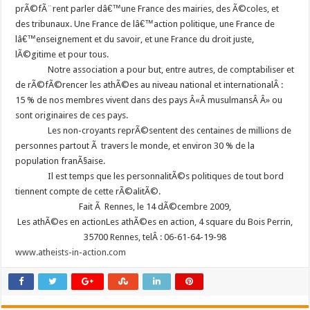
prÃ©fÃ¨rent parler dâ€™une France des mairies, des Ã©coles, et
des tribunaux. Une France de lâ€™action politique, une France de
lâ€™enseignement et du savoir, et une France du droit juste,
lÃ©gitime et pour tous.
Notre association a pour but, entre autres, de comptabiliser et
de rÃ©fÃ©rencer les athÃ©es au niveau national et internationalÂ :
15 % de nos membres vivent dans des pays Â«Â musulmansÂ Â» ou
sont originaires de ces pays.
Les non-croyants reprÃ©sentent des centaines de millions de
personnes partout Ã travers le monde, et environ 30 % de la
population franÃ§aise.
Il est temps que les personnalitÃ©s politiques de tout bord
tiennent compte de cette rÃ©alitÃ©.
Fait Ã Rennes, le 14 dÃ©cembre 2009,
Les athÃ©es en actionLes athÃ©es en action, 4 square du Bois Perrin,
35700 Rennes, telÂ : 06-61-64-19-98
www.atheists-in-action.com