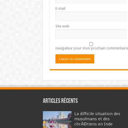
E-mail
Site web
navigateur pour mon prochain commentaire
Articles récents
La difficile situation des
musulmans et des
chrÃ©tiens en Inde