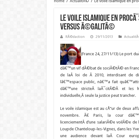
Home
/
ActualitÃ©
/
Le voile islamique en pr
Le voile islamique en procÃ
versus Ã©galitÃ©
RÃ©daction
29/11/2013
Actualit
(France 24, 27/11/13) Le port duÂ
dâ€™un vif dÃ©bat de sociÃ©tÃ© en France 
de laÂ loi de Â 2010, interdisant de d
lâ€™espace public, nâ€™a fait quâ€™atti
dâ€™une stricteÂ laÃ¯citÃ©Â et les 
individuelle,Â seule la justice peut trancher.
Le voile islamique est au cÅ“ur de deux affa
novembre. Ã€ Paris, la cour dâ€
licenciementÂ d’une salariÃ©e voilÃ©e de
Loupde Chanteloup-les-Vignes, dans les Yvel
une audience devant laÂ Cour euro