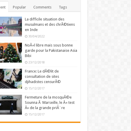
ent
Popular
Comments
Tags
La difficile situation des
musulmans et des chrÃ©tiens
en Inde
30/04/2022
NoÃ«l libre mais sous bonne
garde pour la Pakistanaise Asia
Bibi
23/12/2018
France: Le dÃ©lit de
consultation de sites
djihadistes censurÃ©
15/12/2017
Fermeture de la mosquÃ©e
Sounna Ã Marseille, le Â« test
Â» de la grande priÃ¨re
15/12/2017