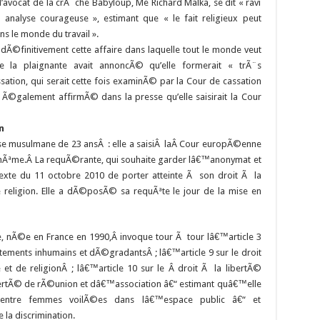
’avocat de la crÃ¨che Babyloup, Me Richard Malka, se dit « ravi
e analyse courageuse », estimant que « le fait religieux peut
ns le monde du travail ».
dÃ©finitivement cette affaire dans laquelle tout le monde veut
de la plaignante avait annoncÃ© qu’elle formerait « trÃ¨s
ation, qui serait cette fois examinÃ© par la Cour de cassation
 Ã©galement affirmÃ© dans la presse qu’elle saisirait la Cour
n
Ã§aise musulmane de 23 ansÂ : elle a saisiÂ laÂ Cour europÃ©enne
e-mÃªme.Â La requÃ©rante, qui souhaite garder lâ€™anonymat et
exte du 11 octobre 2010 de porter atteinte Ã son droit Ã la
religion. Elle a dÃ©posÃ© sa requÃªte le jour de la mise en
 nÃ©e en France en 1990,Â invoque tour Ã tour lâ€™article 3
aitements inhumains et dÃ©gradantsÂ ; lâ€™article 9 sur le droit
t de religionÂ ; lâ€™article 10 sur le Â droit Ã la libertÃ©
ibertÃ© de rÃ©union et dâ€™association â€“ estimant quâ€™elle
 entre femmes voilÃ©es dans lâ€™espace public â€“ et
 la discrimination.