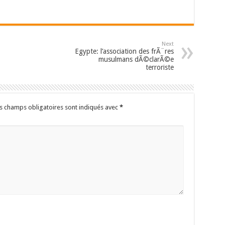
Next
Egypte: l’association des frÃ¨res
musulmans dÃ©clarÃ©e
terroriste
s champs obligatoires sont indiqués avec
*