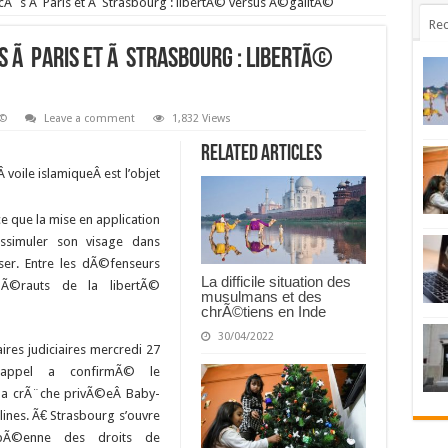
ocÃ¨s Ã Paris et Ã Strasbourg : libertÃ© versus Ã©galitÃ©
Rec
¨s Ã Paris et Ã Strasbourg : libertÃ©
Ã©
Leave a comment
1,832 Views
Related Articles
 voile islamiqueÂ est l’objet
que la mise en application
issimuler son visage dans
ser. Entre les dÃ©fenseurs
La difficile situation des
hÃ©rauts de la libertÃ©
musulmans et des
chrÃ©tiens en Inde
30/04/2022
ires judiciaires mercredi 27
™appel a confirmÃ© le
 la crÃ¨che privÃ©eÂ Baby-
ines. Ã€ Strasbourg s’ouvre
pÃ©enne des droits de