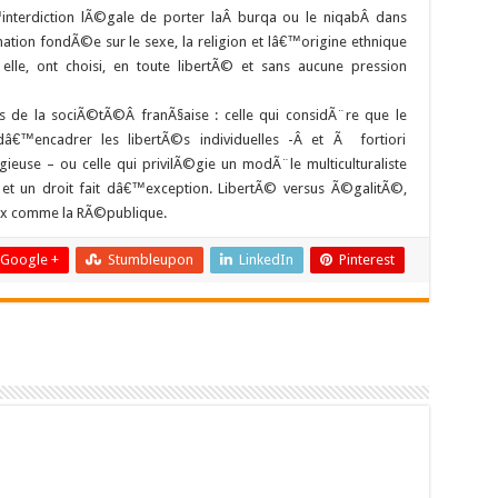
â€™interdiction lÃ©gale de porter laÂ burqa ou le niqabÂ dans
tion fondÃ©e sur le sexe, la religion et lâ€™origine ethnique
le, ont choisi, en toute libertÃ© et sans aucune pression
s de la sociÃ©tÃ©Â franÃ§aise : celle qui considÃ¨re que le
â€™encadrer les libertÃ©s individuelles -Â et Ã fortiori
euse – ou celle qui privilÃ©gie un modÃ¨le multiculturaliste
et un droit fait dâ€™exception. LibertÃ© versus Ã©galitÃ©,
eux comme la RÃ©publique.
Google +
Stumbleupon
LinkedIn
Pinterest