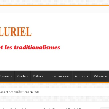
Figures
Guide
Débats
documentaires
A propos
S’abonner
mans et des chrÃ©tiens en Inde