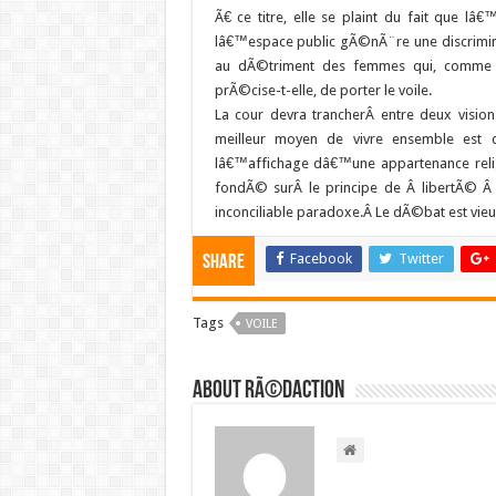
Ã€ ce titre, elle se plaint du fait que l
lâ€™espace public gÃ©nÃ¨re une discrimina
au dÃ©triment des femmes qui, comme el
prÃ©cise-t-elle, de porter le voile.
La cour devra trancherÂ entre deux vision
meilleur moyen de vivre ensemble est d
lâ€™affichage dâ€™une appartenance religi
fondÃ© surÂ le principe de Â libertÃ© Â 
inconciliable paradoxe.Â Le dÃ©bat est vi
Facebook
Twitter
Share
Tags
VOILE
About RÃ©daction