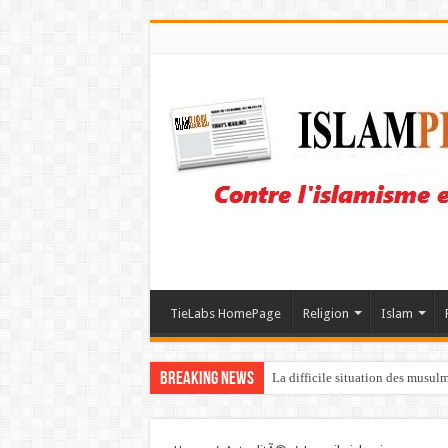
TieLabs HomePage
Religion
Islam
Breaking News
La difficile situation des musul