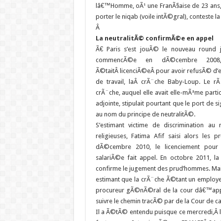
lâ€™Homme, oÃ¹ une FranÃ§aise de 23 ans,
porter le niqab (voile intÃ©gral), conteste la
Â
La neutralitÃ© confirmÃ©e en appel
Ã€ Paris s’est jouÃ© le nouveau round j
commencÃ©e en dÃ©cembre 2008, 
Ã©taitÂ licenciÃ©eÂ pour avoir refusÃ© d’en
de travail, laÂ crÃ¨che Baby-Loup. Le r
crÃ¨che, auquel elle avait elle-mÃªme parti
adjointe, stipulait pourtant que le port de si
au nom du principe de neutralitÃ©.
S’estimant victime de discrimination au
religieuses, Fatima Afif saisi alors les 
dÃ©cembre 2010, le licenciement pour f
salariÃ©e fait appel. En octobre 2011, la
confirme le jugement des prud’hommes. Mais
estimant que la crÃ¨che Ã©tant un employeur 
procureur gÃ©nÃ©ral de la cour dâ€™appe
suivre le chemin tracÃ© par de la Cour de ca
Il a Ã©tÃ© entendu puisque ce mercredi,Â l