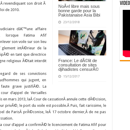
Video
Â revendiquant son droit Ã
NoÃ«l libre mais sous
 loi de 2010.
bonne garde pour la
Pakistanaise Asia Bibi
23/12/2018
udiciaire dâ€™une affaire
lorsque Fatima Afif
lever son voile sur son lieu
Ã¨glement intÃ©rieur de la
cipÃ© en tant que directrice
France: Le dÃ©lit de
gne religieux Ã©tait interdit
consultation de sites
djihadistes censurÃ©
 regard de ses convictions
15/12/2017
prud’hommes qui jugent, en
aute grave justifiÃ©. La
 cour d’appel de Versailles
 en mars 2013, laÂ Cour de cassationÂ annule cette dÃ©cision,
privÃ©, le port du voile est possible.Â Puis, fait rarissime, le
l de ParisÂ prÃ©conise, leÂ 17 octobre dernier,Â de ne pas
ssation.
a cour d’appel a confirmÃ© le licenciement de Fatima Afif pour