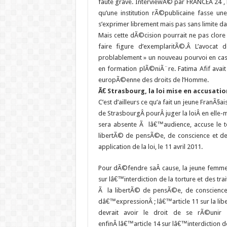
faute grave. InterviewÃ© par FRANCEÂ 24 , l
qu’une institution rÃ©publicaine fasse un
s’exprimer librement mais pas sans limite da
Mais cette dÃ©cision pourrait ne pas clore 
faire figure d’exemplaritÃ©.Â L’avocat 
problablement » un nouveau pourvoi en cass
en formation plÃ©niÃ¨re. Fatima Afif avait
europÃ©enne des droits de l’Homme.
Ã€ Strasbourg, la loi mise en accusatio
C’est d’ailleurs ce qu’a fait un jeune Fran
de StrasbourgÂ pourÂ juger la loiÂ en ell
sera absente Ã lâ€™audience, accuse le t
libertÃ© de pensÃ©e, de conscience et de 
application de la loi, le 11 avril 2011.
Pour dÃ©fendre saÂ cause, la jeune femme,
sur lâ€™interdiction de la torture et des tr
Ã la libertÃ© de pensÃ©e, de conscience e
dâ€™expressionÂ ; lâ€™article 11 sur la l
devrait avoir le droit de se rÃ©unir
enfinÂ lâ€™article 14 sur lâ€™interdiction de