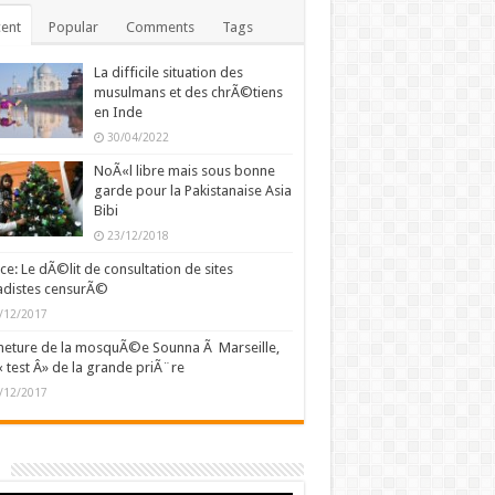
ent
Popular
Comments
Tags
La difficile situation des
musulmans et des chrÃ©tiens
en Inde
30/04/2022
NoÃ«l libre mais sous bonne
garde pour la Pakistanaise Asia
Bibi
23/12/2018
ce: Le dÃ©lit de consultation de sites
adistes censurÃ©
/12/2017
eture de la mosquÃ©e Sounna Ã Marseille,
« test Â» de la grande priÃ¨re
/12/2017