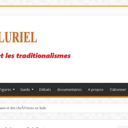
Figures
Guide
Débats
documentaires
A propos
S’abonner
mans et des chrÃ©tiens en Inde