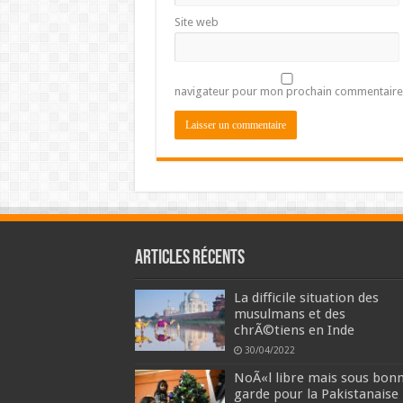
Site web
navigateur pour mon prochain commentaire
Articles récents
La difficile situation des
musulmans et des
chrÃ©tiens en Inde
30/04/2022
NoÃ«l libre mais sous bon
garde pour la Pakistanaise