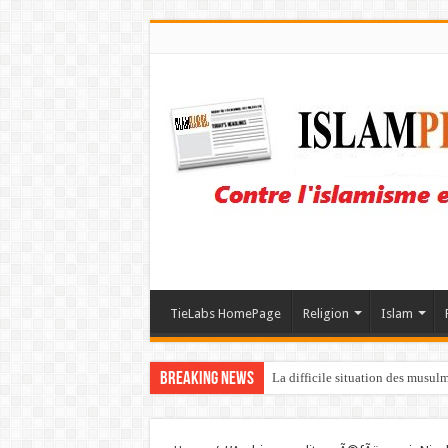
TieLabs HomePage
Religion
Islam
Breaking News
La difficile situation des musul