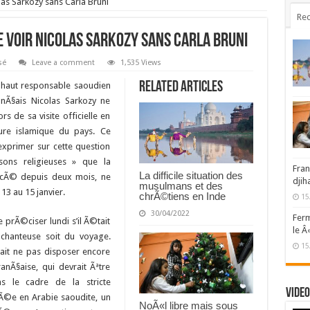
as Sarkozy sans Carla Bruni
Rec
 voir Nicolas Sarkozy sans Carla Bruni
sé
Leave a comment
1,535 Views
Related Articles
 haut responsable saoudien
nÃ§ais Nicolas Sarkozy ne
 de sa visite officielle en
ture islamique du pays. Ce
exprimer sur cette question
ons religieuses » que la
Fran
La difficile situation des
rcÃ© depuis deux mois, ne
djih
musulmans et des
13 au 15 janvier.
chrÃ©tiens en Inde
15
30/04/2022
Ferm
 prÃ©ciser lundi s’il Ã©tait
le Â
chanteuse soit du voyage.
15
ait ne pas disposer encore
nÃ§aise, qui devrait Ãªtre
s le cadre de la stricte
Video
uÃ©e en Arabie saoudite, un
NoÃ«l libre mais sous