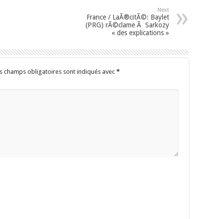
Next
France / LaÃ®citÃ©: Baylet
(PRG) rÃ©clame Ã Sarkozy
« des explications »
s champs obligatoires sont indiqués avec
*