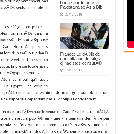
Ã©s ou n’appartiennent pas
bonne garde pour la
Pakistanaise Asia Bibi
laissÃ©s seuls ensemble et
23/12/2018
 ces rÃ¨gles en public et
uples non mariÃ©s dans la
 divorcÃ© de son Ã©pouse
c Carla Bruni Ã plusieurs
nt lors d’un sÃ©jour privÃ©
France: Le dÃ©lit de
consultation de sites
 et le week-end dernier en
djihadistes censurÃ©
pte, la presse locale avait
15/12/2017
ires Ã©gyptiens qui avaient
§ais au motif qu’il avait
. En Egypte, les couples
 prÃ©senter une attestation de mariage pour obtenir une
le ne s’applique cependant pas aux couples occidentaux.
a fin du mois, l’Ã©ventuelle venue de Carla Bruni mettrait dÃ©jÃ
croire un article publiÃ© en « une » la semaine derniÃ¨re par
 la premiÃ¨re fois que nous sommes confrontÃ©s Ã une telle
nsable du ministÃ¨re des Affaires extÃ©rieures sous couvert de