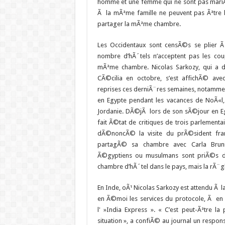
homme et une femme qui ne sont pas mari
Ã la mÃªme famille ne peuvent pas Ãªtre 
partager la mÃªme chambre.
Les Occidentaux sont censÃ©s se plier Ã
nombre d’hÃ´tels n’acceptent pas les co
mÃªme chambre. Nicolas Sarkozy, qui a
CÃ©cilia en octobre, s’est affichÃ© ave
reprises ces derniÃ¨res semaines, notamme
en Egypte pendant les vacances de NoÃ«l,
Jordanie. DÃ©jÃ lors de son sÃ©jour en Egy
fait Ã©tat de critiques de trois parlementa
dÃ©noncÃ© la visite du prÃ©sident franÃ
partagÃ© sa chambre avec Carla Bruni
Ã©gyptiens ou musulmans sont priÃ©s de
chambre d’hÃ´tel dans le pays, mais la rÃ¨g
En Inde, oÃ¹ Nicolas Sarkozy est attendu Ã l
en Ã©moi les services du protocole, Ã en 
l' »India Express ». « C’est peut-Ãªtre
situation », a confiÃ© au journal un respo