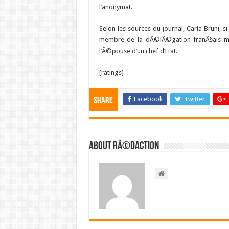
l’anonymat.
Selon les sources du journal, Carla Bruni,
membre de la dÃ©lÃ©gation franÃ§ais mai
l’Ã©pouse d’un chef d’Etat.
[ratings]
Facebook
Twitter
Share
About RÃ©daction