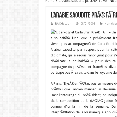
Home
/
L’Arabie saoudite prÃ©fÃ¨re voir Nicol
L’Arabie saoudite prÃ©fÃ¨re
RÃ©daction
08/01/2008
Non clas
RIYAD (AP) – Un
a souhaitÃ© lundi que le prÃ©sident fra
vienne pas accompagnÃ© de Carla Bruni lors
Arabie saoudite par respect pour la cul
diplomate, qui a requis l’anonymat pour s’
dÃ©licate,
a souhaitÃ© « pour des rais
compagne du prÃ©sident franÃ§ais, divo
participe pas Ã sa visite dans le royaume du 
A Paris, l’ElysÃ©e n’Ã©tait pas en mesure de
prÃ©vu que l’ancien mannequin devenue 
Dans l’entourage du prÃ©sident, on indiqu
de la composition de la dÃ©lÃ©gation fra
connue d’ici la fin de la semaine. Dan
interprÃ©tation de la loi islamique appliq