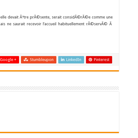
 si elle devait Ãªtre prÃ©sente, serait considÃ©rÃ©e comme une
s ne saurait recevoir l’accueil habituellement rÃ©servÃ© Ã
Google +
Stumbleupon
LinkedIn
Pinterest