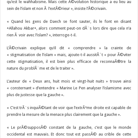
qu’est le wahhabisme. Mais cette Ã©volution historique a eu lieu au
sein de l’islam et non Ã l’extÃ©rieur », insiste l’Ã©crivain.
« Quand les gens de Daech se font sauter, ils le font en disant
+Allahou Akbar+, alors comment peut-on dÃ¨s lors dire que cela n’a
rien Ã voir avec l’islam? », interroge-t-il.
L’Ã©crivain explique qu’il dit « comprendre » la crainte de
« stigmatisation de l’islam » mais, ajoute-t-il aussitÃ´t « pour Ã©viter
cette stigmatisation, il est bien plus efficace de reconnaÃ®tre la
nature du problÃ¨me et de le traiter ».
L’auteur de « Deux ans, huit mois et vingt-huit nuits » trouve ainsi
« consternant » d’entendre « Marine Le Pen analyser l’islamisme avec
plus de justesse que la gauche ».
« C’est trÃ¨s inquiÃ©tant de voir que l’extrÃªme droite est capable de
prendre la mesure de la menace plus clairement que la gauche ».
« Le prÃ©supposÃ© constant de la gauche, c’est que le monde
occidental est mauvais. Et donc tout est passÃ© au crible de cette