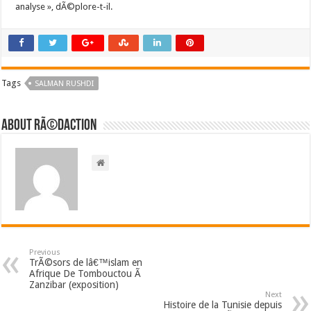
analyse », dÃ©plore-t-il.
Tags
SALMAN RUSHDI
About RÃ©daction
Previous
TrÃ©sors de lâ€™islam en
Afrique De Tombouctou Ã
Zanzibar (exposition)
Next
Histoire de la Tunisie depuis