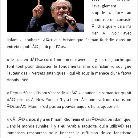
l’aveuglement
stupide » face au
jihadisme qui consiste
Ã dire que « cela n’a
rien Ã voir avec
l’islam », souhaite l’Ã©crivain britannique Salman Rushdie dans un
entretien publiÃ© jeudi par l’Obs.
« Je suis en dÃ©saccord fondamental avec ces gens de gauche qui
font tout pour dissocier le fondamentalisme de l’islam », souligne
l’auteur des « Versets sataniques » qui vit sous la menace d’une fatwa
depuis 1988.
« Depuis 50 ans, l’islam s’est radicalisÃ© », soutient le romancier qui vit
dÃ©sormais Ã New York. « Il y a bien sÃ»r une tradition d’un islam
Ã©clairÃ©. Mais il n’est pas au pouvoir aujourd’hui », ajoute-t-il.
« CÃ´tÃ© chiite, il y a eu l’imam Khomeini et sa rÃ©volution islamique.
Dans le monde sunnite, il y a eu l’Arabie saoudite, qui a utilisÃ© ses
immenses ressources pour financer la diffusion de ce fanatisme