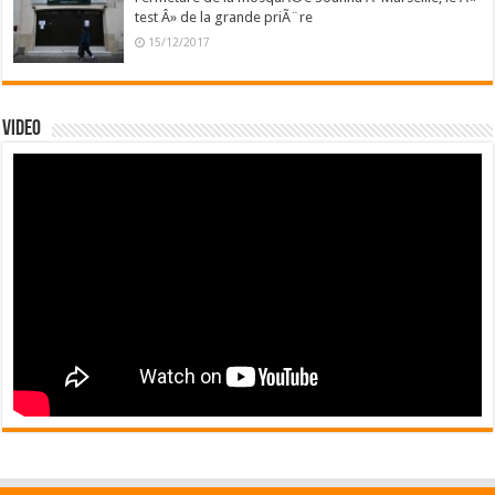
test Â» de la grande priÃ¨re
15/12/2017
Video