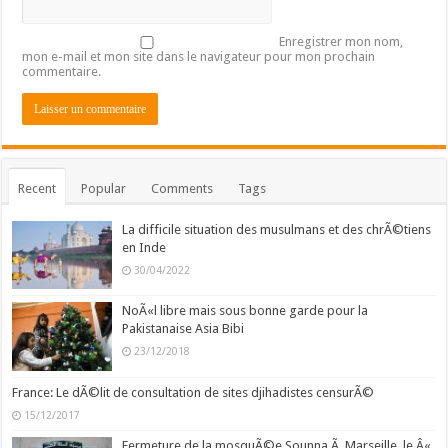
Enregistrer mon nom,
mon e-mail et mon site dans le navigateur pour mon prochain
commentaire.
Recent
Popular
Comments
Tags
La difficile situation des musulmans et des chrÃ©tiens
en Inde
30/04/2022
NoÃ«l libre mais sous bonne garde pour la
Pakistanaise Asia Bibi
23/12/2018
France: Le dÃ©lit de consultation de sites djihadistes censurÃ©
15/12/2017
Fermeture de la mosquÃ©e Sounna Ã Marseille, le Â«