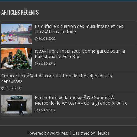
Articles récents
La difficile situation des musulmans et des
chrÃ©tiens en Inde
30/04/2022
NoÃ«l libre mais sous bonne garde pour la
Pakistanaise Asia Bibi
23/12/2018
France: Le dÃ©lit de consultation de sites djihadistes
censurÃ©
15/12/2017
Fermeture de la mosquÃ©e Sounna Ã
Marseille, le Â« test Â» de la grande priÃ¨re
15/12/2017
Powered by
WordPress
| Designed by
TieLabs