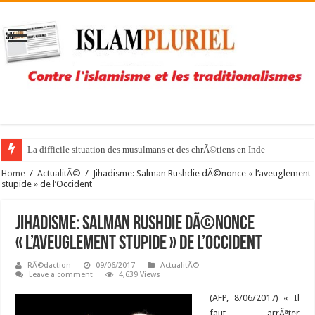
La difficile situation des musulmans et des chrÃ©tiens en Inde
Home
/
ActualitÃ©
/
Jihadisme: Salman Rushdie dÃ©nonce « l’aveuglement
stupide » de l’Occident
Jihadisme: Salman Rushdie dÃ©nonce
« l’aveuglement stupide » de l’Occident
RÃ©daction
09/06/2017
ActualitÃ©
Leave a comment
4,639 Views
(AFP, 8/06/2017) « Il
faut arrÃªter