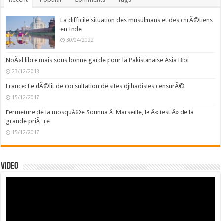
La difficile situation des musulmans et des chrÃ©tiens
en Inde
30/04/2022
NoÃ«l libre mais sous bonne garde pour la Pakistanaise Asia Bibi
23/12/2018
France: Le dÃ©lit de consultation de sites djihadistes censurÃ©
15/12/2017
Fermeture de la mosquÃ©e Sounna Ã Marseille, le Â« test Â» de la
grande priÃ¨re
15/12/2017
Video