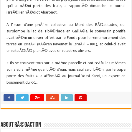
qu’il a bÃ©ni porte des fruits, a rapportÃ© dimanche le journal
israÃ©lien YÃ©diot Aharonot.
A l’issue d’une priÃ¨re collective au Mont des BÃ©atitudes, qui
surplombe le lac de TibÃ©riade en GalilÃ©e, le souverain pontife
avait bÃ©ni un olivier offert par le Fonds pour le remembrement des
terres en IsraÃ«l (KÃ©ren Kayemet le IsraÃ«l – KKL), et celui-ci avait
ensuite Ã©tÃ© plantÃ© avec onze autres oliviers.
« Ils se trouvent tous sur la mÃªme parcelle et ont reÃ§u les mÃªmes
soins et la mÃªme quantitÃ© d’eau, mais seul celui bÃ©ni par le pape
porte des fruits », a affirmÃ© au journal Yossi Karni, un expert en
boisement du KKL.
About RÃ©daction