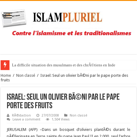
La difficile situation des musulmans et des chrÃ©tiens en Inde
Home
/
Non classé
/
Israel: Seul un olivier bÃ©ni par le pape porte des
fruits
Israel: Seul un olivier bÃ©ni par le pape
porte des fruits
RÃ©daction
27/07/2008
Non classé
Leave a comment
1,504 Views
JERUSALEM (AFP) –
Dans un bosquet d’oliviers plantÃ©s durant le
pÃ©lerinage en Terre sainte du pape Jean Paul II en 2.000, seul l’arbre