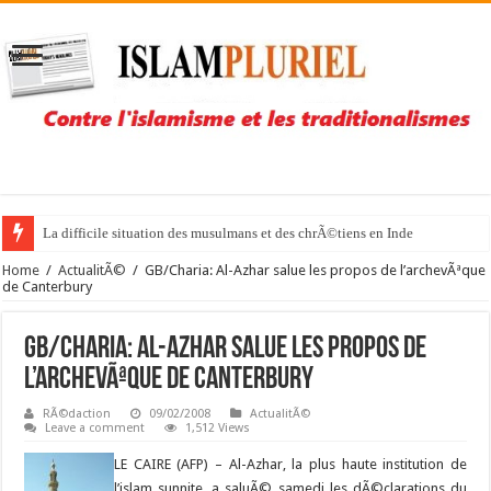
La difficile situation des musulmans et des chrÃ©tiens en Inde
Home
/
ActualitÃ©
/
GB/Charia: Al-Azhar salue les propos de l’archevÃªque
de Canterbury
GB/Charia: Al-Azhar salue les propos de
l’archevÃªque de Canterbury
RÃ©daction
09/02/2008
ActualitÃ©
Leave a comment
1,512 Views
LE CAIRE (AFP) – Al-Azhar, la plus haute institution de
l’islam sunnite, a saluÃ© samedi les dÃ©clarations du