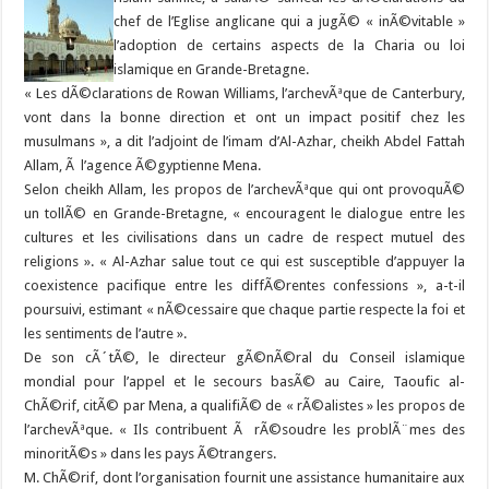
chef de l’Eglise anglicane qui a jugÃ© « inÃ©vitable »
l’adoption de certains aspects de la Charia ou loi
islamique en Grande-Bretagne.
« Les dÃ©clarations de Rowan Williams, l’archevÃªque de Canterbury,
vont dans la bonne direction et ont un impact positif chez les
musulmans », a dit l’adjoint de l’imam d’Al-Azhar, cheikh Abdel Fattah
Allam, Ã l’agence Ã©gyptienne Mena.
Selon cheikh Allam, les propos de l’archevÃªque qui ont provoquÃ©
un tollÃ© en Grande-Bretagne, « encouragent le dialogue entre les
cultures et les civilisations dans un cadre de respect mutuel des
religions ». « Al-Azhar salue tout ce qui est susceptible d’appuyer la
coexistence pacifique entre les diffÃ©rentes confessions », a-t-il
poursuivi, estimant « nÃ©cessaire que chaque partie respecte la foi et
les sentiments de l’autre ».
De son cÃ´tÃ©, le directeur gÃ©nÃ©ral du Conseil islamique
mondial pour l’appel et le secours basÃ© au Caire, Taoufic al-
ChÃ©rif, citÃ© par Mena, a qualifiÃ© de « rÃ©alistes » les propos de
l’archevÃªque. « Ils contribuent Ã rÃ©soudre les problÃ¨mes des
minoritÃ©s » dans les pays Ã©trangers.
M. ChÃ©rif, dont l’organisation fournit une assistance humanitaire aux