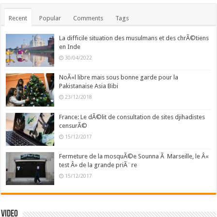
Recent
Popular
Comments
Tags
La difficile situation des musulmans et des chrÃ©tiens
en Inde
30/04/2022
NoÃ«l libre mais sous bonne garde pour la
Pakistanaise Asia Bibi
23/12/2018
France: Le dÃ©lit de consultation de sites djihadistes
censurÃ©
15/12/2017
Fermeture de la mosquÃ©e Sounna Ã Marseille, le Â«
test Â» de la grande priÃ¨re
15/12/2017
Video