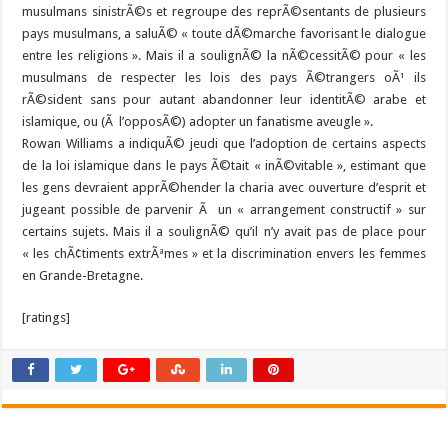
musulmans sinistrÃ©s et regroupe des reprÃ©sentants de plusieurs
pays musulmans, a saluÃ© « toute dÃ©marche favorisant le dialogue
entre les religions ». Mais il a soulignÃ© la nÃ©cessitÃ© pour « les
musulmans de respecter les lois des pays Ã©trangers oÃ¹ ils
rÃ©sident sans pour autant abandonner leur identitÃ© arabe et
islamique, ou (Ã l’opposÃ©) adopter un fanatisme aveugle ».
Rowan Williams a indiquÃ© jeudi que l’adoption de certains aspects
de la loi islamique dans le pays Ã©tait « inÃ©vitable », estimant que
les gens devraient apprÃ©hender la charia avec ouverture d’esprit et
jugeant possible de parvenir Ã un « arrangement constructif » sur
certains sujets. Mais il a soulignÃ© qu’il n’y avait pas de place pour
« les chÃ¢timents extrÃªmes » et la discrimination envers les femmes
en Grande-Bretagne.
[ratings]