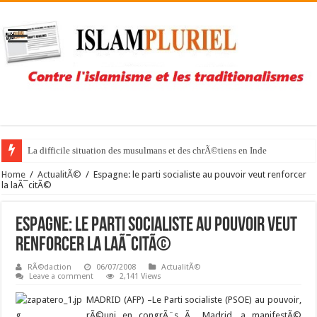
La difficile situation des musulmans et des chrÃ©tiens en Inde
Home
/
ActualitÃ©
/
Espagne: le parti socialiste au pouvoir veut renforcer
la laÃ¯citÃ©
Espagne: le parti socialiste au pouvoir veut
renforcer la laÃ¯citÃ©
RÃ©daction
06/07/2008
ActualitÃ©
Leave a comment
2,141 Views
MADRID (AFP) –
Le Parti socialiste (PSOE) au pouvoir,
rÃ©uni en congrÃ¨s Ã Madrid, a manifestÃ©