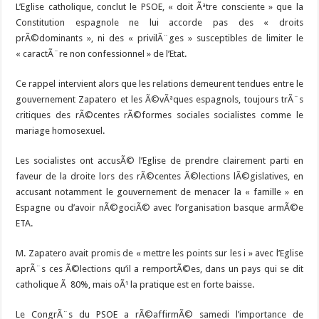
L’Eglise catholique, conclut le PSOE, « doit Ãªtre consciente » que la
Constitution espagnole ne lui accorde pas des « droits
prÃ©dominants », ni des « privilÃ¨ges » susceptibles de limiter le
« caractÃ¨re non confessionnel » de l’Etat.
Ce rappel intervient alors que les relations demeurent tendues entre le
gouvernement Zapatero et les Ã©vÃªques espagnols, toujours trÃ¨s
critiques des rÃ©centes rÃ©formes sociales socialistes comme le
mariage homosexuel.
Les socialistes ont accusÃ© l’Eglise de prendre clairement parti en
faveur de la droite lors des rÃ©centes Ã©lections lÃ©gislatives, en
accusant notamment le gouvernement de menacer la « famille » en
Espagne ou d’avoir nÃ©gociÃ© avec l’organisation basque armÃ©e
ETA.
M. Zapatero avait promis de « mettre les points sur les i » avec l’Eglise
aprÃ¨s ces Ã©lections qu’il a remportÃ©es, dans un pays qui se dit
catholique Ã 80%, mais oÃ¹ la pratique est en forte baisse.
Le CongrÃ¨s du PSOE a rÃ©affirmÃ© samedi l’importance de