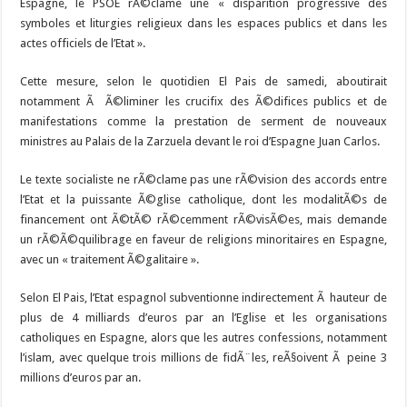
Espagne, le PSOE rÃ©clame une « disparition progressive des
symboles et liturgies religieux dans les espaces publics et dans les
actes officiels de l’Etat ».
Cette mesure, selon le quotidien El Pais de samedi, aboutirait
notamment Ã Ã©liminer les crucifix des Ã©difices publics et de
manifestations comme la prestation de serment de nouveaux
ministres au Palais de la Zarzuela devant le roi d’Espagne Juan Carlos.
Le texte socialiste ne rÃ©clame pas une rÃ©vision des accords entre
l’Etat et la puissante Ã©glise catholique, dont les modalitÃ©s de
financement ont Ã©tÃ© rÃ©cemment rÃ©visÃ©es, mais demande
un rÃ©Ã©quilibrage en faveur de religions minoritaires en Espagne,
avec un « traitement Ã©galitaire ».
Selon El Pais, l’Etat espagnol subventionne indirectement Ã hauteur de
plus de 4 milliards d’euros par an l’Eglise et les organisations
catholiques en Espagne, alors que les autres confessions, notamment
l’islam, avec quelque trois millions de fidÃ¨les, reÃ§oivent Ã peine 3
millions d’euros par an.