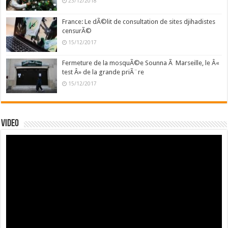
23/12/2018
France: Le dÃ©lit de consultation de sites djihadistes
censurÃ©
15/12/2017
Fermeture de la mosquÃ©e Sounna Ã Marseille, le Â«
test Â» de la grande priÃ¨re
15/12/2017
Video