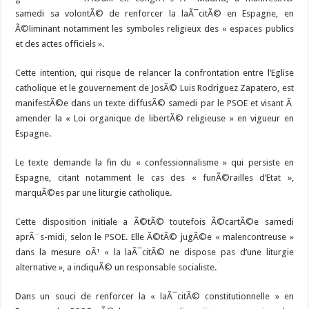
samedi sa volontÃ© de renforcer la laÃ¯citÃ© en Espagne, en
Ã©liminant notamment les symboles religieux des « espaces publics
et des actes officiels ».
Cette intention, qui risque de relancer la confrontation entre l’Eglise
catholique et le gouvernement de JosÃ© Luis Rodriguez Zapatero, est
manifestÃ©e dans un texte diffusÃ© samedi par le PSOE et visant Ã
amender la « Loi organique de libertÃ© religieuse » en vigueur en
Espagne.
Le texte demande la fin du « confessionnalisme » qui persiste en
Espagne, citant notamment le cas des « funÃ©railles d’Etat »,
marquÃ©es par une liturgie catholique.
Cette disposition initiale a Ã©tÃ© toutefois Ã©cartÃ©e samedi
aprÃ¨s-midi, selon le PSOE. Elle Ã©tÃ© jugÃ©e « malencontreuse »
dans la mesure oÃ¹ « la laÃ¯citÃ© ne dispose pas d’une liturgie
alternative », a indiquÃ© un responsable socialiste.
Dans un souci de renforcer la « laÃ¯citÃ© constitutionnelle » en