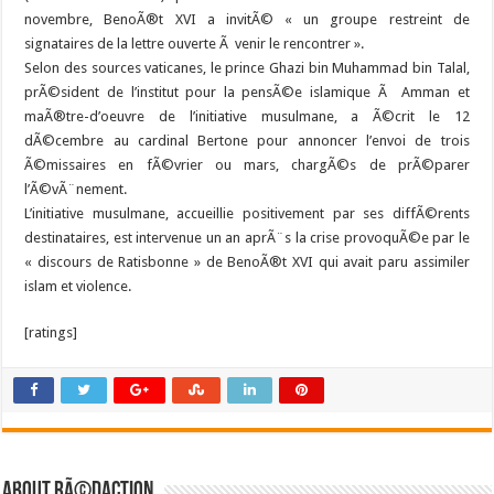
novembre, BenoÃ®t XVI a invitÃ© « un groupe restreint de
signataires de la lettre ouverte Ã venir le rencontrer ».
Selon des sources vaticanes, le prince Ghazi bin Muhammad bin Talal,
prÃ©sident de l’institut pour la pensÃ©e islamique Ã Amman et
maÃ®tre-d’oeuvre de l’initiative musulmane, a Ã©crit le 12
dÃ©cembre au cardinal Bertone pour annoncer l’envoi de trois
Ã©missaires en fÃ©vrier ou mars, chargÃ©s de prÃ©parer
l’Ã©vÃ¨nement.
L’initiative musulmane, accueillie positivement par ses diffÃ©rents
destinataires, est intervenue un an aprÃ¨s la crise provoquÃ©e par le
« discours de Ratisbonne » de BenoÃ®t XVI qui avait paru assimiler
islam et violence.
[ratings]
About RÃ©daction