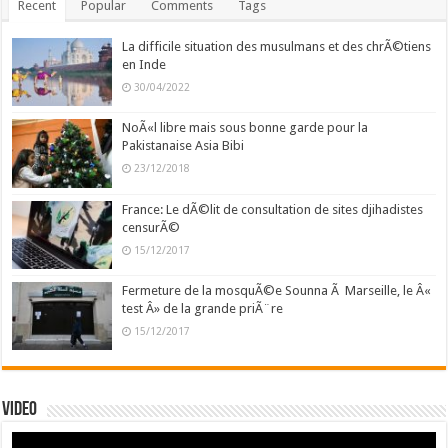
Recent
Popular
Comments
Tags
La difficile situation des musulmans et des chrÃ©tiens
en Inde
30/04/2022
NoÃ«l libre mais sous bonne garde pour la
Pakistanaise Asia Bibi
23/12/2018
France: Le dÃ©lit de consultation de sites djihadistes
censurÃ©
15/12/2017
Fermeture de la mosquÃ©e Sounna Ã Marseille, le Â«
test Â» de la grande priÃ¨re
15/12/2017
Video