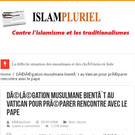
La difficile situation des musulmans et des chrÃ©tiens en Inde
Home
/
DÃ©lÃ©gation musulmane bientÃ´t au Vatican pour prÃ©parer
rencontre avec le pape
DÃ©lÃ©gation musulmane bientÃ´t au
Vatican pour prÃ©parer rencontre avec le
pape
RÃ©daction
03/01/2008
Non classé
Leave a comment
1,518 Views