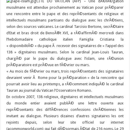
CITE DU VATICAN (AFP) – Une dÃ©lÃ©gation
musulmane est attendue prochainement au Vatican pour prÃ©parer
une rencontre entre le pape et des reprÃ©sentants de religieux et
intellectuels musulmans partisans du dialogue avec les chrÃ©tiens,
selon des sources vaticanes.
Le cardinal Tarcisio Bertone, secrÃ©taire
d’Etat et bras droit de BenoÃ®t XVI, a rÃ©affirmÃ© mercredi dans
l’hebdomadaire catholique italien Famiglia Cristiana la
« disponibilitÃ© » du pape Ã recevoir des signataires de « l’appel des
138 » dignitaires musulmans. Selon le cardinal Jean-Louis Tauran,
chargÃ© par le pape du dialogue avec l’islam, une rÃ©union
prÃ©paratoire est prÃ©vue en fÃ©vrier ou mars.
« Au mois de fÃ©vrier ou mars, trois reprÃ©sentants des signataires
devraient venir Ã Rome pour la prÃ©paration » de la rencontre qui
pourrait avoir lieu au printemps, a rÃ©cemment indiquÃ© le cardinal
Tauran au journal du Vatican l’Osservatore Romano.
En octobre 2007, 138 religieux, dignitaires et intellectuels musulmans
du monde entier avaient publiÃ© une lettre ouverte aux
reprÃ©sentants des diffÃ©rences confessions chrÃ©tiennes les
invitant au dialogue. Plusieurs dizaines d’autres signataires les ont
rejoints depuis, selon leur site officiel sur internet
(acommonworld.com) qui fait dÃ©sormais Ã©tat de 216 noms. Le 29