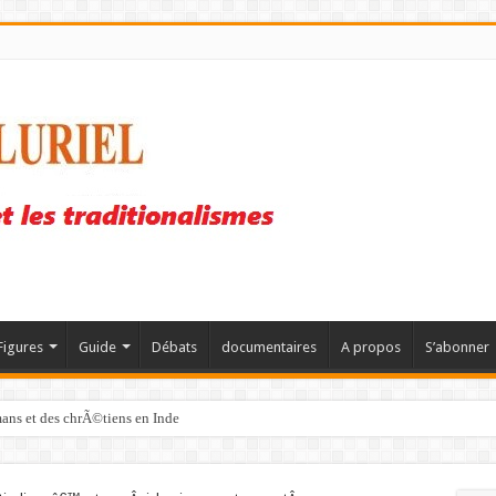
Figures
Guide
Débats
documentaires
A propos
S’abonner
mans et des chrÃ©tiens en Inde