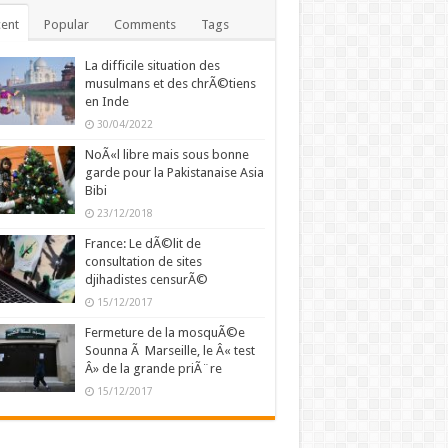
ent
Popular
Comments
Tags
La difficile situation des
musulmans et des chrÃ©tiens
en Inde
30/04/2022
NoÃ«l libre mais sous bonne
garde pour la Pakistanaise Asia
Bibi
23/12/2018
France: Le dÃ©lit de
consultation de sites
djihadistes censurÃ©
15/12/2017
Fermeture de la mosquÃ©e
Sounna Ã Marseille, le Â« test
Â» de la grande priÃ¨re
15/12/2017