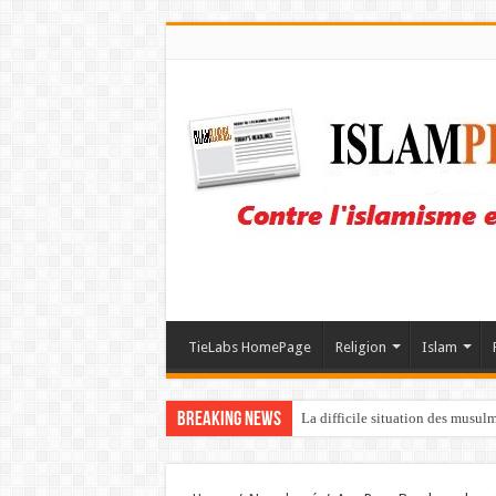
TieLabs HomePage
Religion
Islam
Breaking News
La difficile situation des musul