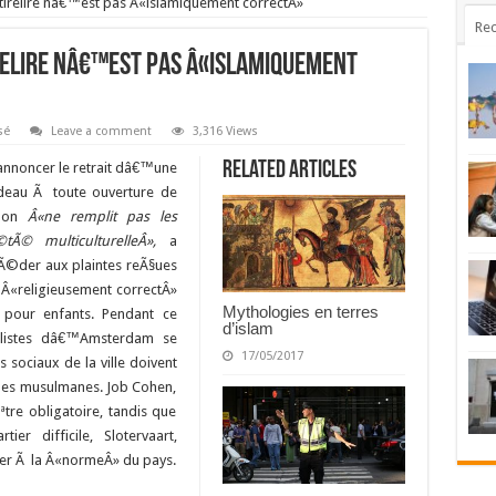
tirelire nâ€™est pas Â«islamiquement correctÂ»
Rec
relire nâ€™est pas Â«islamiquement
sé
Leave a comment
3,316 Views
Related Articles
annoncer le retrait dâ€™une
adeau Ã toute ouverture de
chon
Â«ne remplit pas les
Ã© multiculturelleÂ»,
a
Ã©der aux plaintes reÃ§ues
 Â«religieusement correctÂ»
Mythologies en terres
pour enfants. Pendant ce
d’islam
illistes dâ€™Amsterdam se
17/05/2017
s sociaux de la ville doivent
mes musulmanes. Job Cohen,
ªtre obligatoire, tandis que
er difficile, Slotervaart,
er Ã la Â«normeÂ» du pays.