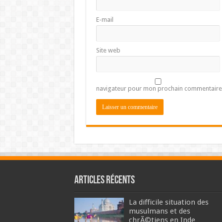
E-mail
Site web
navigateur pour mon prochain commentaire
Articles récents
La difficile situation des
musulmans et des
chrÃ©tiens en Inde