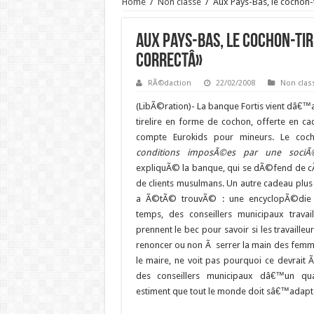
Home
/
Non classé
/
Aux Pays-Bas, le cochon-
Aux Pays-Bas, le cochon-ti
correctÂ»
RÃ©daction
22/02/2008
Non clas
(LibÃ©ration)- La banque Fortis vient dâ€™
tirelire en forme de cochon, offerte en c
compte Eurokids pour mineurs. Le co
conditions imposÃ©es par une sociÃ©t
expliquÃ© la banque, qui se dÃ©fend de c
de clients musulmans. Un autre cadeau plus
a Ã©tÃ© trouvÃ© : une encyclopÃ©die 
temps, des conseillers municipaux trava
prennent le bec pour savoir si les travailleur
renoncer ou non Ã serrer la main des fem
le maire, ne voit pas pourquoi ce devrait Ã
des conseillers municipaux dâ€™un quarti
estiment que tout le monde doit sâ€™adapt