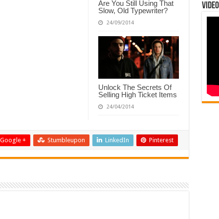
Are You Still Using That
Video
Slow, Old Typewriter?
24/09/2014
Unlock The Secrets Of
Selling High Ticket Items
24/04/2014
Google +
Stumbleupon
LinkedIn
Pinterest