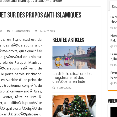
 propos anti-islamiques d’extrÃªme-droite
Rec
et sur des propos anti-islamiques
La d
chrÃ
30
sé
3 Comments
1,907 Views
NoÃ«
Related Articles
az, en Styrie (sud-est de
Paki
¨s des dÃ©clarations anti-
23
rÃªme-droite, qui a qualifiÃ©
Fran
en gÃ©nÃ©ral de « violeur
djih
parole du Parquet, Manfred
15
©clarations relÃ¨vent de
Ferm
La difficile situation des
 le porte-parole. L’incitation
musulmans et des
le Â
 en Autriche d’une peine de
chrÃ©tiens en Inde
15
 du traditionnel congrÃ¨s du
30/04/2022
droite) ce week-end Ã Graz,
e Winter, tÃªte de liste Ã
Video
er, a qualifiÃ© le prophÃ¨te
mÃ© qu’il avait rÃ©digÃ© de
it « en Ã©tat d’Ã©pilepsie ».