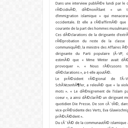
Dans une interview publiÃ©e lundi par le qu
rÃ©cidivÃ©, dÃ©nonÃ§ant « un ts
d’immigration islamique » qui menacera
occidentale. Et elle a rÃ©affirmÃ© que 
courante de la part des hommes musulmans 
Ces dÃ©clarations de la dirigeante d’extr
rÃ©probation du reste de la classe p
communiquÃ©, la ministre des Affaires Ã©t
dirigeante du Parti populaire (Ã–VP, 
estimÃ© que « Mme Winter avait dÃ©
provoquer ». « Nous rÃ©cusons t
dÃ©clarations », a-t-elle ajoutÃ©.
Le prÃ©sident rÃ©gional de l’Ã–
SchÃ¼tzenhÃ¶fer, a relevÃ© que « la vio
mots ». « Le dÃ©nigrement de l’islam p
coeur », a ainsi dÃ©clarÃ© un dirigeant m
quotidien Die Presse. De son cÃ´tÃ©, dan
vice-prÃ©sidente des Verts, Eva Glawischnig,
prÃ©cÃ©dent ».
Du cÃ´tÃ© de la communautÃ© islamique aut