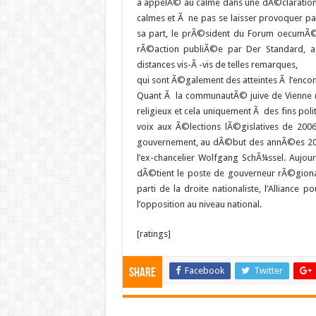
a appelÃ© au calme dans une dÃ©claration 
calmes et Ã ne pas se laisser provoquer par
sa part, le prÃ©sident du Forum oecumÃ©
rÃ©action publiÃ©e par Der Standard, a
distances vis-Ã -vis de telles remarques,
qui sont Ã©galement des atteintes Ã l’encont
Quant Ã la communautÃ© juive de Vienne (I
religieux et cela uniquement Ã des fins poli
voix aux Ã©lections lÃ©gislatives de 200
gouvernement, au dÃ©but des annÃ©es 2000,
l’ex-chancelier Wolfgang SchÃ¼ssel. Aujour
dÃ©tient le poste de gouverneur rÃ©gional
parti de la droite nationaliste, l’Alliance 
l’opposition au niveau national.
[ratings]
Facebook
Twitter
Share