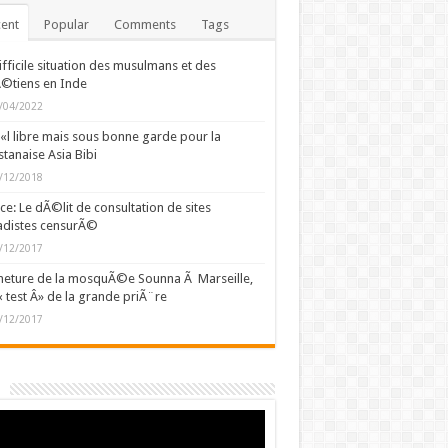
ent
Popular
Comments
Tags
ifficile situation des musulmans et des
©tiens en Inde
/04/2022
l libre mais sous bonne garde pour la
stanaise Asia Bibi
/12/2018
ce: Le dÃ©lit de consultation de sites
adistes censurÃ©
/12/2017
eture de la mosquÃ©e Sounna Ã Marseille,
« test Â» de la grande priÃ¨re
/12/2017