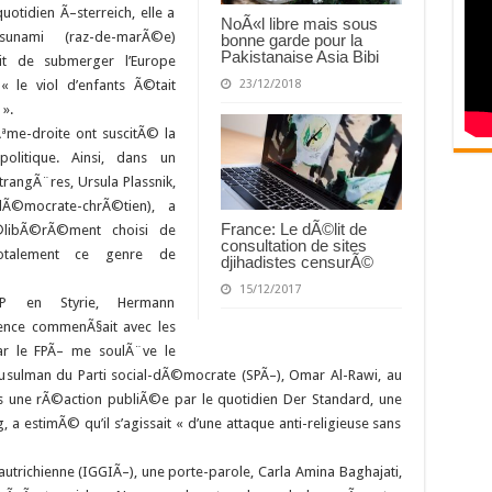
otidien Ã–sterreich, elle a
NoÃ«l libre mais sous
unami (raz-de-marÃ©e)
bonne garde pour la
Pakistanaise Asia Bibi
it de submerger l’Europe
23/12/2018
« le viol d’enfants Ã©tait
».
Ãªme-droite ont suscitÃ© la
olitique. Ainsi, dans un
rangÃ¨res, Ursula Plassnik,
dÃ©mocrate-chrÃ©tien), a
France: Le dÃ©lit de
libÃ©rÃ©ment choisi de
consultation de sites
otalement ce genre de
djihadistes censurÃ©
15/12/2017
VP en Styrie, Hermann
lence commenÃ§ait avec les
ar le FPÃ– me soulÃ¨ve le
usulman du Parti social-dÃ©mocrate (SPÃ–), Omar Al-Rawi, au
s une rÃ©action publiÃ©e par le quotidien Der Standard, une
 a estimÃ© qu’il s’agissait « d’une attaque anti-religieuse sans
richienne (IGGIÃ–), une porte-parole, Carla Amina Baghajati,