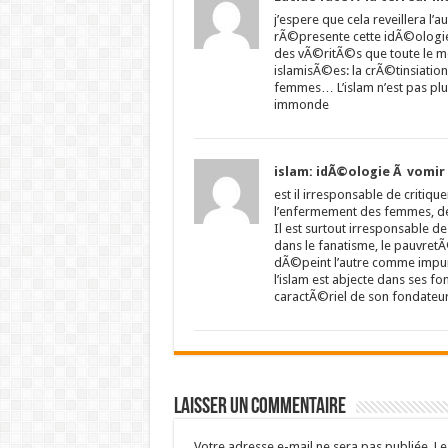
j’espere que cela reveillera l’
rÃ©presente cette idÃ©ologi
des vÃ©ritÃ©s que toute le m
islamisÃ©es: la crÃ©tinsiation 
femmes… L’islam n’est pas plu
immonde
islam: idÃ©ologie Ã vomir
est il irresponsable de critiq
l’enfermement des femmes, de 
Il est surtout irresponsable de
dans le fanatisme, le pauvretÃ
dÃ©peint l’autre comme impur
l’islam est abjecte dans ses f
caractÃ©riel de son fondateur,
Laisser un commentaire
Votre adresse e-mail ne sera pas publiée.
Le