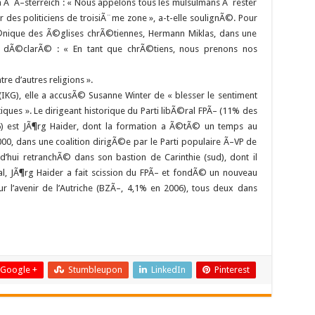
Ã Ã–sterreich : « Nous appelons tous les mulsulmans Ã rester
 des politiciens de troisiÃ¨me zone », a-t-elle soulignÃ©. Pour
nique des Ã©glises chrÃ©tiennes, Hermann Miklas, dans une
 dÃ©clarÃ© : « En tant que chrÃ©tiens, nous prenons nos
re d’autres religions ».
KG), elle a accusÃ© Susanne Winter de « blesser le sentiment
tiques ». Le dirigeant historique du Parti libÃ©ral FPÃ– (11% des
6) est JÃ¶rg Haider, dont la formation a Ã©tÃ© un temps au
 dans une coalition dirigÃ©e par le Parti populaire Ã–VP de
d’hui retranchÃ© dans son bastion de Carinthie (sud), dont il
, JÃ¶rg Haider a fait scission du FPÃ– et fondÃ© un nouveau
pour l’avenir de l’Autriche (BZÃ–, 4,1% en 2006), tous deux dans
Google +
Stumbleupon
LinkedIn
Pinterest