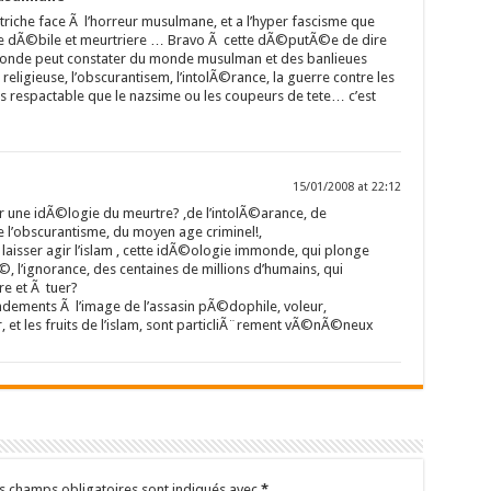
autriche face Ã l’horreur musulmane, et a l’hyper fascisme que
e dÃ©bile et meurtriere … Bravo Ã cette dÃ©putÃ©e de dire
onde peut constater du monde musulman et des banlieues
religieuse, l’obscurantisem, l’intolÃ©rance, la guerre contre les
s respactable que le nazsime ou les coupeurs de tete… c’est
15/01/2008 at 22:12
uer une idÃ©logie du meurtre? ,de l’intolÃ©arance, de
l’obscurantisme, du moyen age criminel!,
 laisser agir l’islam , cette idÃ©ologie immonde, qui plonge
©, l’ignorance, des centaines de millions d’humains, qui
e et Ã tuer?
ondements Ã l’image de l’assasin pÃ©dophile, voleur,
 et les fruits de l’islam, sont particliÃ¨rement vÃ©nÃ©neux
s champs obligatoires sont indiqués avec
*