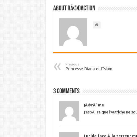
About RÃ©daction
Previous
Princesse Diana et l’Islam
3 comments
JÃ©rÃ´me
J’espÃ¨re que l’Autriche ne so
Lucide face Ã la terreur 