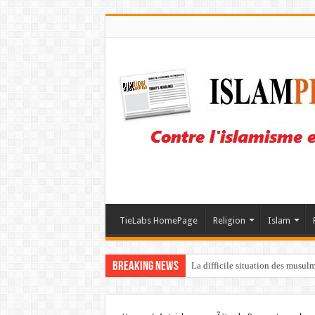
TieLabs HomePage
Religion
Islam
Breaking News
La difficile situation des musul