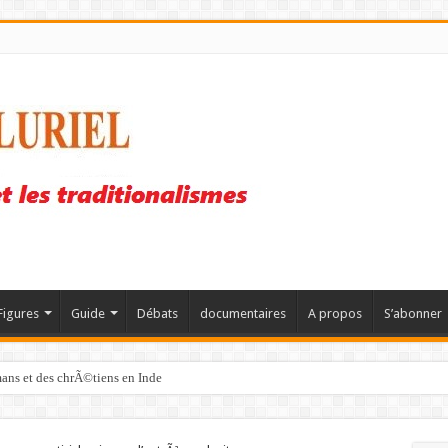
Figures
Guide
Débats
documentaires
A propos
S’abonner
mans et des chrÃ©tiens en Inde