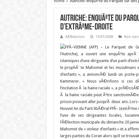
Home
/
Autriche: enquÃªte du Parquet sur des
Autriche: enquÃªte du Parqu
d’extrÃªme-droite
RÃ©daction
15/01/2008
Non clas
VIENNE (AFP) – Le Parquet de Gr
l’Autriche), a ouvert une enquÃªte aprÃ
islamiques d’une dirigeante d’un parti d’ext
le prophÃ¨te Mahomet et les musulmans 
d’enfants », a annoncÃ© lundi un porte-
Kammerer.
« Nous vÃ©rifions si ces dÃ
l’incitation Ã la haine raciale », a prÃ©cisÃ©
Ã la haine raciale peut Ãªtre sanctionnÃ©e
prison pouvant aller jusqu’Ã deux ans. Lors
Nouvel An du Parti libÃ©ral FPÃ– (extrÃªme 
l’une de ses dirigeantes locales, Susann
l’Ã©lection municipale du dimanche 20 janvi
Mahomet de « violeur d’enfants » et a affir
larges parties du Coran alors qu’il se trouva