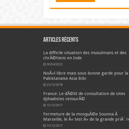
Articles récents
La difficile situation des musulmans et des
chrÃ©tiens en Inde
30/04/2022
NoÃ«l libre mais sous bonne garde pour la
Pakistanaise Asia Bibi
23/12/2018
France: Le dÃ©lit de consultation de sites
djihadistes censurÃ©
15/12/2017
Fermeture de la mosquÃ©e Sounna Ã
Marseille, le Â« test Â» de la grande priÃ¨r
15/12/2017