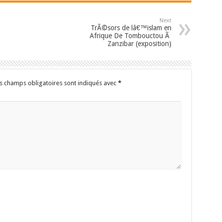
Next
TrÃ©sors de lâ€™islam en
Afrique De Tombouctou Ã
Zanzibar (exposition)
s champs obligatoires sont indiqués avec
*