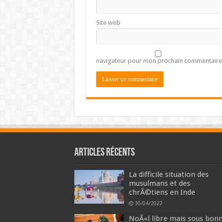
Site web
navigateur pour mon prochain commentaire
Articles récents
La difficile situation des
musulmans et des
chrÃ©tiens en Inde
30/04/2022
NoÃ«l libre mais sous bon