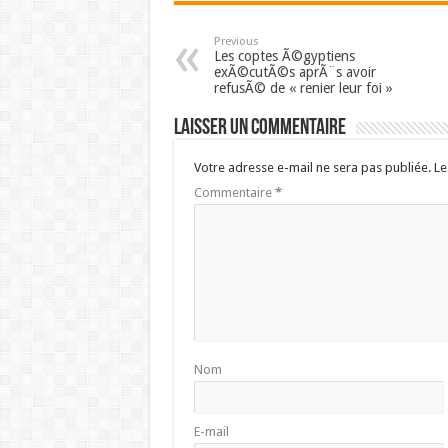
Previous
Les coptes Ã©gyptiens
exÃ©cutÃ©s aprÃ¨s avoir
refusÃ© de « renier leur foi »
Laisser un commentaire
Votre adresse e-mail ne sera pas publiée.
Le
Commentaire
*
Nom
E-mail