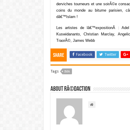
derviches tourneurs et une soirÃ©e con
coins du monde au bitume parisien, c
dâ€™Islam !
Les artistes de lâ€™expositionÂ : Adel
Kuswidananto, Christian Marclay, Ange
TraorÃ©, James Webb
Facebook
Twitter
Share
Tags
IMA
About RÃ©daction