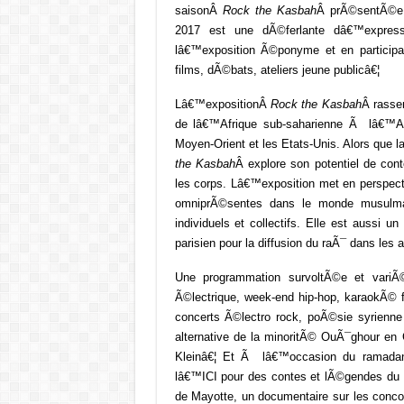
saison
Â
Rock the Kasbah
Â
prÃ©sentÃ©e 
2017 est une dÃ©ferlante dâ€™express
lâ€™exposition Ã©ponyme et en partici
films, dÃ©bats, ateliers jeune publicâ€¦
Lâ€™exposition
Â
Rock the Kasbah
Â
rasse
de lâ€™Afrique sub-saharienne Ã lâ€™As
Moyen-Orient et les Etats-Unis. Alors que l
the Kasbah
Â
explore son potentiel de con
les corps. Lâ€™exposition met en perspect
omniprÃ©sentes dans le monde musulman
individuels et collectifs. Elle est aussi
parisien pour la diffusion du raÃ¯ dans les
Une programmation survoltÃ©e et variÃ
Ã©lectrique, week-end hip-hop, karaokÃ© f
concerts Ã©lectro rock, poÃ©sie syrienne
alternative de la minoritÃ© OuÃ¯ghour en 
Kleinâ€¦ Et Ã lâ€™occasion du ramadan, 
lâ€™ICI pour des contes et lÃ©gendes d
de Mayotte, un documentaire sur les conc