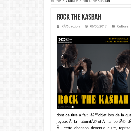
Home
/
Culture
/
Rock the Kasbah
Rock the Kasbah
RÃ©daction
06/06/2017
Culture
dont ce titre a fait lâ€™objet lors de la gu
joyeux Ã la fraternitÃ© et Ã la libertÃ©,
Ã cette chanson devenue culte, reprise