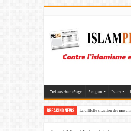
TieLabs HomePage
Religion
Islam
Breaking News
La difficile situation des musul