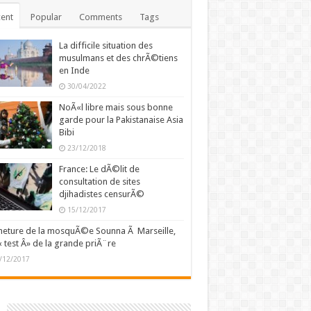
ent
Popular
Comments
Tags
La difficile situation des
musulmans et des chrÃ©tiens
en Inde
30/04/2022
NoÃ«l libre mais sous bonne
garde pour la Pakistanaise Asia
Bibi
23/12/2018
France: Le dÃ©lit de
consultation de sites
djihadistes censurÃ©
15/12/2017
eture de la mosquÃ©e Sounna Ã Marseille,
« test Â» de la grande priÃ¨re
/12/2017