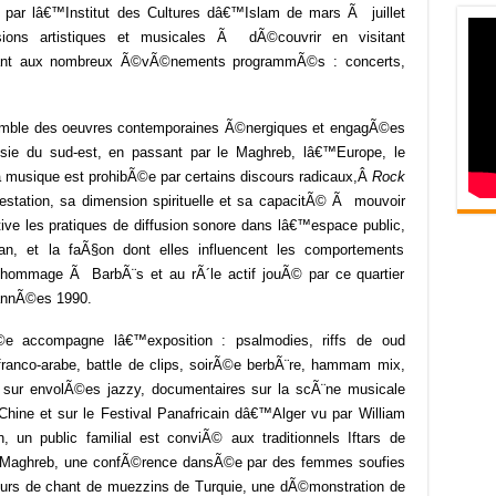
par lâ€™Institut des Cultures dâ€™Islam de mars Ã juillet
ions artistiques et musicales Ã dÃ©couvrir en visitant
pant aux nombreux Ã©vÃ©nements programmÃ©s : concerts,
mble des oeuvres contemporaines Ã©nergiques et engagÃ©es
ie du sud-est, en passant par le Maghreb, lâ€™Europe, le
a musique est prohibÃ©e par certains discours radicaux,
Â
Rock
testation, sa dimension spirituelle et sa capacitÃ© Ã mouvoir
ive les pratiques de diffusion sonore dans lâ€™espace public,
, et la faÃ§on dont elles influencent les comportements
 un hommage Ã BarbÃ¨s et au rÃ´le actif jouÃ© par ce quartier
 annÃ©es 1990.
©e accompagne lâ€™exposition : psalmodies, riffs de oud
ranco-arabe, battle de clips, soirÃ©e berbÃ¨re, hammam mix,
 sur envolÃ©es jazzy, documentaires sur la scÃ¨ne musicale
Chine et sur le Festival Panafricain dâ€™Alger vu par William
un public familial est conviÃ© aux traditionnels Iftars de
u Maghreb, une confÃ©rence dansÃ©e par des femmes soufies
ours de chant de muezzins de Turquie, une dÃ©monstration de