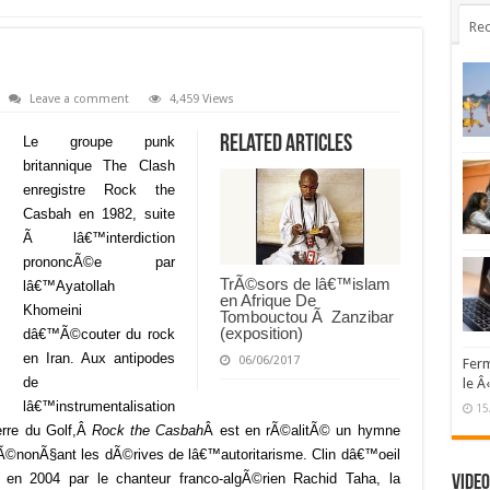
Rec
Leave a comment
4,459 Views
Related Articles
Le groupe punk
britannique The Clash
enregistre Rock the
Casbah en 1982, suite
Ã lâ€™interdiction
prononcÃ©e par
TrÃ©sors de lâ€™islam
lâ€™Ayatollah
en Afrique De
Khomeini
Tombouctou Ã Zanzibar
(exposition)
dâ€™Ã©couter du rock
en Iran. Aux antipodes
06/06/2017
Ferm
de
le Â
lâ€™instrumentalisation
15
erre du Golf,
Â
Rock the Casbah
Â
est en rÃ©alitÃ© un hymne
 dÃ©nonÃ§ant les dÃ©rives de lâ€™autoritarisme. Clin dâ€™oeil
 en 2004 par le chanteur franco-algÃ©rien Rachid Taha, la
Video