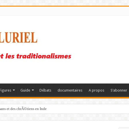
Figures
Guide
Débats
documentaires
A propos
S’abonner
mans et des chrÃ©tiens en Inde