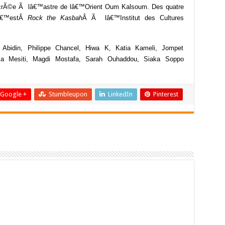
sacrÃ©e Ã lâ€™astre de lâ€™Orient Oum Kalsoum. Des quatre
â€™est
Â
Rock the Kasbah
Â
Ã lâ€™Institut des Cultures
 Abidin, Philippe Chancel, Hiwa K, Katia Kameli, Jompet
lica Mesiti, Magdi Mostafa, Sarah Ouhaddou, Siaka Soppo
Google +
Stumbleupon
LinkedIn
Pinterest